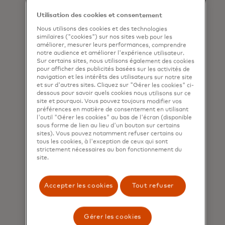
Utilisation des cookies et consentement
Nous utilisons des cookies et des technologies
similaires ("cookies") sur nos sites web pour les
améliorer, mesurer leurs performances, comprendre
notre audience et améliorer l'expérience utilisateur.
Sur certains sites, nous utilisons également des cookies
pour afficher des publicités basées sur les activités de
navigation et les intérêts des utilisateurs sur notre site
et sur d'autres sites. Cliquez sur "Gérer les cookies" ci-
dessous pour savoir quels cookies nous utilisons sur ce
Facilitez les processus de
site et pourquoi. Vous pouvez toujours modifier vos
préférences en matière de consentement en utilisant
paiement grâce à des
l'outil "Gérer les cookies" au bas de l'écran (disponible
sous forme de lien au lieu d'un bouton sur certains
données riches
sites). Vous pouvez notamment refuser certains ou
tous les cookies, à l'exception de ceux qui sont
Des données de premier plan
strictement nécessaires au bon fonctionnement du
site.
alimentent vos systèmes comptables
et vos outils internes de veille
stratégique.
Accepter les cookies
Tout refuser
Gérer les cookies