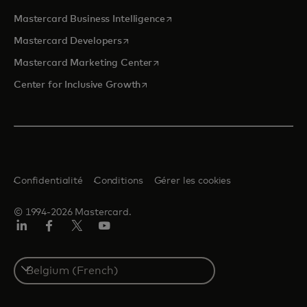
s’ouvre dans un nouvel onglet
Mastercard Business Intelligence
s’ouvre dans un nouvel onglet
Mastercard Developers
s’ouvre dans un nouvel onglet
Mastercard Marketing Center
s’ouvre dans un nouvel onglet
Center for Inclusive Growth
Confidentialité
Conditions
Gérer les cookies
© 1994-2026 Mastercard.
LinkedIn
Facebook
Twitter/X
YouTube
Select
a
country