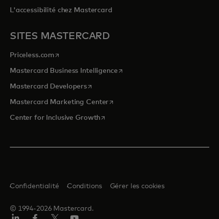
L'accessibilité chez Mastercard
SITES MASTERCARD
s’ouvre dans un nouvel onglet
Priceless.com
s’ouvre dans un nouvel onglet
Mastercard Business Intelligence
s’ouvre dans un nouvel onglet
Mastercard Developers
s’ouvre dans un nouvel onglet
Mastercard Marketing Center
s’ouvre dans un nouvel onglet
Center for Inclusive Growth
Confidentialité
Conditions
Gérer les cookies
© 1994-2026 Mastercard.