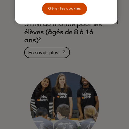
Gérer les cookies
Le plus grand programme
STIM au monde pour les
élèves (âgés de 8 à 16
ans)²
s’ouvre dans un nouvel onglet
En savoir plus