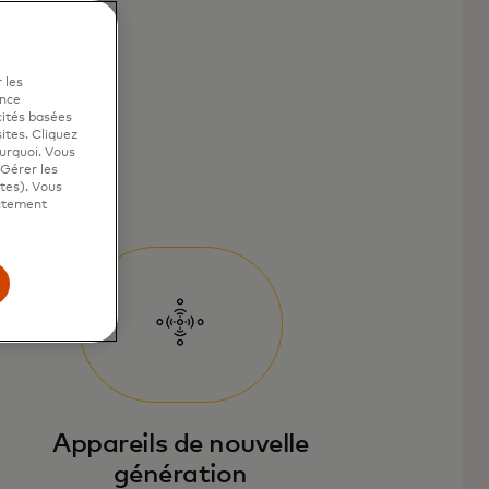
 les
ence
cités basées
sites. Cliquez
ourquoi. Vous
"Gérer les
ites). Vous
ictement
Appareils de nouvelle
génération