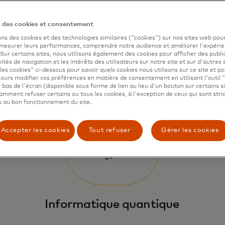
'intérêt
n des cookies et consentement
ons des cookies et des technologies similaires ("cookies") sur nos sites web pour
 mesurer leurs performances, comprendre notre audience et améliorer l'expéri
. Sur certains sites, nous utilisons également des cookies pour afficher des publi
vités de navigation et les intérêts des utilisateurs sur notre site et sur d'autres 
les cookies" ci-dessous pour savoir quels cookies nous utilisons sur ce site et p
ours modifier vos préférences en matière de consentement en utilisant l'outil 
 bas de l'écran (disponible sous forme de lien au lieu d'un bouton sur certains s
mment refuser certains ou tous les cookies, à l'exception de ceux qui sont str
 au bon fonctionnement du site.
Accepter les cookies
Tout refuser
Gérer les cookies
Informatique quantique