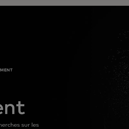
EMENT
ent
erches sur les