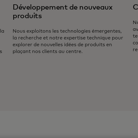
Développement de nouveaux
C
produits
No
av
la
Nous exploitons les technologies émergentes,
te
la recherche et notre expertise technique pour
co
explorer de nouvelles idées de produits en
re
s
plaçant nos clients au centre.