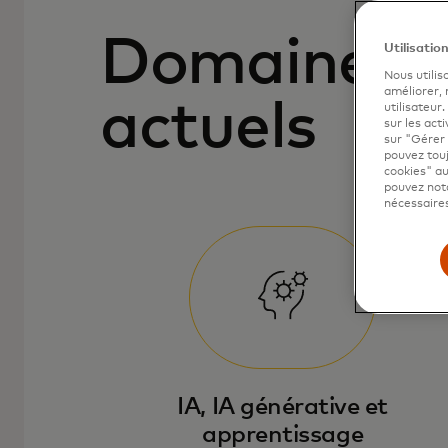
Domaines d
Utilisatio
Nous utilis
améliorer,
actuels
utilisateur
sur les acti
sur "Gérer 
pouvez touj
cookies" au
pouvez nota
nécessaires
IA, IA générative et
apprentissage