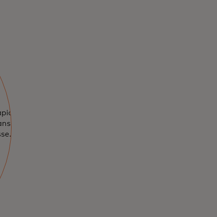
pide et plus
ans avoir à vous
se.