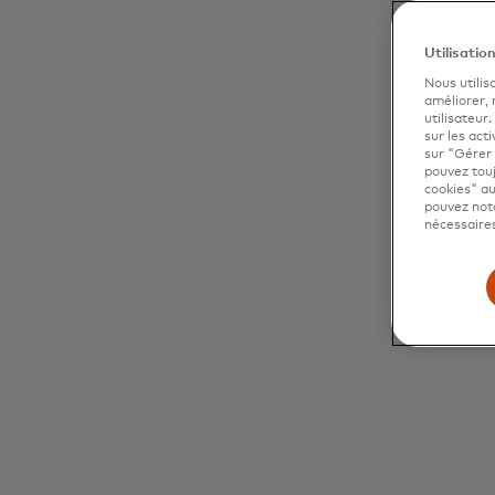
Utilisatio
Nous utilis
améliorer,
utilisateur
sur les acti
sur "Gérer 
pouvez touj
cookies" au
pouvez nota
nécessaires