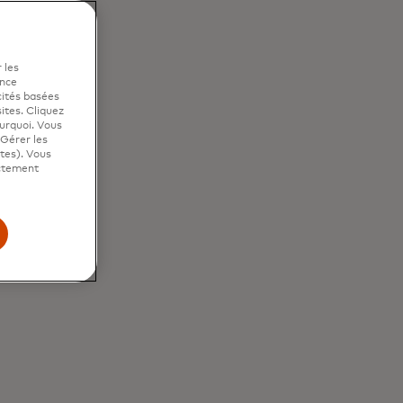
r un processus de
 les
ence
cités basées
sites. Cliquez
ourquoi. Vous
"Gérer les
ites). Vous
ictement