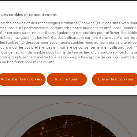
Déverrouillez votre clé pou
paiement plus sécurisé.
n des cookies et consentement
ons des cookies et des technologies similaires ("cookies") sur nos sites web pour
 mesurer leurs performances, comprendre notre audience et améliorer l'expéri
En savoir plus
. Sur certains sites, nous utilisons également des cookies pour afficher des publi
vités de navigation et les intérêts des utilisateurs sur notre site et sur d'autres 
les cookies" ci-dessous pour savoir quels cookies nous utilisons sur ce site et p
ours modifier vos préférences en matière de consentement en utilisant l'outil 
 bas de l'écran (disponible sous forme de lien au lieu d'un bouton sur certains s
mment refuser certains ou tous les cookies, à l'exception de ceux qui sont str
 au bon fonctionnement du site.
Accepter les cookies
Tout refuser
Gérer les cookies