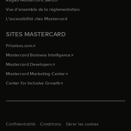
Règles Mastercard Switch
Vue d'ensemble de la réglementation
L'accessibilité chez Mastercard
SITES MASTERCARD
s’ouvre dans un nouvel onglet
Priceless.com
s’ouvre dans un nouvel onglet
Mastercard Business Intelligence
s’ouvre dans un nouvel onglet
Mastercard Developers
s’ouvre dans un nouvel onglet
Mastercard Marketing Center
s’ouvre dans un nouvel onglet
Center for Inclusive Growth
Confidentialité
Conditions
Gérer les cookies