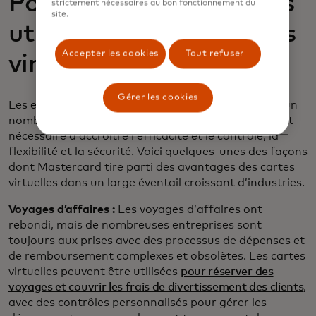
Pourquoi les entreprises
strictement nécessaires au bon fonctionnement du
site.
utilisent-elles des cartes
Accepter les cookies
Tout refuser
virtuelles ?
Gérer les cookies
Les entreprises utilisent des cartes virtuelles dans un
nombre croissant de circonstances, partout où il est
nécessaire d’accroître l’efficacité et le contrôle, la
flexibilité et la sécurité. Voici quelques-unes des façons
dont Mastercard tire parti des avantages des cartes
virtuelles dans un large éventail croissant d’industries.
Voyages d’affaires :
Les voyages d’affaires ont
rebondi, mais de nombreuses entreprises sont
toujours aux prises avec des processus de dépenses et
de remboursement complexes et obsolètes. Les cartes
virtuelles peuvent être utilisées
pour réserver des
voyages et couvrir les frais de divertissement des clients
,
avec des contrôles personnalisés pour gérer les