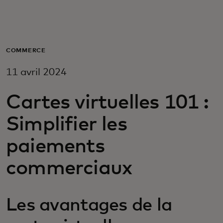
Pour vous
Pour les entreprises
COMMERCE
11 avril 2024
Pour le monde
Cartes virtuelles 101 :
Pour les innovateurs
Simplifier les
paiements
Actualités et tendances
commerciaux
Les avantages de la