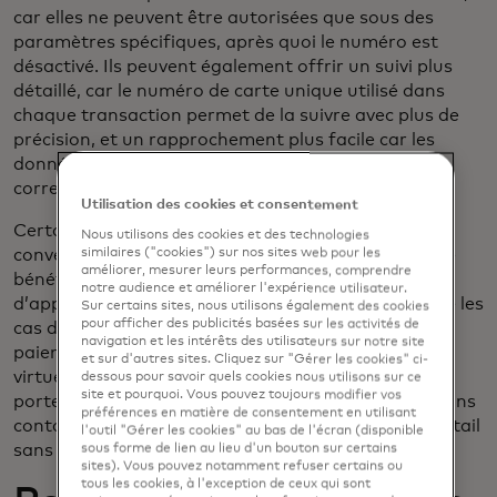
car elles ne peuvent être autorisées que sous des
paramètres spécifiques, après quoi le numéro est
désactivé. Ils peuvent également offrir un suivi plus
détaillé, car le numéro de carte unique utilisé dans
chaque transaction permet de la suivre avec plus de
précision, et un rapprochement plus facile car les
données supplémentaires permettent une
correspondance de paiement individuelle.
Utilisation des cookies et consentement
Certaines cartes virtuelles peuvent également
Nous utilisons des cookies et des technologies
convertir des devises en temps réel, ce qui peut être
similaires ("cookies") sur nos sites web pour les
améliorer, mesurer leurs performances, comprendre
bénéfique pour les entreprises ayant des chaînes
notre audience et améliorer l'expérience utilisateur.
d’approvisionnement internationales. Pour étendre les
Sur certains sites, nous utilisons également des cookies
pour afficher des publicités basées sur les activités de
cas d’utilisation des cartes virtuelles au-delà des
navigation et les intérêts des utilisateurs sur notre site
paiements en ligne et par téléphone, les cartes
et sur d'autres sites. Cliquez sur "Gérer les cookies" ci-
virtuelles mobiles – où la carte est stockée dans un
dessous pour savoir quels cookies nous utilisons sur ce
site et pourquoi. Vous pouvez toujours modifier vos
portefeuille mobile et utilisée pour les paiements sans
préférences en matière de consentement en utilisant
contact – apportent la facilité des paiements de détail
l'outil "Gérer les cookies" au bas de l'écran (disponible
sans contact aux transactions d’entreprise.
sous forme de lien au lieu d'un bouton sur certains
sites). Vous pouvez notamment refuser certains ou
tous les cookies, à l'exception de ceux qui sont