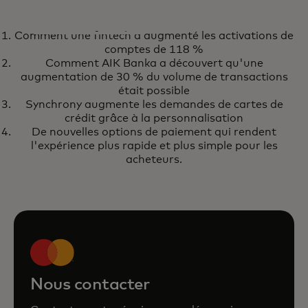
RAPPORT
Comment une fintech a augmenté les activations de
Quatre points de vue européens
s’ouvre dans un nouvel onglet
En savoir plus
comptes de 118 %
sur l’open banking
Comment AIK Banka a découvert qu'une
augmentation de 30 % du volume de transactions
était possible
Synchrony augmente les demandes de cartes de
crédit grâce à la personnalisation
De nouvelles options de paiement qui rendent
l'expérience plus rapide et plus simple pour les
acheteurs.
Nous contacter