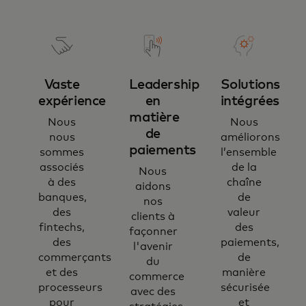
Vaste
Leadership
Solutions
expérience
en
intégrées
matière
Nous
Nous
de
nous
améliorons
paiements
sommes
l’ensemble
associés
de la
Nous
à des
chaîne
aidons
banques,
de
nos
des
valeur
clients à
fintechs,
des
façonner
des
paiements,
l'avenir
commerçants
de
du
et des
manière
commerce
processeurs
sécurisée
avec des
pour
et