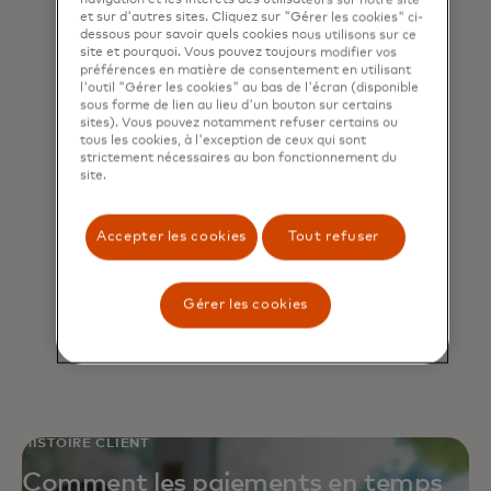
et sur d'autres sites. Cliquez sur "Gérer les cookies" ci-
dessous pour savoir quels cookies nous utilisons sur ce
site et pourquoi. Vous pouvez toujours modifier vos
préférences en matière de consentement en utilisant
l'outil "Gérer les cookies" au bas de l'écran (disponible
sous forme de lien au lieu d'un bouton sur certains
sites). Vous pouvez notamment refuser certains ou
tous les cookies, à l'exception de ceux qui sont
strictement nécessaires au bon fonctionnement du
Open banking
site.
Lancez des solutions fintech et API
Accepter les cookies
Tout refuser
innovantes et rentables pour un
écosystème ouvert et de plus en
Gérer les cookies
plus connecté.
HISTOIRE CLIENT
Comment les paiements en temps