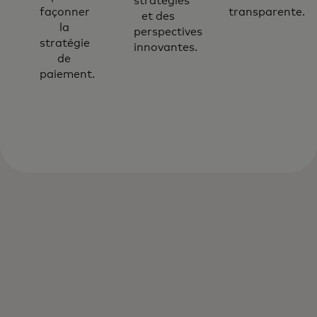
stratégies
façonner
transparente.
et des
la
perspectives
stratégie
innovantes.
de
paiement.
Nos experts en conseil en paiements vous
aident à répondre à l’évolution de la