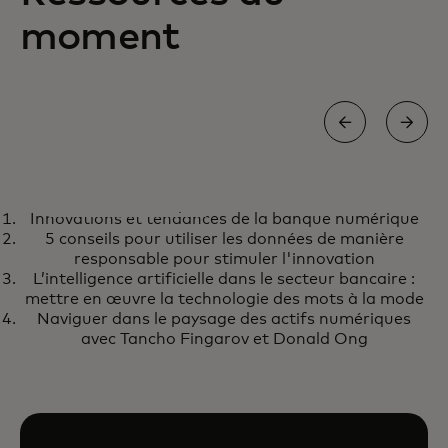
moment
INFOGRAPHIE
Innovations et tendances de la banque numérique
Innovations et tendances de la
s’ouvre dans un nouvel onglet
En savoir plus
5 conseils pour utiliser les données de manière
banque numérique
responsable pour stimuler l'innovation
L’intelligence artificielle dans le secteur bancaire :
mettre en œuvre la technologie des mots à la mode
Naviguer dans le paysage des actifs numériques
avec Tancho Fingarov et Donald Ong