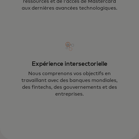
ressources et de l’accès de Mastercard
aux dernières avancées technologiques.
Expérience intersectorielle
Nous comprenons vos objectifs en
travaillant avec des banques mondiales,
des fintechs, des gouvernements et des
En utilisant des technologies telles que la
entreprises.
réalité augmentée, la réalité mixte, l’IA, le
Web3, la 5G et au-delà, nous vous aidons
à atteindre de nouveaux sommets tout en
atténuant les risques.