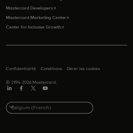
s’ouvre dans un nouvel onglet
Mastercard Developers
s’ouvre dans un nouvel onglet
Mastercard Marketing Center
s’ouvre dans un nouvel onglet
Center for Inclusive Growth
Confidentialité
Conditions
Gérer les cookies
© 1994-2026 Mastercard.
LinkedIn
Facebook
Twitter/X
YouTube
Select
a
country