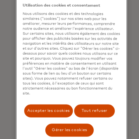
atteindre de nouveaux publics.
Utilisation des cookies et consentement
Nous utilisons des cookies et des technologies
similaires ("cookies") sur nos sites web pour les
améliorer, mesurer leurs performances, comprendre
notre audience et améliorer l'expérience utilisateur.
Sur certains sites, nous utilisons également des cookies
pour afficher des publicités basées sur les activités de
navigation et les intérêts des utilisateurs sur notre site
et sur d'autres sites. Cliquez sur "Gérer les cookies" ci-
dessous pour savoir quels cookies nous utilisons sur ce
site et pourquoi. Vous pouvez toujours modifier vos
préférences en matière de consentement en utilisant
Intelligence artificielle
l'outil "Gérer les cookies" au bas de l'écran (disponible
sous forme de lien au lieu d'un bouton sur certains
sites). Vous pouvez notamment refuser certains ou
Intégrez l’IA pour personnaliser les
tous les cookies, à l'exception de ceux qui sont
interactions et booster
strictement nécessaires au bon fonctionnement du
site.
l’engagement client.
Accepter les cookies
Tout refuser
Gérer les cookies