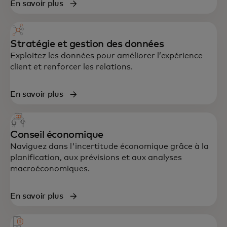
En savoir plus
Stratégie et gestion des données
Exploitez les données pour améliorer l’expérience
client et renforcer les relations.
En savoir plus
Un soutien de bout en bout en stratégie,
Conseil économique
Naviguez dans l'incertitude économique grâce à la
données, technologie et expérience client,
planification, aux prévisions et aux analyses
conçu pour accélérer la croissance et la
macroéconomiques.
résilience.
En savoir plus