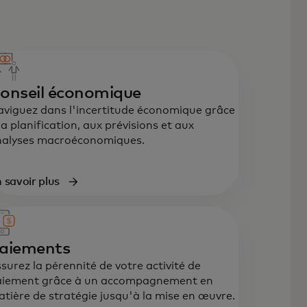
onseil économique
viguez dans l'incertitude économique grâce
la planification, aux prévisions et aux
nalyses macroéconomiques.
 savoir plus
 soutien de bout en bout en
ratégie, données, technologie et
périence client, conçu pour
élérer la croissance et la
aiements
ilience.
surez la pérennité de votre activité de
aiement grâce à un accompagnement en
tière de stratégie jusqu'à la mise en œuvre.