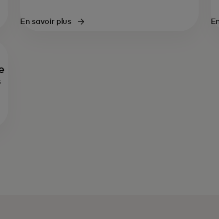
En savoir plus
En
e
s