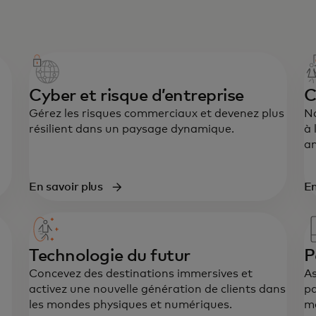
Cyber et risque d’entreprise
C
Gérez les risques commerciaux et devenez plus
Na
résilient dans un paysage dynamique.
à 
a
En savoir plus
En
Un
st
ex
acc
Technologie du futur
P
rés
Concevez des destinations immersives et
As
activez une nouvelle génération de clients dans
p
les mondes physiques et numériques.
ma