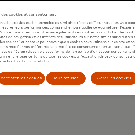
n des cookies et consentement
ons des cookies et des technologies similaires ("cookies") sur nos sites web pour
 mesurer leurs performances, comprendre notre audience et améliorer l'expéri
. Sur certains sites, nous utilisons également des cookies pour afficher des publi
vités de navigation et les intérêts des utilisateurs sur notre site et sur d'autres 
les cookies" ci-dessous pour savoir quels cookies nous utilisons sur ce site et p
ours modifier vos préférences en matière de consentement en utilisant l'outil 
 bas de l'écran (disponible sous forme de lien au lieu d'un bouton sur certains s
mment refuser certains ou tous les cookies, à l'exception de ceux qui sont str
 au bon fonctionnement du site.
Accepter les cookies
Tout refuser
Gérer les cookies