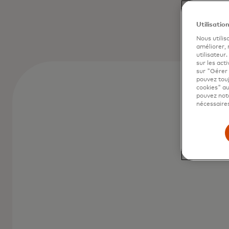
Utilisatio
Nous utilis
améliorer,
utilisateur
sur les acti
sur "Gérer 
pouvez touj
cookies" au
pouvez nota
nécessaires