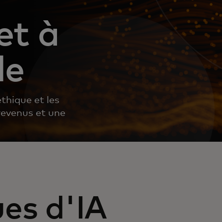
et à
le
thique et les
revenus et une
ues d'IA