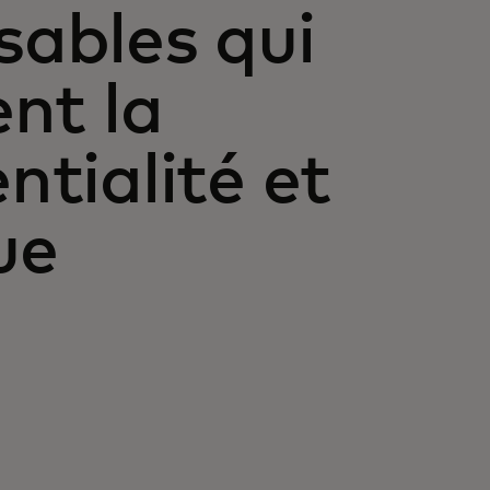
sables qui
ent la
ntialité et
ue