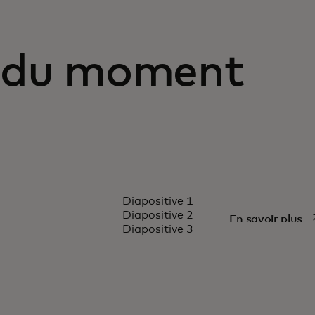
 du moment
RAPPORT
Diapositive 1
ndances de la
Transfor
Diapositive 2
onglet
s’
En savoir plus
Diapositive 3
e
cartes de