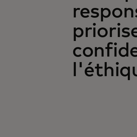
respon
prioris
confide
l'éthiq