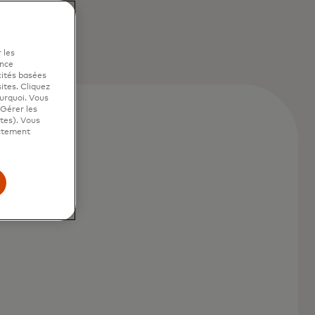
 les
ence
cités basées
sites. Cliquez
ourquoi. Vous
"Gérer les
ites). Vous
ictement