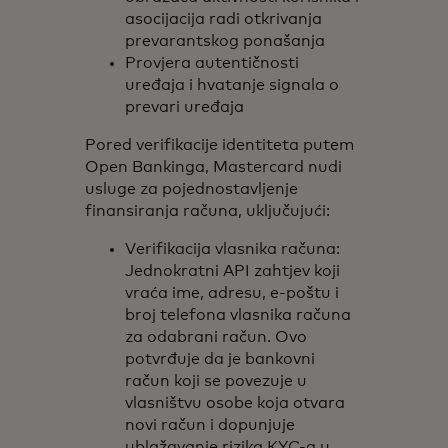
asocijacija radi otkrivanja
prevarantskog ponašanja
Provjera autentičnosti
uređaja i hvatanje signala o
prevari uređaja
Pored verifikacije identiteta putem
Open Bankinga, Mastercard nudi
usluge za pojednostavljenje
finansiranja računa, uključujući:
Verifikacija vlasnika računa:
Jednokratni API zahtjev koji
vraća ime, adresu, e-poštu i
broj telefona vlasnika računa
za odabrani račun. Ovo
potvrđuje da je bankovni
račun koji se povezuje u
vlasništvu osobe koja otvara
novi račun i dopunjuje
ublažavanje rizika KYC-a u