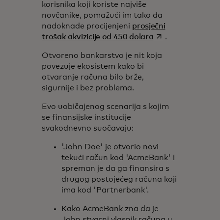
korisnika koji koriste najviše
novčanike, pomažući im tako da
nadoknade procijenjeni
prosječni
opens in a new ta
trošak akvizicije od 450 dolara
.
Otvoreno bankarstvo je nit koja
povezuje ekosistem kako bi
otvaranje računa bilo brže,
sigurnije i bez problema.
Evo uobičajenog scenarija s kojim
se finansijske institucije
svakodnevno suočavaju:
'John Doe' je otvorio novi
tekući račun kod 'AcmeBank' i
spreman je da ga finansira s
drugog postojećeg računa koji
ima kod 'Partnerbank'.
Kako AcmeBank zna da je
John stvarni vlasnik računa u