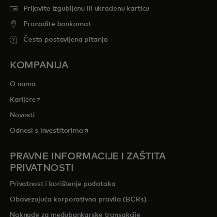
Prijavite izgubljenu ili ukradenu karticu
Pronađite bankomat
Često postavljena pitanja
KOMPANIJA
O nama
opens in a new tab
Karijere
Novosti
opens in a new tab
Odnosi s investitorima
PRAVNE INFORMACIJE I ZAŠTITA
PRIVATNOSTI
Privatnost i korištenje podataka
Obavezujuća korporativna pravila (BCRs)
Naknade za međubankarske transakcije