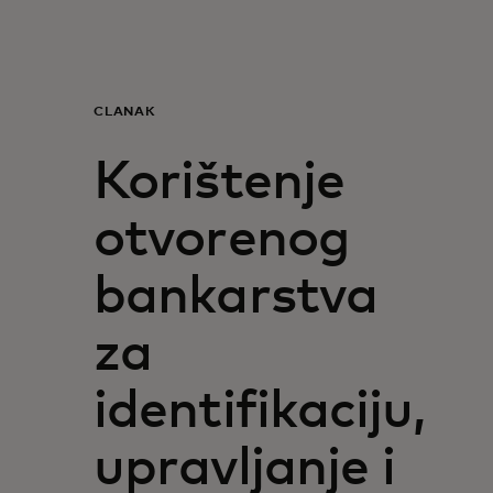
Za vas
Za biznis
ČLANAK
Korištenje
Za svijet
otvorenog
Za inovatore
bankarstva
Novosti i trendovi
za
identifikaciju,
upravljanje i