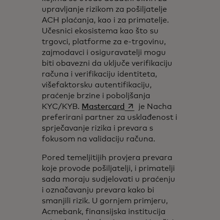
upravljanje rizikom za pošiljatelje
ACH plaćanja, kao i za primatelje.
Učesnici ekosistema kao što su
trgovci, platforme za e-trgovinu,
zajmodavci i osiguravatelji mogu
biti obavezni da uključe verifikaciju
računa i verifikaciju identiteta,
višefaktorsku autentifikaciju,
praćenje brzine i poboljšanja
opens in a new tab
KYC/KYB.
Mastercard
je Nacha
preferirani partner za usklađenost i
sprječavanje rizika i prevara s
fokusom na validaciju računa.
Pored temeljitijih provjera prevara
koje provode pošiljatelji, i primatelji
sada moraju sudjelovati u praćenju
i označavanju prevara kako bi
smanjili rizik. U gornjem primjeru,
Acmebank, finansijska institucija