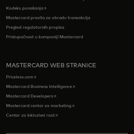
opens in a new tab
Kodeks ponašanja
Mastercard pravila za obradu transakcija
Pregled r
egulatornih propisa
Pristupačnost u kompaniji Mastercard
MASTERCARD WEB STRANICE
opens in a new tab
Priceless.com
opens in a new tab
Mastercard Business Intelligence
opens in a new tab
Mastercard Developers
opens in a new tab
Mastercard centar za marketing
opens in a new tab
Centar za inkluzivni rast