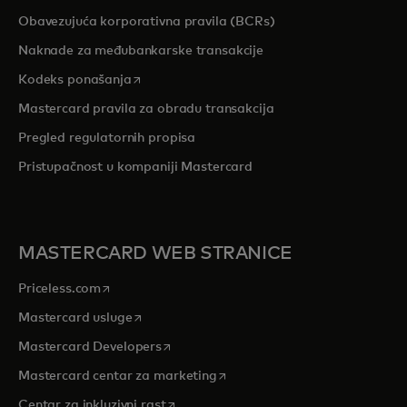
Obavezujuća korporativna pravila (BCRs)
Naknade za međubankarske transakcije
opens in a new tab
Kodeks ponašanja
Mastercard pravila za obradu transakcija
Pregled r
egulatornih propisa
Pristupačnost u kompaniji Mastercard
MASTERCARD WEB STRANICE
opens in a new tab
Priceless.com
opens in a new tab
Mastercard usluge
opens in a new tab
Mastercard Developers
opens in a new tab
Mastercard centar za marketing
opens in a new tab
Centar za inkluzivni rast