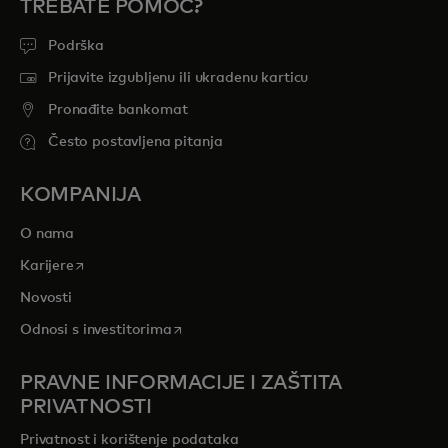
TREBATE POMOĆ?
Podrška
Prijavite izgubljenu ili ukradenu karticu
Pronađite bankomat
Često postavljena pitanja
KOMPANIJA
O nama
opens in a new tab
Karijere
Novosti
opens in a new tab
Odnosi s investitorima
PRAVNE INFORMACIJE I ZAŠTITA
PRIVATNOSTI
Privatnost i korištenje podataka