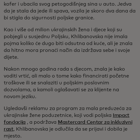
kofer i ubacila svog petogodišnjeg sina u auto. Jedva
da je stala da jede ili spava, vozila je skoro dva dana da
bi stigla do sigurnosti poljske granice.
Kao i više od milion ukrajinskih žena i djece koji su
pobjegli u susjednu Poljsku, Khlibanovska nije imala
pojma koliko će dugo biti odsutna od kuće, ali je znala
da hitno mora pronaći način da izdržava sebe i svoje
dijete.
Nakon mnogo godina rada s djecom, znala je kako
voditi vrtić, ali malo o tome kako financirati početne
troškove ili se snalaziti u poljskim poslovnim
dozvolama, a kamoli oglašavati se za klijente na
novom jeziku.
Ugledavši reklamu za program za mala preduzeća za
ukrajinske žene poduzetnice, koji vodi poljska
Impact
fondacija
, a podržava
Mastercard Centar za inkluzivni
rast
, Khlibanovska je odlučila da se prijavi i dobila je
mjesto.