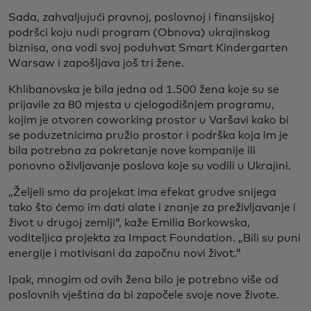
Sada, zahvaljujući pravnoj, poslovnoj i finansijskoj
podršci koju nudi program (Obnova) ukrajinskog
biznisa, ona vodi svoj poduhvat Smart Kindergarten
Warsaw i zapošljava još tri žene.
Khlibanovska je bila jedna od 1.500 žena koje su se
prijavile za 80 mjesta u cjelogodišnjem programu,
kojim je otvoren coworking prostor u Varšavi kako bi
se poduzetnicima pružio prostor i podrška koja im je
bila potrebna za pokretanje nove kompanije ili
ponovno oživljavanje poslova koje su vodili u Ukrajini.
„Željeli smo da projekat ima efekat grudve snijega
tako što ćemo im dati alate i znanje za preživljavanje i
život u drugoj zemlji“, kaže Emilia Borkowska,
voditeljica projekta za Impact Foundation. „Bili su puni
energije i motivisani da započnu novi život.“
Ipak, mnogim od ovih žena bilo je potrebno više od
poslovnih vještina da bi započele svoje nove živote.