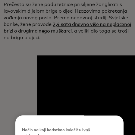
Prečesto su žene poduzetnice prisiljene žonglirati s
lavovskim dijelom brige o djeci i izazovima pokretanja i
vođenja novog posla. Prema nedavnoj studiji Svjetske
banke, žene provode
2,4 sata dnevno više na neplaćenoj
brizi o drugima nego muškarci
, a veliki dio toga se troši
na brigu o djeci.
Način na koji koristimo kolačiće i vaš