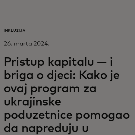
Za vas
Za biznis
INKLUZIJA
26. marta 2024.
Za svijet
Pristup kapitalu — i
Za inovatore
briga o djeci: Kako je
ovaj program za
Novosti i trendovi
ukrajinske
poduzetnice pomogao
da napreduju u