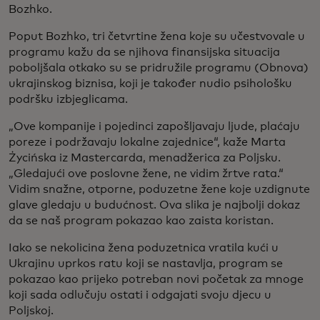
Bozhko.
Poput Bozhko, tri četvrtine žena koje su učestvovale u
programu kažu da se njihova finansijska situacija
poboljšala otkako su se pridružile programu (Obnova)
ukrajinskog biznisa, koji je također nudio psihološku
podršku izbjeglicama.
„Ove kompanije i pojedinci zapošljavaju ljude, plaćaju
poreze i podržavaju lokalne zajednice“, kaže Marta
Życińska iz Mastercarda, menadžerica za Poljsku.
„Gledajući ove poslovne žene, ne vidim žrtve rata.“
Vidim snažne, otporne, poduzetne žene koje uzdignute
glave gledaju u budućnost. Ova slika je najbolji dokaz
da se naš program pokazao kao zaista koristan.
Iako se nekolicina žena poduzetnica vratila kući u
Ukrajinu uprkos ratu koji se nastavlja, program se
pokazao kao prijeko potreban novi početak za mnoge
koji sada odlučuju ostati i odgajati svoju djecu u
Poljskoj.