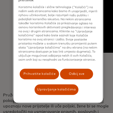
pristanak
Koristimo kolačiće i slične tehnologije ("Kolačići") na
našim web stranicama kako bismo ih unaprijedili, mjerili
njihovu učinkovitost, bolje razumjeli našu publiku i
poboljšali korisničko iskustvo. Na nekim stranicama
također koristimo Kolačiće za prikazivanje oglasa na
osnovu korisnikovih aktivnosti pregledavanja i interesa
na ovoj i drugim stranicama. Kliknite na "Upravljanje
kolačićima" ispod kako biste saznali koje Kolačiće
koristimo na ovoj stranici i zašto. Svoje postavke
pristanka možete u svakom trenutku promijeniti putem
alata "Upravljanje kolačićima" na dnu ekrana (na nekim
stranicama dostupan je kao link umjesto dugmeta). To
uključuje mogućnost odbijanja nekih ili svih Kolačića,
osim onih koji su neophodni za funkcionisanje stranice.
Prihvatite kolačiće
Odbij sve
Upravljanje kolačićima
Pružanje besplatnog čuvanja djece u centru brzo se
pokazalo prekretnicom. Dok njihova djeca sigurno
upoznaju nove prijatelje ili uče poljski, žene bi se mogle
usredotočiti na usmjeravanje pravnih, poslovnih i