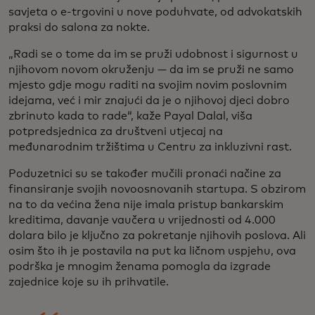
savjeta o e-trgovini u nove poduhvate, od advokatskih
praksi do salona za nokte.
„Radi se o tome da im se pruži udobnost i sigurnost u
njihovom novom okruženju — da im se pruži ne samo
mjesto gdje mogu raditi na svojim novim poslovnim
idejama, već i mir znajući da je o njihovoj djeci dobro
zbrinuto kada to rade“, kaže Payal Dalal, viša
potpredsjednica za društveni utjecaj na
međunarodnim tržištima u Centru za inkluzivni rast.
Poduzetnici su se također mučili pronaći načine za
finansiranje svojih novoosnovanih startupa. S obzirom
na to da većina žena nije imala pristup bankarskim
kreditima, davanje vaučera u vrijednosti od 4.000
dolara bilo je ključno za pokretanje njihovih poslova. Ali
osim što ih je postavila na put ka ličnom uspjehu, ova
podrška je mnogim ženama pomogla da izgrade
zajednice koje su ih prihvatile.