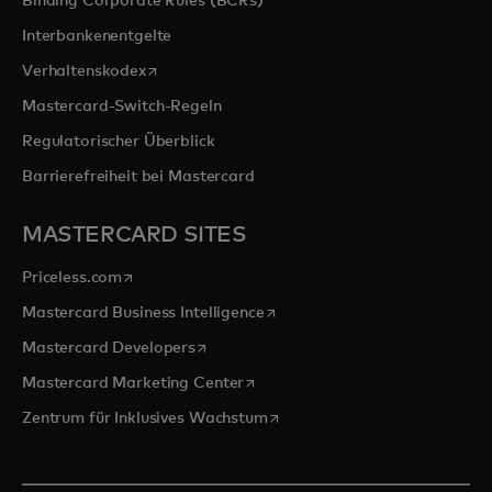
Binding Corporate Rules (BCRs)
Interbankenentgelte
wird in einer neuen Registerkarte geöffnet
Verhaltenskodex
Mastercard-Switch-Regeln
Regulatorischer Überblick
Barrierefreiheit bei Mastercard
MASTERCARD SITES
wird in einer neuen Registerkarte geöffnet
Priceless.com
wird in einer neuen Registerka
Mastercard Business Intelligence
wird in einer neuen Registerkarte geöff
Mastercard Developers
wird in einer neuen Registerkarte
Mastercard Marketing Center
wird in einer neuen Registerka
Zentrum für Inklusives Wachstum