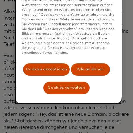
um Anzeigen zu schalten, die auf den Browsing-
Aktivitäten und Interessen der Benutzer:innen auf der
Website und anderen Websites basieren. Klicken Sie
Alle Computer, die versuchen, Nachrichten über das
unten auf "Cookies verwalten", um zu erfahren, welche
Internet zu senden, müssen über diese Tabellen
Cookies wir auf dieser Website verwenden und warum.
verfügen, die besagen: "Wenn Sie versuchen, online
Sie können Ihre Einstellungen jederzeit ändern, indem
Sie den Link "Cookies verwalten" am unteren Rand des
mit dieser Domäne zu kommunizieren, senden Sie eine
Bildschirms nutzen (auf einigen Websites als Button
Nachricht an diese IP-Adresse." Es ist wie das
und nicht als Link verfügbar). Dazu gehört auch die
Ablehnung einiger oder aller Cookies, mit Ausnahme
Telefonbuch für das Internet.
derjenigen, die für das Funktionieren der Website
unbedingt erforderlich sind.
Eine wirklich grundlegende, aber eigentlich ziemlich
effektive Analyse besteht darin, all diese
Informationen zu nehmen und zu sagen: "Was ist
Cookies akzeptieren
Alle ablehnen
heute hier, das gestern nicht hier war?" Es gibt
ständig neue Unternehmen, die gegründet werden,
Cookies verwalten
und dann scheitern natürlich viele von ihnen. Es ist
also sehr, sehr normal, dass neue Domains
auftauchen und dann niemandem schaden und dann
wieder verschwinden. Ich kann also nicht einfach
jedem sagen: "Hey, das ist eine neue Domain, blockiere
sie." Stattdessen können wir jeden einzelnen dieser
neuen Bereiche durchgehen und versuchen, eine