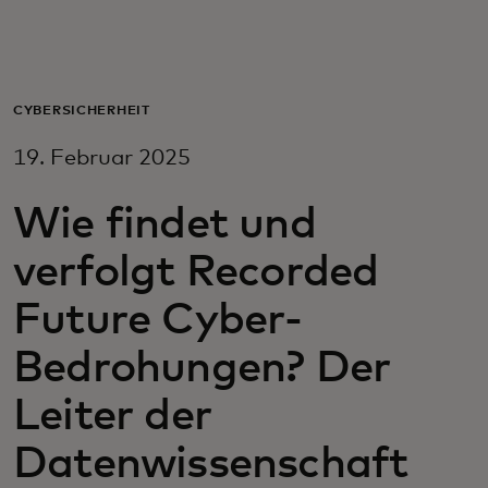
Für Sie
Für Unternehmen
CYBERSICHERHEIT
19. Februar 2025
Für die Welt
Wie findet und
Für Innovatoren
verfolgt Recorded
Future Cyber-
Neuigkeiten und Trends
Bedrohungen? Der
Leiter der
Datenwissenschaft