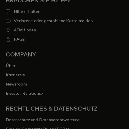
BRAUCHEN SIE HILFE?
Hilfe erhalten
Verlorene oder gestohlene Karte melden
ATM finden
FAQs
COMPANY
Über
wird in einer neuen Registerkarte geöffnet
Karriere
Newsroom
wird in einer neuen Registerkarte geöffnet
Investor Relations
RECHTLICHES & DATENSCHUTZ
Datenschutz und Datenverantwortung