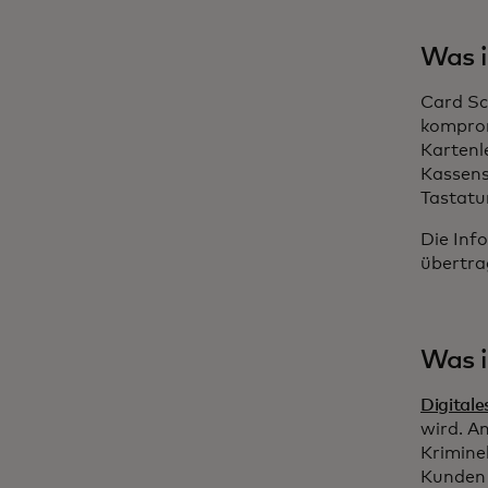
Was i
Card Sc
komprom
Kartenl
Kassens
Tastatu
Die Inf
übertra
Was i
Digital
wird. A
Krimine
Kunden 