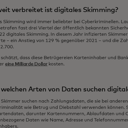
eit verbreitet ist digitales Skimming?
es Skimming wird immer beliebter bei Cyberkriminellen. L
etrafen fast drei Viertel der öffentlich bekannten Sicherh
22 digitales Skimming. In diesem Jahr infizierten Skimme
te – ein Anstieg von 129 % gegenüber 2021 – und die Zah
 2.700.
 schätzt, dass diese Betrügereien Karteninhaber und Ban
ber
eine Milliarde Dollar
kosten.
welchen Arten von Daten suchen digita
e Skimmer suchen nach Zahlungsdaten, die sie bei anderen
riminalität wie Betrug und Diebstahl verwenden können.
artendaten, darunter Kartennummern, Ablaufdaten und
nbezogene Daten wie Name, Adresse und Telefonnummer
nhabers.