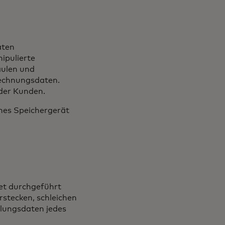
aten
ipulierte
äulen und
echnungsdaten.
der Kunden.
nes Speichergerät
net durchgeführt
stecken, schleichen
lungsdaten jedes