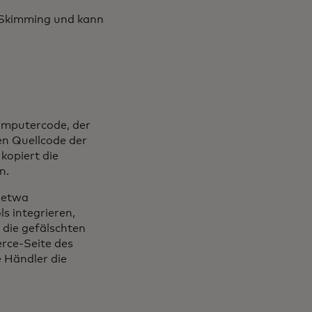
s Skimming und kann
omputercode, der
en Quellcode der
kopiert die
n.
e etwa
s integrieren,
 die gefälschten
rce-Seite des
e Händler die