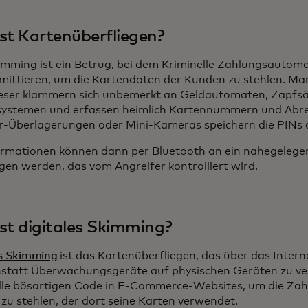
st Kartenüberfliegen?
mming ist ein Betrug, bei dem Kriminelle Zahlungsautom
ittieren, um die Kartendaten der Kunden zu stehlen. Man
eser klammern sich unbemerkt an Geldautomaten, Zapfs
ystemen und erfassen heimlich Kartennummern und Abr
r-Überlagerungen oder Mini-Kameras speichern die PINs 
ormationen können dann per Bluetooth an ein nahegelege
gen werden, das vom Angreifer kontrolliert wird.
st digitales Skimming?
es Skimming
ist das Kartenüberfliegen, das über das Inter
nstatt Überwachungsgeräte auf physischen Geräten zu ver
lle bösartigen Code in E-Commerce-Websites, um die Zah
zu stehlen, der dort seine Karten verwendet.