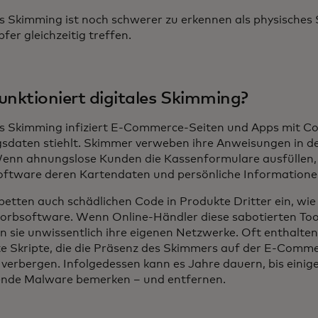
es Skimming ist noch schwerer zu erkennen als physische
er gleichzeitig treffen.
unktioniert digitales Skimming?
es Skimming infiziert E-Commerce-Seiten und Apps mit C
sdaten stiehlt. Skimmer verweben ihre Anweisungen in d
Wenn ahnungslose Kunden die Kassenformulare ausfüllen, 
ftware deren Kartendaten und persönliche Informatione
betten auch schädlichen Code in Produkte Dritter ein, wi
rbsoftware. Wenn Online-Händler diese sabotierten Tool
en sie unwissentlich ihre eigenen Netzwerke. Oft enthalten
e Skripte, die die Präsenz des Skimmers auf der E-Comme
verbergen. Infolgedessen kann es Jahre dauern, bis einig
ende Malware bemerken – und entfernen.