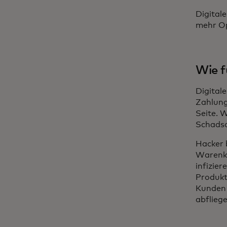
Digital
mehr Opf
Wie f
Digital
Zahlung
Seite. 
Schadso
Hacker 
Warenko
infizier
Produkt
Kunden 
abflieg