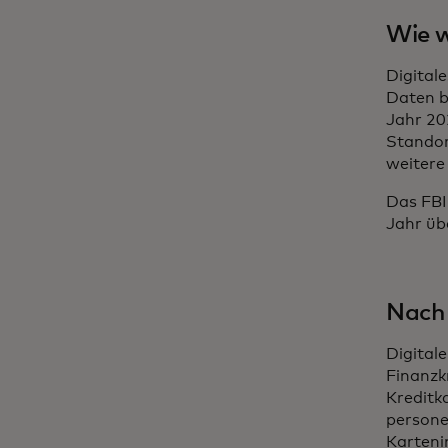
Wie w
Digital
Daten b
Jahr 20
Standor
weitere
Das FBI
Jahr ü
Nach 
Digital
Finanzk
Kreditk
persone
Karteni