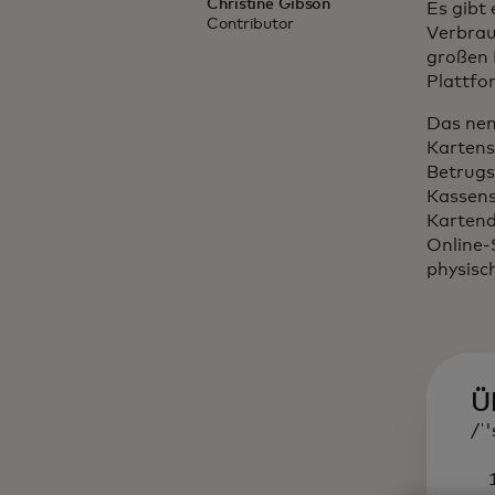
Christine Gibson
Es gibt
Contributor
Verbrau
großen 
Plattfo
Das nen
Kartens
Betrugs
Kassens
Kartend
Online-
physisc
Ü
/ˈ
1.