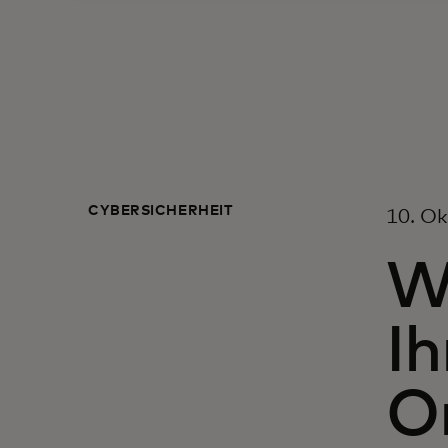
CYBERSICHERHEIT
10. O
W
Ih
On