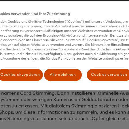
 die Praxis, Glücksspiel oder andere Gewinne zu verberg
d Provisionen zu vermeiden
ookies verwenden und Ihre Zustimmung
 Die Praxis, Kontonummern oder andere vertrauliche Dat
r illegale Zwecke zu vereinnahmen.
den Cookies und ähnliche Technologien ("Cookies") auf unseren Websites, um 
, ihre Leistung zu messen, unsere Website-Besucher:innen zu verstehen und di
enerfahrung zu verbessern. Auf einigen unserer Websites verwenden wir Cook
 zu schalten, die auf den Browsing-Aktivitäten und Interessen der Benutzer:in
d anderen Websites basieren. Klicken Sie unten auf "Cookies verwalten", um zu
kies wir auf dieser Website verwenden und warum. Sie können Ihre Einstellung
dem Sie den Link "Cookies verwalten" am unteren Rand des Bildschirms nutzen (
 eine neue Form der Cyberkriminalität im Online-Handel. Es
s Button und nicht als Link verfügbar). Dazu gehört auch die Ablehnung einiger 
cher, die ihrem Alltag nachgehen, sei es bei der Buchung v
t Ausnahme derjenigen, die für das Funktionieren der Website unbedingt erford
Fluggesellschaft oder beim Kauf von Konzerttickets auf i
rm.
Cookies akzeptieren
Alle ablehnen
Cookies verwalten
nt man Digital Skimming, auch bekannt als E-Skimming, 
kimming oder Web-Skimming, und es ist die Weiterentwick
 namens Card Skimming. Dann installieren Kriminelle Au
ystemen oder winzigen Kameras an Geldautomaten oder
aten zu erfassen. Mit digitalem Skimming platzieren Hac
Shops, um diese Informationen zu sammeln, und es kann s
hes Skimming zu erkennen sein und mehr Opfer gleichzeiti