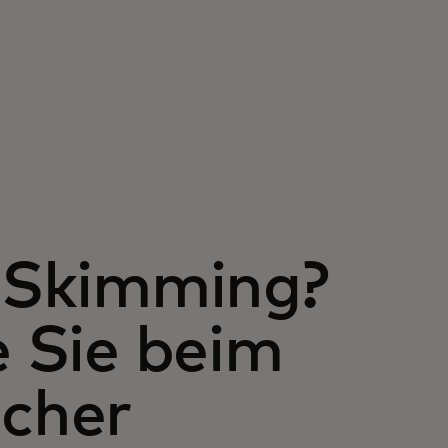
s Skimming?
e Sie beim
icher