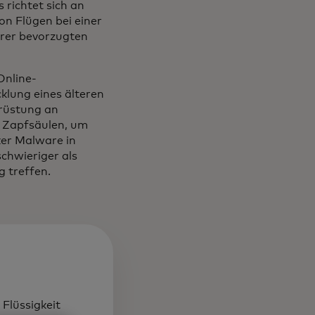
 richtet sich an
on Flügen bei einer
hrer bevorzugten
Online-
lung eines älteren
srüstung an
 Zapfsäulen, um
ker Malware in
chwieriger als
g treffen.
Flüssigkeit