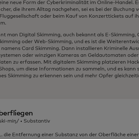
 eine neue Form der Cyberkriminalität im Online-Handel. Es
cher, die ihrem Alltag nachgehen, sei es bei der Buchung v
Fluggesellschaft oder beim Kauf von Konzerttickets auf i
rm.
nt man Digital Skimming, auch bekannt als E-Skimming, 
kimming oder Web-Skimming, und es ist die Weiterentwick
 namens Card Skimming. Dann installieren Kriminelle Au
ystemen oder winzigen Kameras an Geldautomaten oder
aten zu erfassen. Mit digitalem Skimming platzieren Hac
Shops, um diese Informationen zu sammeln, und es kann s
hes Skimming zu erkennen sein und mehr Opfer gleichzeiti
berfliegen
'ski-miŋ/ • Substantiv
 die Entfernung einer Substanz von der Oberfläche einer 