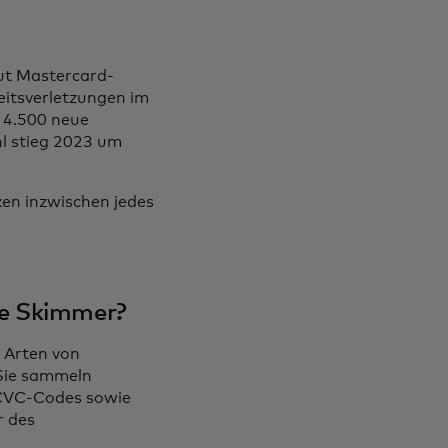
aut Mastercard-
eitsverletzungen im
r 4.500 neue
l stieg 2023 um
ken inzwischen jedes
le Skimmer?
 Arten von
 Sie sammeln
 CVC-Codes sowie
 des