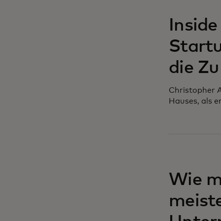
Inside
Startu
die Zu
Christopher A
Hauses, als e
Wie m
meiste