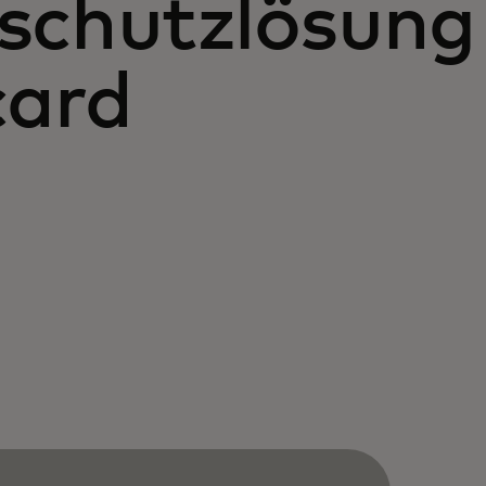
schutzlösung
card