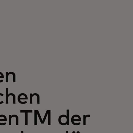
en
ichen
enTM der