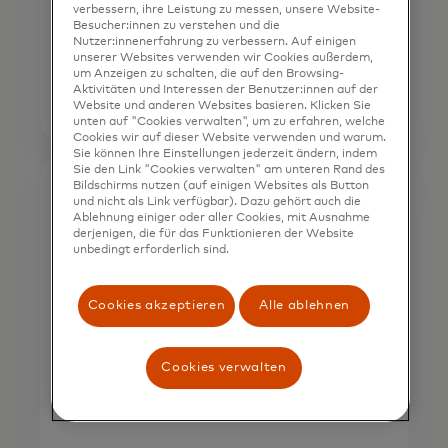
Ablehnungen, die den
verbessern, ihre Leistung zu messen, unsere Website-
tatsächlichen Kreditkartenbetrug
Besucher:innen zu verstehen und die
Nutzer:innenerfahrung zu verbessern. Auf einigen
[2]
weit übersteigen
unserer Websites verwenden wir Cookies außerdem,
um Anzeigen zu schalten, die auf den Browsing-
Aktivitäten und Interessen der Benutzer:innen auf der
Website und anderen Websites basieren. Klicken Sie
unten auf "Cookies verwalten", um zu erfahren, welche
Cookies wir auf dieser Website verwenden und warum.
Sie können Ihre Einstellungen jederzeit ändern, indem
Sie den Link "Cookies verwalten" am unteren Rand des
Bildschirms nutzen (auf einigen Websites als Button
und nicht als Link verfügbar). Dazu gehört auch die
3-6ppt
Ablehnung einiger oder aller Cookies, mit Ausnahme
derjenigen, die für das Funktionieren der Website
unbedingt erforderlich sind.
Verbesserung der
Genehmigungsraten für
Cookies akzeptieren
Alle ablehnen
tokenisierte Transaktionen im
Vergleich zu PAN*-
Cookies verwalten
[3]
Transaktionen