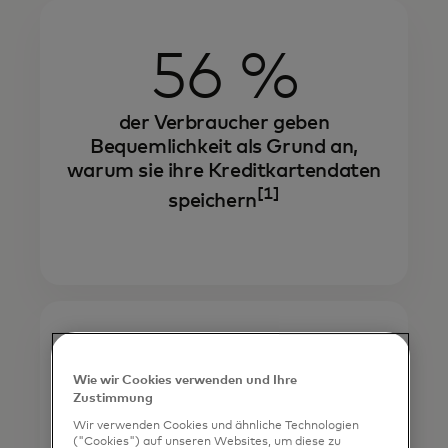
56 %
der Verbraucher geben
Bequemlichkeit als Grund an,
warum sie ihre Kreditkartendaten
[1]
speichern
$443b
Wie wir Cookies verwenden und Ihre
Zustimmung
Die jährlichen Kosten für falsche
Wir verwenden Cookies und ähnliche Technologien
("Cookies") auf unseren Websites, um diese zu