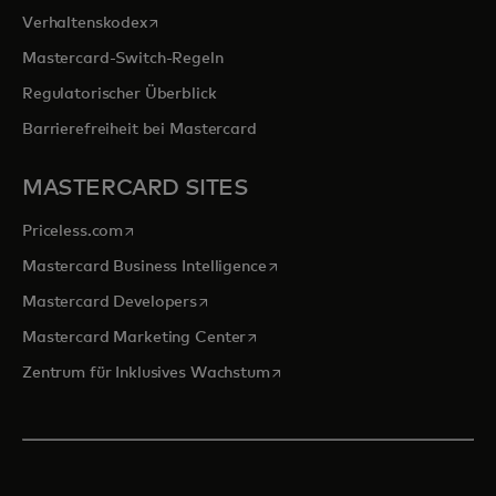
wird in einer neuen Registerkarte geöffnet
Verhaltenskodex
Mastercard-Switch-Regeln
Regulatorischer Überblick
Barrierefreiheit bei Mastercard
MASTERCARD SITES
wird in einer neuen Registerkarte geöffnet
Priceless.com
wird in einer neuen Registerka
Mastercard Business Intelligence
wird in einer neuen Registerkarte geöff
Mastercard Developers
wird in einer neuen Registerkarte
Mastercard Marketing Center
wird in einer neuen Registerka
Zentrum für Inklusives Wachstum