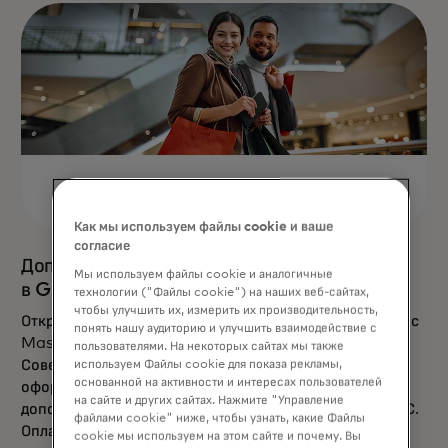
Как мы используем файлы cookie и ваше
согласие
Дополнительный возврат 50% Tax Free
Мы используем файлы cookie и аналогичные
в Global Blue
технологии ("Файлы cookie") на наших веб-сайтах,
чтобы улучшить их, измерить их производительность,
Откройте для себя выгодный шопинг в Турции вместе с
понять нашу аудиторию и улучшить взаимодействие с
Mastercard.
пользователями. На некоторых сайтах мы также
Совершайте покупки на сумму от 1200 турецких лир,
используем Файлы cookie для показа рекламы,
основанной на активности и интересах пользователей
оформляйте Tax Free в Global Blue — и получайте
на сайте и других сайтах. Нажмите "Управление
дополнительный кэшбэк 50% от суммы возврата НДС.
файлами cookie" ниже, чтобы узнать, какие Файлы
Оплачивайте покупки картой Mastercard — и
cookie мы используем на этом сайте и почему. Вы