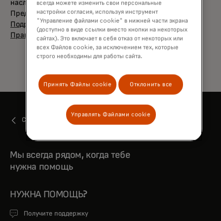
наслаждайтесь каждым моментом путешествия.
всегда можете изменить свои персональные
настройки согласия, используя инструмент
Предложение действует до 31 декабря 2026 года.
"Управление файлами cookie" в нижней части экрана
opens in a new tab
Подробнее
(доступно в виде ссылки вместо кнопки на некоторых
opens in a new tab
Правила Акции
сайтах). Это включает в себя отказ от некоторых или
всех Файлов cookie, за исключением тех, которые
строго необходимы для работы сайта.
Принять Файлы cookie
Отклонить все
Управлять Файлами cookie
Скидки и привилегии
Мы всегда рядом, когда тебе
нужна помощь
НУЖНА ПОМОЩЬ?
Получите поддержку