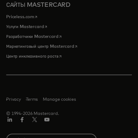
САЙТЫ MASTERCARD
opens in a new tab
Priceless.com
opens in a new tab
Услуги Mastercard
opens in a new tab
Разработчики Mastercard
opens in a new tab
Маркетинговый центр Mastercard
opens in a new tab
Центр инклюзивного роста
Privacy
Terms
Manage cookies
© 1994-2026 Mastercard.
LinkedIn
Facebook
Twitter/X
Youtube
Select