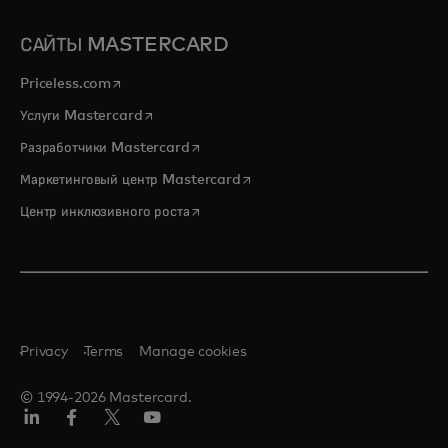
САЙТЫ MASTERCARD
opens in a new tab
Priceless.com
opens in a new tab
Услуги Mastercard
opens in a new tab
Разработчики Mastercard
opens in a new tab
Маркетинговый центр Mastercard
opens in a new tab
Центр инклюзивного роста
Privacy
Terms
Manage cookies
© 1994-2026 Mastercard.
LinkedIn
Facebook
Twitter/X
Youtube