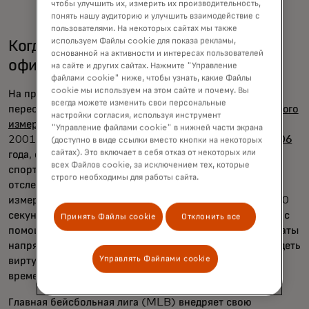
чтобы улучшить их, измерить их производительность,
понять нашу аудиторию и улучшить взаимодействие с
пользователями. На некоторых сайтах мы также
используем Файлы cookie для показа рекламы,
Когда технологии становятся
основанной на активности и интересах пользователей
официальными
на сайте и других сайтах. Нажмите "Управление
файлами cookie" ниже, чтобы узнать, какие Файлы
cookie мы используем на этом сайте и почему. Вы
На профессиональном уровне технологии также
всегда можете изменить свои персональные
переопределяют восприятие игр.
Технология виртуального
настройки согласия, используя инструмент
измерения Hawk-Eye от Sony
, впервые запущенная в
"Управление файлами cookie" в нижней части экрана
2001 году и
используемая для судейства в теннисе с 2006
(доступно в виде ссылки вместо кнопки на некоторых
сайтах). Это включает в себя отказ от некоторых или
года, сейчас применяется в широком спектре видов
всех Файлов cookie, за исключением тех, которые
спорта. Он использует флот камер для оптического
строго необходимы для работы сайта.
отслеживания положения мяча, обеспечивая точные
измерения за считанные секунды — в футболе около 30
секунд, экономия до 40 секунд при ручном измерении с
Принять Файлы cookie
Отклонить все
помощью цепей. Официальные лица получают результаты
напрямую, а вещатели и зрители на стадионе могут видеть
Управлять Файлами cookie
виртуальные воспроизведения измерения в реальном
времени.
Главная бейсбольная лига (MLB) внедряет свою