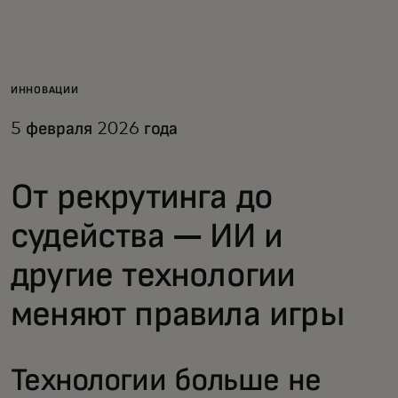
Для вас
Для бизнеса
ИННОВАЦИИ
5 февраля 2026 года
Для всего мира
От рекрутинга до
Для новаторов
судейства — ИИ и
Новости и тренды
другие технологии
меняют правила игры
Технологии больше не