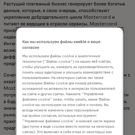
Растущий платежный бизнес генерирует более богатые
данные, которые, в свою очередь, способствуют
укреплению добродетельного цикла Mastercard и
питают ее ведущие в отрасли сервисы. Mastercard
признана лидером в области кибербезопасности и
надежным партнером в защите цифровой экосистемы.
Как мы используем файлы cookie и ваше
Интеграция опыта компании Recorded Future и ее
согласие
возможностей по анализу угроз является примером
Мы используем файлы cookie и аналогичные
дифференцированных решений, которые Mastercard
технологии ("Файлы cookie") на наших веб-сайтах,
предлагает широкому кругу клиентов и пользователей.
чтобы улучшить их, измерить их производительность,
понять нашу аудиторию и улучшить взаимодействие с
Сочетая твердую приверженность местным отношениям с
пользователями. На некоторых сайтах мы также
охватом и масштабом своей глобальной сети,
используем Файлы cookie для показа рекламы,
Mastercard строит путь, который удовлетворяет
основанной на активности и интересах пользователей
на сайте и других сайтах. Нажмите "Управление
потребности клиентов сегодня и открывает возможности
файлами cookie" ниже, чтобы узнать, какие Файлы
в будущем. В прошлом году Mastercard также добилась
cookie мы используем на этом сайте и почему. Вы
значительного прогресса в обслуживании коммерческого
всегда можете изменить свои персональные
рынка, уделяя особое внимание удовлетворению
настройки согласия, используя инструмент
практических потребностей малых и средних
"Управление файлами cookie" в нижней части экрана
(доступно в виде ссылки вместо кнопки на некоторых
предприятий.
сайтах). Это включает в себя отказ от некоторых или