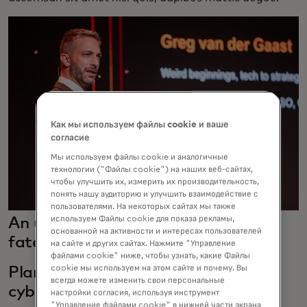
Как мы используем файлы cookie и ваше
согласие
Мы используем файлы cookie и аналогичные
технологии ("Файлы cookie") на наших веб-сайтах,
чтобы улучшить их, измерить их производительность,
понять нашу аудиторию и улучшить взаимодействие с
пользователями. На некоторых сайтах мы также
используем Файлы cookie для показа рекламы,
An unexpected high-tech twist of
основанной на активности и интересах пользователей
fate
на сайте и других сайтах. Нажмите "Управление
файлами cookie" ниже, чтобы узнать, какие Файлы
cookie мы используем на этом сайте и почему. Вы
Planning for the future of
всегда можете изменить свои персональные
cybersecurity
настройки согласия, используя инструмент
"Управление файлами cookie" в нижней части экрана