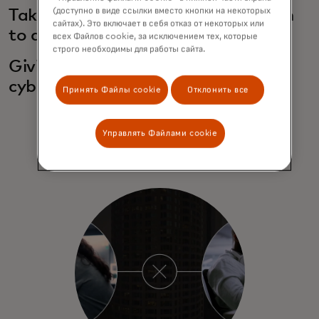
(доступно в виде ссылки вместо кнопки на некоторых
Taking a more systematic approach
сайтах). Это включает в себя отказ от некоторых или
to digital crimefighting
всех Файлов cookie, за исключением тех, которые
строго необходимы для работы сайта.
Giving people the tools to stave off
cyberthreats
Принять Файлы cookie
Отклонить все
Управлять Файлами cookie