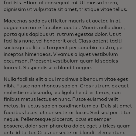
facilisis. Etiam at consequat mi. Ut massa lorem,
dignissim ut vulputate sit amet, tristique vitae tellus.
Maecenas sodales efficitur mauris et auctor. In at
augue non ante faucibus auctor. Mauris nulla diam,
porta quis dapibus ut, rutrum egestas dolor. Ut ut
facilisis nunc, vel hendrerit orci. Class aptent taciti
sociosqu ad litora torquent per conubia nostra, per
inceptos himenaeos. Vivamus aliquet vestibulum
accumsan. Praesent vestibulum quam id sodales
laoreet. Suspendisse a blandit augue.
Nulla facilisis elit a dui maximus bibendum vitae eget
nibh. Fusce non rhoncus sapien. Cras rutrum, ex eget
molestie malesuada, leo ligula hendrerit eros, non
finibus metus lectus et nunc. Fusce euismod velit
metus, in luctus sapien condimentum eu. Duis sit amet
faucibus lacus, ut consectetur lacus. Sed sed porttitor
neque. Pellentesque placerat, lacus et semper
posuere, dolor sem pharetra dolor, eget ultrices quam
ante id tortor. Cras consectetur blandit elementum.