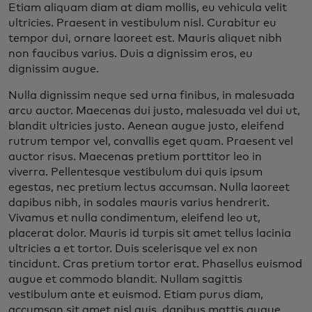
Etiam aliquam diam at diam mollis, eu vehicula velit
ultricies. Praesent in vestibulum nisl. Curabitur eu
tempor dui, ornare laoreet est. Mauris aliquet nibh
non faucibus varius. Duis a dignissim eros, eu
dignissim augue.
Nulla dignissim neque sed urna finibus, in malesuada
arcu auctor. Maecenas dui justo, malesuada vel dui ut,
blandit ultricies justo. Aenean augue justo, eleifend
rutrum tempor vel, convallis eget quam. Praesent vel
auctor risus. Maecenas pretium porttitor leo in
viverra. Pellentesque vestibulum dui quis ipsum
egestas, nec pretium lectus accumsan. Nulla laoreet
dapibus nibh, in sodales mauris varius hendrerit.
Vivamus et nulla condimentum, eleifend leo ut,
placerat dolor. Mauris id turpis sit amet tellus lacinia
ultricies a et tortor. Duis scelerisque vel ex non
tincidunt. Cras pretium tortor erat. Phasellus euismod
augue et commodo blandit. Nullam sagittis
vestibulum ante et euismod. Etiam purus diam,
accumsan sit amet nisl quis, dapibus mattis augue.