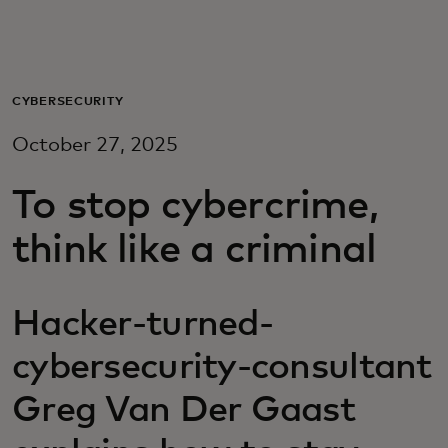
Для вас
Для бизнеса
CYBERSECURITY
October 27, 2025
Для всего мира
To stop cybercrime,
Для новаторов
think like a criminal
Новости и тренды
Hacker-turned-
cybersecurity-consultant
Greg Van Der Gaast