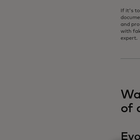
If it's 
documen
and pro
with fa
expert.
Wat
of 
Evo