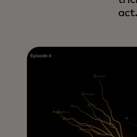
tri
act