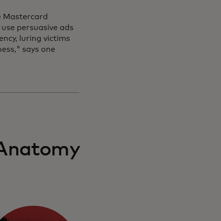
the Mastercard
use persuasive ads
ncy, luring victims
ness," says one
 'Anatomy