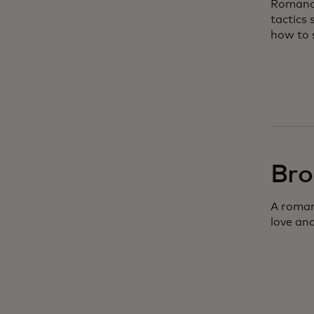
Romance
tactics
how to 
Bro
A roman
love and