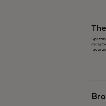
The 
Spottin
decepti
'guaran
Bro