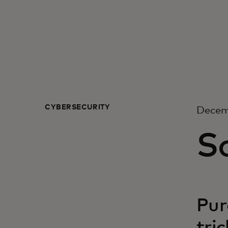
CYBERSECURITY
Decem
So
Pur