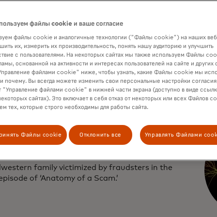
first episode of Mastercard’s documentary series,
пользуем файлы cookie и ваше согласие
y of a Scam,’ learn more about the uptick in text
уем файлы cookie и аналогичные технологии ("Файлы cookie") на наших веб
ce scams.
шить их, измерить их производительность, понять нашу аудиторию и улучшить
твие с пользователями. На некоторых сайтах мы также используем Файлы coo
ламы, основанной на активности и интересах пользователей на сайте и других 
правление файлами cookie" ниже, чтобы узнать, какие Файлы cookie мы исп
 и почему. Вы всегда можете изменить свои персональные настройки согласия
 "Управление файлами cookie" в нижней части экрана (доступно в виде ссыл
некоторых сайтах). Это включает в себя отказ от некоторых или всех Файлов co
м тех, которые строго необходимы для работы сайта.
 imposter's playbook
ринять Файлы cookie
Отклонить все
Управлять Файлами cook
 the rise of impersonation scams through the eyes
western family victimized by fraudsters in the
episode of ‘Anatomy of a Scam.’