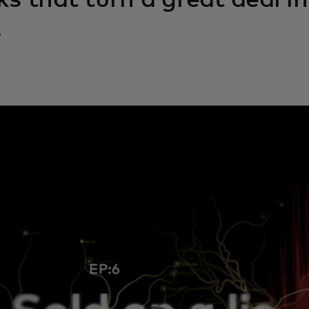
cks that turn a great deal i
.