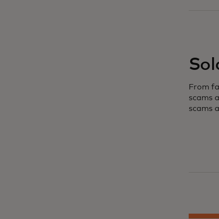
Sol
From fa
scams a
scams a