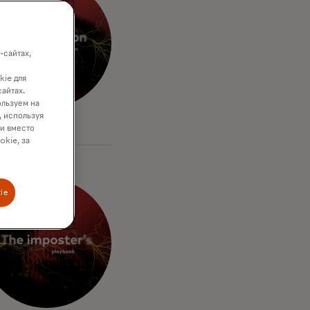
-сайтах,
kie для
сайтах.
ользуем на
, используя
ки вместо
okie, за
ie