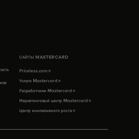
САЙТЫ MASTERCARD
ность
opens in a new tab
Priceless.com
opens in a new tab
Услуги Mastercard
ила
opens in a new tab
Разработчики Mastercard
opens in a new tab
Маркетинговый центр Mastercard
opens in a new tab
Центр инклюзивного роста