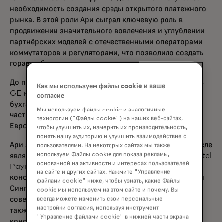
необходимость создания среды открытого платежного
рынка. В этой роли Ари сыграл ключевую роль в
продвижении значительного вовлечения и углублении
партнёрских моделей с отечественными операторами
коммутаторов и регуляторами, что позволило создать
гораздо более динамичную экосистему в целом.
До прихода в Mastercard Ари более 12 лет работал в
Как мы используем файлы cookie и ваше
GE на различных руководящих должностях в области
согласие
бухгалтерии, аудита, корпоративных финансов и
Мы используем файлы cookie и аналогичные
частного капитала на ключевых рынках Америки,
технологии ("Файлы cookie") на наших веб-сайтах,
Европы и Азиатско-Тихоокеанского региона.
чтобы улучшить их, измерить их производительность,
понять нашу аудиторию и улучшить взаимодействие с
Ари занимает ряд руководящих должностей, в том числе
пользователями. На некоторых сайтах мы также
используем Файлы cookie для показа рекламы,
является независимым членом совета директоров Airtel
основанной на активности и интересах пользователей
Payments Bank Limited в Индии, членом
на сайте и других сайтах. Нажмите "Управление
консультативного совета бизнес-школы Ли Конг Чиан
файлами cookie" ниже, чтобы узнать, какие Файлы
Сингапурского университета менеджмента и членом
cookie мы используем на этом сайте и почему. Вы
совета директоров Делового совета США-АСЕАН. Он
всегда можете изменить свои персональные
настройки согласия, используя инструмент
также является членом Международного
"Управление файлами cookie" в нижней части экрана
консультативного совета по технологиям Валютного