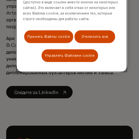
(доступно в виде ссылки вместо кнопки на некоторых
управления Сингапура и входит в совет директоров
сайтах). Это включает в себя отказ от некоторых или
Arts House Limited, сингапурской некоммерческой
всех Файлов cookie, за исключением тех, которые
строго необходимы для работы сайта.
организации, занимающейся обогащением жизни
посредством искусства.
Принять Файлы cookie
Отклонить все
Ари окончил Делийский университет со степенью
B.Com (с отличием), получил степень магистра
делового администрирования Кардиффского
Управлять Файлами cookie
университета и является квалифицированным
дипломированным бухгалтером Института
дипломированных бухгалтеров Англии и Уэльса.
opens in a new tab
Следите за LinkedIn