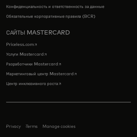
Конфиденциальность и ответственность за данные
Обязательные корпоративные правила (BCR)
САЙТЫ MASTERCARD
opens in a new tab
Priceless.com
opens in a new tab
Услуги Mastercard
opens in a new tab
Разработчики Mastercard
opens in a new tab
Маркетинговый центр Mastercard
opens in a new tab
Центр инклюзивного роста
Privacy
Terms
Manage cookies