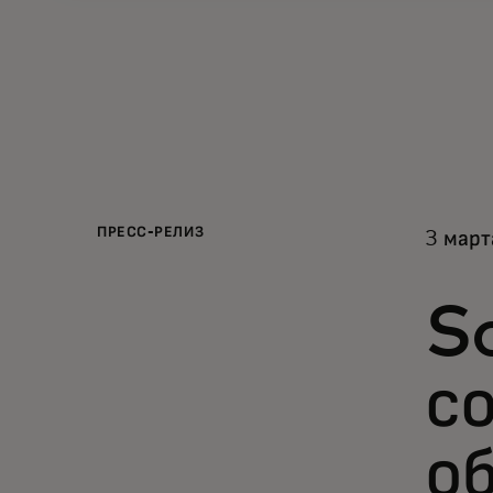
ПРЕСС-РЕЛИЗ
3 март
S
со
об