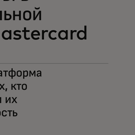
льной
Mastercard
латформа
х, кто
 их
сть