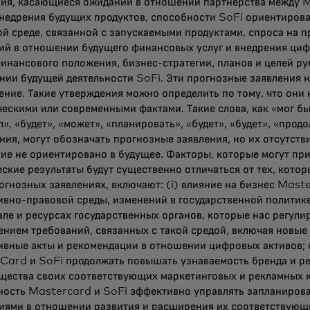
ния, касающиеся ожиданий в отношении партнерства между M
недрения будущих продуктов, способности SoFi ориентирова
й среде, связанной с запускаемыми продуктами, спроса на п
ий в отношении будущего финансовых услуг и внедрения циф
инансового положения, бизнес-стратегии, планов и целей ру
ии будущей деятельности SoFi. Эти прогнозные заявления н
ние. Такие утверждения можно определить по тому, что они 
ескими или современными фактами. Такие слова, как «мог бы
», «будет», «может», «планировать», «будет», «будет», «прод
ия, могут обозначать прогнозные заявления, но их отсутстви
ие не ориентировано в будущее. Факторы, которые могут прив
ские результаты будут существенно отличаться от тех, кото
огнозных заявлениях, включают: (i) влияние на бизнес Mast
вно-правовой среды, изменений в государственной политике
ле и ресурсах государственных органов, которые нас регули
ением требований, связанных с такой средой, включая новы
вные акты и рекомендации в отношении цифровых активов; (
Card и SoFi продолжать повышать узнаваемость бренда и р
ества своих соответствующих маркетинговых и рекламных ка
ность Mastercard и SoFi эффективно управлять запланиров
ями в отношении развития и расширения их соответствующег