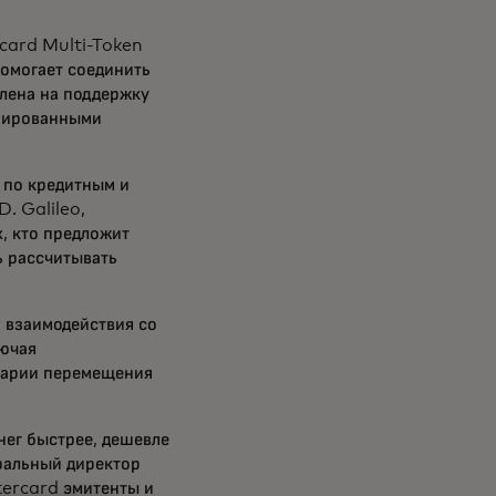
rcard Multi-Token
омогает соединить
лена на поддержку
изированными
ы по кредитным и
. Galileo,
х, кто предложит
ь рассчитывать
 взаимодействия со
лючая
нарии перемещения
нег быстрее, дешевле
еральный директор
tercard эмитенты и