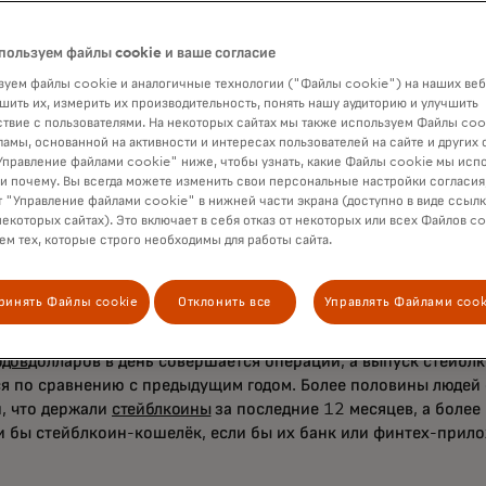
ы карт смогут с большей легкостью предоставлять миллиона
 они обслуживают по всему миру, возможность мгновенного 
пользуем файлы cookie и ваше согласие
ции 24 часа в сутки, 7 дней в неделю. Это только начало наш
уем файлы cookie и аналогичные технологии ("Файлы cookie") на наших веб
нию инфраструктуры SoFi банковского уровня в цифровую к
шить их, измерить их производительность, понять нашу аудиторию и улучшить
твие с пользователями. На некоторых сайтах мы также используем Файлы coo
дничая с компанией SoFi и обеспечивая возможность испол
ламы, основанной на активности и интересах пользователей на сайте и других 
astercard, мы расширяем возможности использования дове
правление файлами cookie" ниже, чтобы узнать, какие Файлы cookie мы исп
 глобальном масштабе, - говорит Шерри Хеймонд, руководите
 и почему. Вы всегда можете изменить свои персональные настройки согласия
циализации цифровых технологий Mastercard. «Внедрение р
 "Управление файлами cookie" в нижней части экрана (доступно в виде ссыл
некоторых сайтах). Это включает в себя отказ от некоторых или всех Файлов co
коинам в нашей сети свяжет регулируемые стейблкоины с на
м тех, которые строго необходимы для работы сайта.
сностью и охватом, которых ожидают потребители, бизнес и
ния. И эта инициатива расширяет выбор и гибкость по всей
как люди платят или получают оплату.»
ринять Файлы cookie
Отклонить все
Управлять Файлами cook
коины — быстрорастущая сила в глобальных финансовых услу
рдов
долларов
в день совершается операции, а выпуск стейблк
ся по сравнению с предыдущим годом. Более половины людей
, что держали
стейблкоины
за последние 12 месяцев, а более
и бы стейблкоин-кошелёк, если бы их банк или финтех-прил