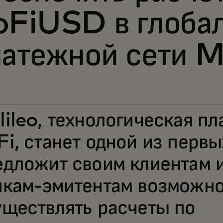
oFiUSD в глоба
латежной сети 
lileo, технологическая п
i, станет одной из первы
едложит своим клиентам и
нкам-эмитентам возможно
уществлять расчеты по