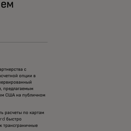
ием
артнерства с
асчетной опции в
езервированный
м, предлагаемым
ом США на публичном
ть расчеты по картам
rd быстро
ак трансграничные