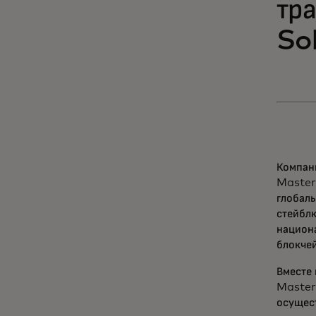
тр
So
Компани
Master
глобал
стейбл
национ
блокче
Вместе 
Master
осущест