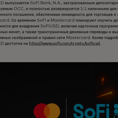
D выпускается SoFi Bank, N.A., застрахованным депозитар
руемым OCC, и полностью резервируется 1:1 наличными для
нного погашения, обеспечивая ликвидность для торговцев и 
card. Со временем SoFi и Mastercard планируют изучить д
ности для внедрения SoFiUSD, включая карточные программ
ных монет, а также трансграничные денежные переводы и вып
ивных соображений и правил сети Mastercard. Более подро
D доступна на
http://www.sofi.com/crypto/sofiusd
.