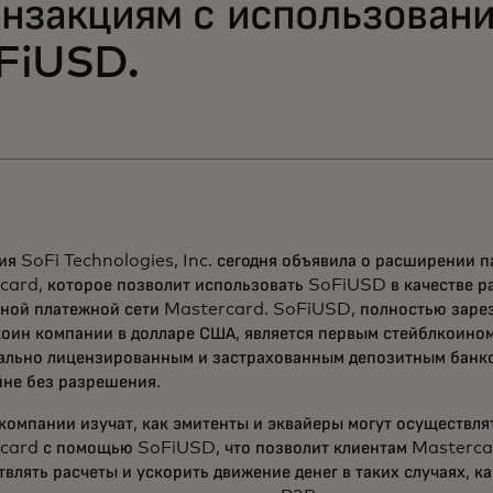
анзакциям с использован
FiUSD.
я SoFi Technologies, Inc. сегодня объявила о расширении п
card, которое позволит использовать SoFiUSD в качестве р
ьной платежной сети Mastercard. SoFiUSD, полностью зар
коин компании в долларе США, является первым стейблкоино
ально лицензированным и застрахованным депозитным банк
йне без разрешения.
компании изучат, как эмитенты и эквайеры могут осуществля
card с помощью SoFiUSD, что позволит клиентам Masterca
влять расчеты и ускорить движение денег в таких случаях, к