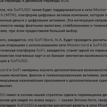
ые переводы и денежные переводы B2B.
тся, что SoFiUSD также будет поддерживаться в сети Maste
k (MTN), платформе цифровых активов компании, которая п
онные деньги с цифровыми активами. Эта интеграция направ
тимости между фиатными валютами, стейблкоинами и токен
тами, при этом предоставляя больший выбор.
ого, ожидается, что SoFi Bank, N.A. будет проводить расчет
вым операциям с использованием сети Mastercard в SoFiUSD
гическая платформа SoFi, ожидается, станет одной из первы
клиентам платежных карт и их банкам-эмитентам возможност
кции в SoFiUSD.
card и SoFi намерены изучить дополнительные возможности
ьными монетами, фиатом и токенизированными активами, вк
ммируемые казначейские приложения и дополнительные сце
 выплат.
SD лежит в основе нашей стратегии сделать перемещение де
аснее для людей по всему миру», — сказал Энтони Ното, ген
Благодаря SoFiUSD в качестве расчетной валюты в сети Mas