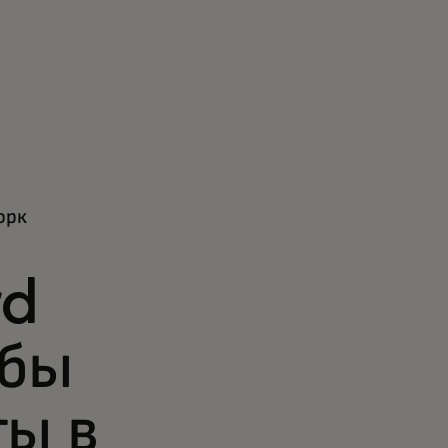
орк
rd
обы
ты в