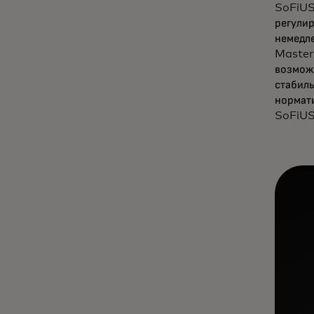
SoFiUS
регули
немедле
Master
возмож
стабиль
нормат
SoFiUS