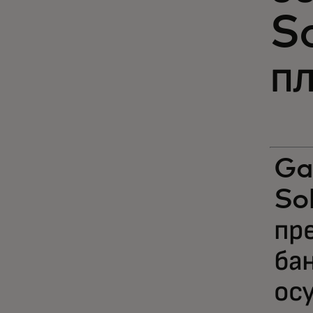
S
п
Ga
SoF
пр
ба
ос