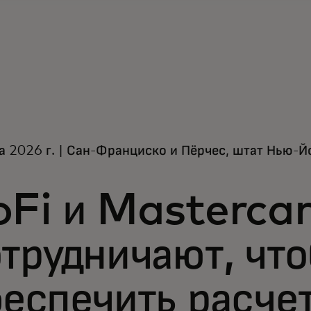
а 2026 г. | Сан-Франциско и Пёрчес, штат Нью-Й
oFi и Masterca
трудничают, чт
еспечить расче