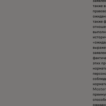
заявле
также в
правово
ожидан
также ф
отношен
выполне
историч
«ожидал
выражен
заявлен
фактиче
этих пр
нормати
персона
соблюд
нормати
Master
преимущ
способ
ожидани