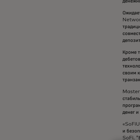
денежн
Ожидае
Networ
традици
совмес
депози
Кроме т
дебето
техноло
своим 
транза
Master
стабил
програ
денег и
«SoFiU
и безоп
SoFi. "