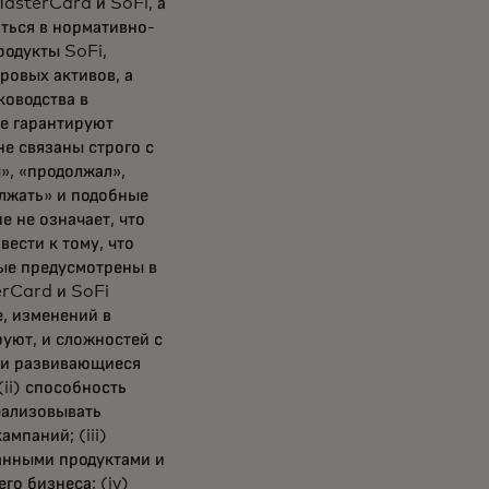
asterCard и SoFi, а
ться в нормативно-
родукты SoFi,
ровых активов, а
ководства в
е гарантируют
не связаны строго с
», «продолжал»,
олжать» и подобные
е не означает, что
ести к тому, что
рые предусмотрены в
erCard и SoFi
, изменений в
руют, и сложностей с
е и развивающиеся
ii) способность
еализовывать
мпаний; (iii)
анными продуктами и
о бизнеса; (iv)