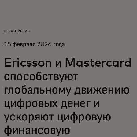
Для вас
Для бизнеса
ПРЕСС-РЕЛИЗ
18 февраля 2026 года
Для всего мира
Ericsson и Mastercard
Для новаторов
способствуют
глобальному движению
Новости и тренды
цифровых денег и
ускоряют цифровую
финансовую