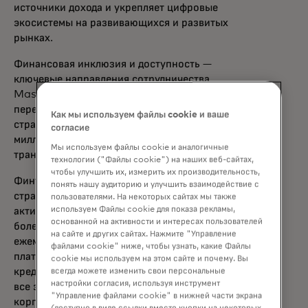
источники дохода и укрепляет цифровые
экосистемы на развивающихся и развитых
рынках.
Финансовая инклюзия и доступность —
ключевые направления сотрудничества.
Mastercard Move позволяет осуществлять
перемещение денег более чем в 200
Как мы используем файлы cookie и ваше
странах и территориях, соединяя более 17
согласие
миллиардов конечных точек и поддерживая
Мы используем файлы cookie и аналогичные
транзакции в 150 валютах.
технологии ("Файлы cookie") на наших веб-сайтах,
чтобы улучшить их, измерить их производительность,
Финтех-платформа Ericsson работает в 22
понять нашу аудиторию и улучшить взаимодействие с
странах, обслуживая более 120 миллионов
пользователями. На некоторых сайтах мы также
используем Файлы cookie для показа рекламы,
активных пользователей и обрабатывая
основанной на активности и интересах пользователей
более 4 миллиардов транзакций
на сайте и других сайтах. Нажмите "Управление
ежемесячно в рамках цифровых кошельков,
файлами cookie" ниже, чтобы узнать, какие Файлы
платежей, денежных переводов,
cookie мы используем на этом сайте и почему. Вы
кредитования и программ лояльности — и
всегда можете изменить свои персональные
настройки согласия, используя инструмент
все это с обеспечением безопасности
"Управление файлами cookie" в нижней части экрана
корпоративного уровня.
(доступно в виде ссылки вместо кнопки на некоторых