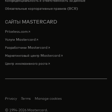
Конфиденциальность и ответственность за данные
Обязательные корпоративные правила (BCR)
САЙТЫ MASTERCARD
opens in a new tab
Priceless.com
opens in a new tab
Услуги Mastercard
opens in a new tab
Разработчики Mastercard
opens in a new tab
Маркетинговый центр Mastercard
opens in a new tab
Центр инклюзивного роста
Privacy
Terms
Manage cookies
© 1994-2026 Mastercard.