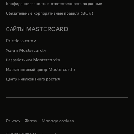
Конфиденциальность и ответственность за данные
Обязательные корпоративные правила (BCR)
САЙТЫ MASTERCARD
opens in a new tab
Priceless.com
opens in a new tab
Услуги Mastercard
opens in a new tab
Разработчики Mastercard
opens in a new tab
Маркетинговый центр Mastercard
opens in a new tab
Центр инклюзивного роста
Privacy
Terms
Manage cookies