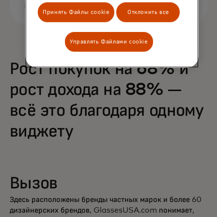
Принять Файлы cookie
Отклонить все
Управлять Файлами cookie
Рост покупок на 68% и
рост дохода на 88% —
всё это благодаря одному
виджету
Вызов
Здесь расположены бренды частных марок и более 60
дизайнерских брендов, GlassesUSA.com понимает,