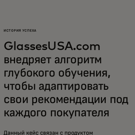
Для вас
Для бизнеса
ИСТОРИЯ УСПЕХА
GlassesUSA.com
Для всего мира
внедряет алгоритм
Для новаторов
глубокого обучения,
чтобы адаптировать
Новости и тренды
свои рекомендации под
каждого покупателя
Данный кейс связан с продуктом