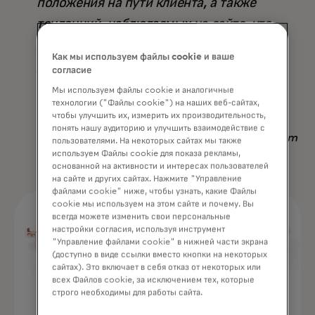
положения на пути клиента, а также
тенденций, наблюдаемых на сайте, что
делает его превосходящим любую
Как мы используем файлы cookie и ваше
другую доступную стратегию — не
согласие
только по результату, но и по
Мы используем файлы cookie и аналогичные
технологии ("Файлы cookie") на наших веб-сайтах,
сэкономленному времени».
чтобы улучшить их, измерить их производительность,
понять нашу аудиторию и улучшить взаимодействие с
Nadav Yekutiel, Head of Data, GlassesUSA.com
пользователями. На некоторых сайтах мы также
используем Файлы cookie для показа рекламы,
основанной на активности и интересах пользователей
на сайте и других сайтах. Нажмите "Управление
файлами cookie" ниже, чтобы узнать, какие Файлы
cookie мы используем на этом сайте и почему. Вы
всегда можете изменить свои персональные
настройки согласия, используя инструмент
"Управление файлами cookie" в нижней части экрана
(доступно в виде ссылки вместо кнопки на некоторых
сайтах). Это включает в себя отказ от некоторых или
всех Файлов cookie, за исключением тех, которые
строго необходимы для работы сайта.