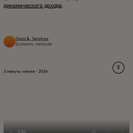
динамического дохода
.
Data &. Services
Economic institute
opens i
3 минуты чтения · 2024