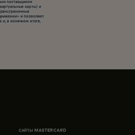
ьным поставщиком
виртуальные карты) и
 трансграничные
движении» и позволяют
и, в конечном итоге,
САЙТЫ MASTERCARD