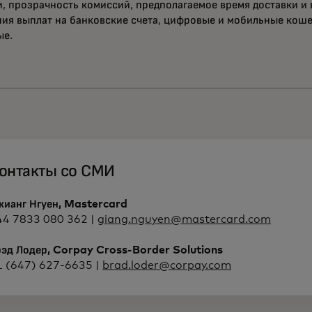
, прозрачность комиссий, предполагаемое время доставки и
ия выплат на банковские счета, цифровые и мобильные коше
ые.
онтакты со СМИ
жианг Нгуен, Mastercard
44 7833 080 362 |
giang.nguyen@mastercard.com
рэд Лодер, Corpay Cross-Border Solutions
1 (647) 627-6635 |
brad.loder@corpay.com