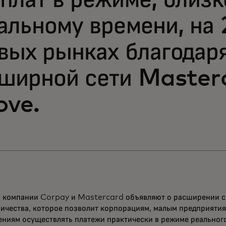
плат в режиме, близк
альному времени, на 
вых рынках благодар
ширной сети Master
ve.
я компании Corpay и Mastercard объявляют о расширении с
ничества, которое позволит корпорациям, малым предприяти
ениям осуществлять платежи практически в режиме реальног