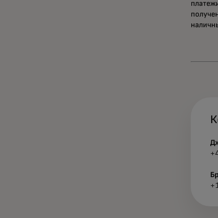
платежи
получен
наличн
К
Д
+
Б
+