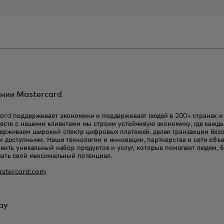
ании Mastercard
ard поддерживает экономики и поддерживает людей в 200+ странах и
есте с нашими клиентами мы строим устойчивую экономику, где кажды
ерживаем широкий спектр цифровых платежей, делая транзакции без
 доступными. Наши технологии и инновации, партнерства и сети объ
вить уникальный набор продуктов и услуг, которые помогают людям, б
вать свой максимальный потенциал.
stercard.com
ay