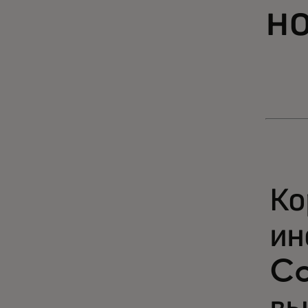
н
Ко
ин
Co