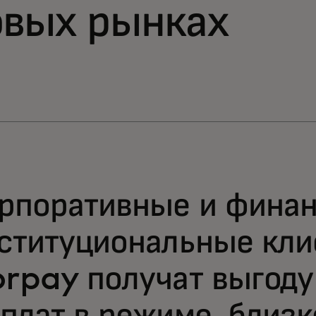
овых рынках
рпоративные и фина
ституциональные кл
rpay получат выгоду