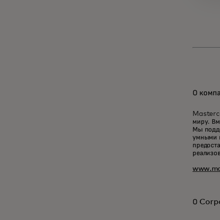
О комп
Masterc
миру. Вм
Мы подд
умными и
предоста
реализо
www.ma
О Corp