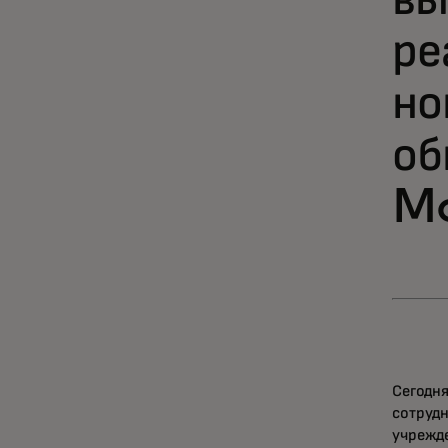
вы
ре
но
об
Mo
Сегодн
сотруд
учрежд