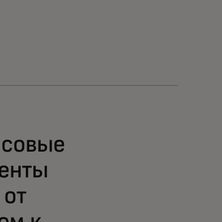
нсовые
иенты
 от