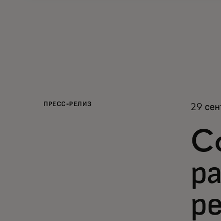
ПРЕСС-РЕЛИЗ
29 сен
C
р
р