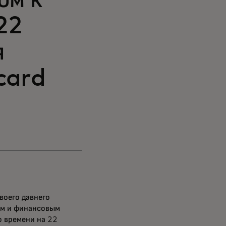
ом к
22
я
card
воего давнего
ям и финансовым
о времени на 22