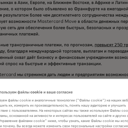
ынках в Азии, Европе, на Ближнем Востоке, в Африке и Латин
ение, о котором было объявлено во Франкфурте на ежегодно
я результатом более чем десятилетнего сотрудничества межд
зует возможности Mastercard Move в области денежных пер
ую сеть для обеспечения более быстрых, безопасных и проз
раничных платежей.
ьные трансграничные платежи, по прогнозам,
превысят 250 тр
ду, благодаря международной торговле, выплатам и переводам
енный охват даёт бизнесу и финансовым учреждениям возмо
ий спрос на быстрые и эффективные транзакции.
tercard мы стремимся дать людям и предприятиям возможнос
заимосвязанном мире», — сказал Пратик Кховала, глобальны
деления Transfer Solutions компании Mastercard. «Расшир
пользуем файлы cookie и ваше согласие
гическое сотрудничество с Corpay, мы даем финансовым учр
пятственно выходить на новые рынки, оптимизировать транс
уем файлы cookie и аналогичные технологии ("Файлы cookie") на наших веб
и и предоставлять своим клиентам первоклассный сервис». В
шить их, измерить их производительность, понять нашу аудиторию и улучшить
твие с пользователями. На некоторых сайтах мы также используем Файлы coo
ем компаниям всех размеров масштабироваться на междунар
ламы, основанной на активности и интересах пользователей на сайте и других 
я новые возможности для роста с беспрецедентной скорость
правление файлами cookie" ниже, чтобы узнать, какие Файлы cookie мы исп
остью».
 и почему. Вы всегда можете изменить свои персональные настройки согласия