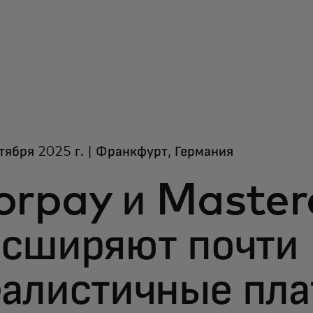
тября 2025 г. | Франкфурт, Германия
orpay и Master
асширяют почти
еалистичные пла