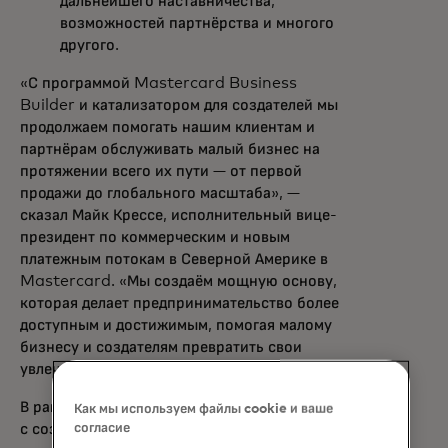
дальнейшего наставничества,
возможностей партнёрства и многого
другого.
«С программой Mastercard Business
Builder и катализатором для создателей мы
продолжаем помогать нашим клиентам и
партнёрам обслуживать малый бизнес на
протяжении всего их пути — от первой
продажи до глобального масштаба», —
сказал Майк Крессе, исполнительный вице-
президент по коммерческим и новым
платежным потокам в Северной Америке в
Mastercard. «Мы создаём мощную основу,
которая делает предпринимательство более
доступным и достижимым, помогая малому
бизнесу и создателям превратить свои
увлечения в постоянные истории успеха.»
В рамках стремления Mastercard работать
Как мы используем файлы cookie и ваше
согласие
с создателями, чтобы связывать людей с их