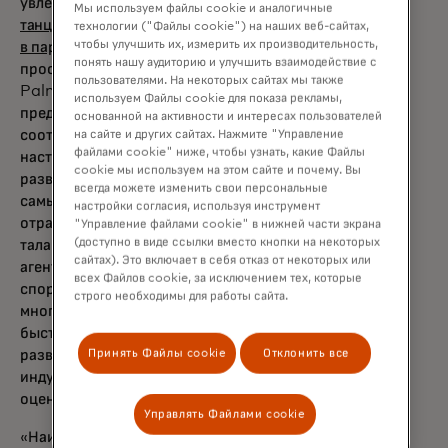
увлечениями, например, в недавней
Мы используем файлы cookie и аналогичные
танцевальной кампании, запущенной брендом
технологии ("Файлы cookie") на наших веб-сайтах,
чтобы улучшить их, измерить их производительность,
в партнёрстве с Леди Гагой
, или с живым
понять нашу аудиторию и улучшить взаимодействие с
пространством на предстоящем Arnold
пользователями. На некоторых сайтах мы также
Palmer Invitational, Mastercard обязуется
используем Файлы cookie для показа рекламы,
предложить создателям бренда
основанной на активности и интересах пользователей
соответствующие инструменты, ресурсы и
на сайте и других сайтах. Нажмите "Управление
файлами cookie" ниже, чтобы узнать, какие Файлы
наставничество, чтобы помочь им создать и
cookie мы используем на этом сайте и почему. Вы
развить свой бизнес. С сетью одних из
всегда можете изменить свои персональные
самых узнаваемых партнёров из разных
настройки согласия, используя инструмент
отраслей — от агентств создателей и
"Управление файлами cookie" в нижней части экрана
(доступно в виде ссылки вместо кнопки на некоторых
талантов до креативных и маркетинговых
сайтах). Это включает в себя отказ от некоторых или
агентств, платформ и бизнес-лидеров в
всех Файлов cookie, за исключением тех, которые
спорте, развлечениях, кулинарии, моде и
строго необходимы для работы сайта.
многом другом — программа является
быстрым путём к открытию дверей,
Принять Файлы cookie
Отклонить все
развитию бизнес-хватки и поддержке
индустрии, которая в 2022 году уже была
оценена как 104 миллиарда долларов.
Управлять Файлами cookie
«Наиболее влиятельные создатели контента,