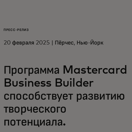
Для вас
Для бизнеса
ПРЕСС-РЕЛИЗ
20 февраля 2025 | Пёрчес, Нью-Йорк
Для всего мира
Программа Mastercard
Для новаторов
Business Builder
Новости и тренды
способствует развитию
творческого
потенциала.