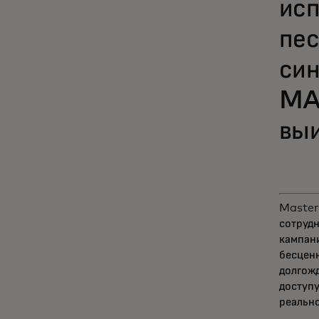
исп
пес
син
MA
выи
Masterc
сотрудн
кампани
бесценн
долгожд
доступ
реально