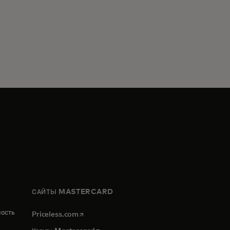
САЙТЫ MASTERCARD
ность
opens in a new tab
Priceless.com