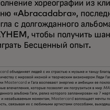
олнение хореографии из кли
ню «Abracadabra», послед
гла с долгожданного альбома
YHEM, чтобы получить ша
грать Бесценный опыт.
ard объединяет людей с их страстью к музыке и танцу благ
ичеству с мировой иконой и творческим визионером Леди Гаг
и Mastercard и Гага воспевают энергию и амбиции ее покло
ые впечатления, которые позволят им погрузиться в мир
MA
анного альбома Гаги, релиз которого запланирован на 7 мар
у и незабываемым моментам, Mastercard воплощает мечты п
сть, связывая их с любимыми артистами способами, выходящ