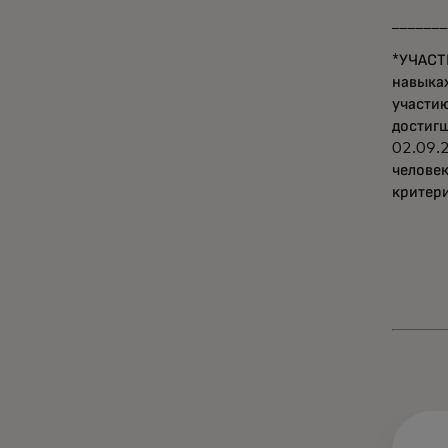
_______
*УЧАСТ
навыках
участи
достиг
02.09.
человек
критери