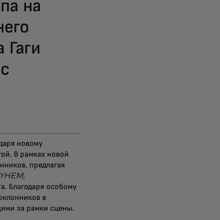
па на
него
 Гаги
нс
одаря новому
ой. В рамках новой
нников, предлагая
YHEM,
та. Благодаря особому
оклонников в
ими за рамки сцены.