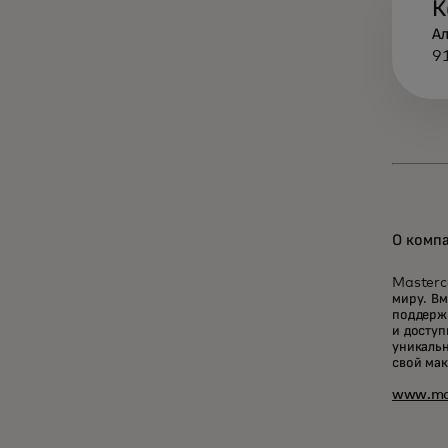
К
А
9
О комп
Masterc
миру. Вм
поддерж
и доступ
уникальн
свой ма
www.ma