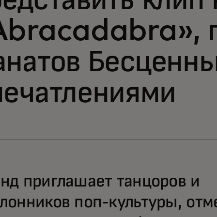
едставить клип
Abracadabra», 
анатов Бесценн
печатлениями
нд приглашает танцоров и
лонников поп-культуры, отм