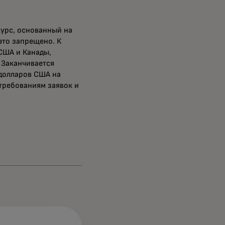
рс, основанный на
это запрещено. К
США и Канады,
 Заканчивается
 долларов США на
требованиям заявок и