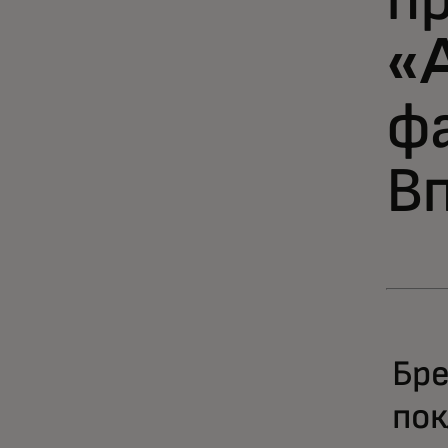
пр
«
ф
В
Бре
пок