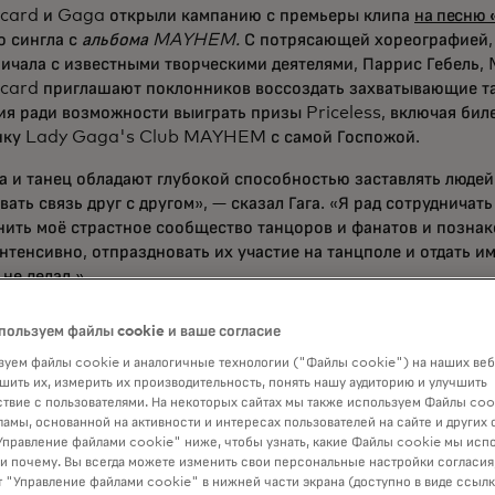
card и Gaga открыли кампанию с премьеры клипа
на песню
о сингла с
альбома MAYHEM.
С потрясающей хореографией, 
ичала с известными творческими деятелями, Паррис Гебель,
card приглашают поклонников воссоздать захватывающие т
я ради возможности выиграть призы Priceless, включая бил
нку Lady Gaga's Club MAYHEM с самой Госпожой.
 и танец обладают глубокой способностью заставлять людей
вать связь друг с другом», — сказал Гага. «Я рад сотрудничат
нить моё страстное сообщество танцоров и фанатов и позна
нтенсивно, отпраздновать их участие на танцполе и отдать им 
не делал.»
можность выиграть абсолютный Бесценный Опыт — уникальн
пользуем файлы cookie и ваше согласие
ся в специальном выпуске клипа «Abracadabra» (фанатская 
уем файлы cookie и аналогичные технологии ("Файлы cookie") на наших веб
альную вечеринку Lady Gaga's Club
MAYHEM
, где сама Га
шить их, измерить их производительность, понять нашу аудиторию и улучшить
в — фанаты могут поделиться своими танцами «Abracadabra»
твие с пользователями. На некоторых сайтах мы также используем Файлы coo
ram и других избранных платформах вместе с #Mastercard
ламы, основанной на активности и интересах пользователей на сайте и других 
opens in a new tab
ть заявку на
priceless.com/gaga
*.
правление файлами cookie" ниже, чтобы узнать, какие Файлы cookie мы исп
 и почему. Вы всегда можете изменить свои персональные настройки согласия
такая любимая артистка, как Леди Гага, оказывает такое силь
 "Управление файлами cookie" в нижней части экрана (доступно в виде ссыл