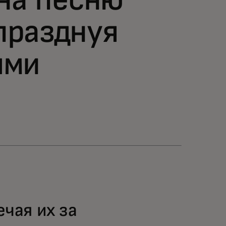
 на песню
празднуя
ыми
ечая их за