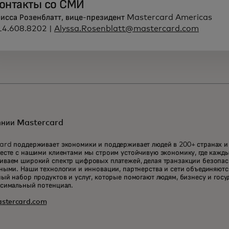
онтакты со СМИ
лисса Розенблатт, вице-президент Mastercard Americas
14.608.8202 |
Alyssa.Rosenblatt@mastercard.com
ании Mastercard
ard поддерживает экономики и поддерживает людей в 200+ странах и
есте с нашими клиентами мы строим устойчивую экономику, где кажд
иваем широкий спектр цифровых платежей, делая транзакции безопа
ными. Наши технологии и инновации, партнерства и сети объединяютс
ый набор продуктов и услуг, которые помогают людям, бизнесу и госу
ксимальный потенциал.
stercard.com