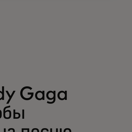
dy Gaga
обы