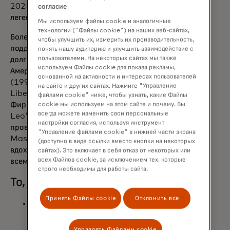
2025, которая отдавала дань уважения
согласие
легендарной футбольной форме.
Мы используем файлы cookie и аналогичные
технологии ("Файлы cookie") на наших веб-сайтах,
Более трёх десятилетий Mastercard
чтобы улучшить их, измерить их производительность,
поддерживает развитие футбола благодаря
понять нашу аудиторию и улучшить взаимодействие с
пользователями. На некоторых сайтах мы также
долгосрочным партнёрствам с Кубком
используем Файлы cookie для показа рекламы,
Америки (1992), Лигой чемпионов УЕФА
основанной на активности и интересах пользователей
(1994) и, совсем недавно, CONMEBOL
на сайте и других сайтах. Нажмите "Управление
Libertadores Femenina (2023).
файлами cookie" ниже, чтобы узнать, какие Файлы
Фирменные инициативы — от «Team of
cookie мы используем на этом сайте и почему. Вы
всегда можете изменить свои персональные
Leo's» и The Pledge Ball до совместных
настройки согласия, используя инструмент
проектов — подчеркивают стремление
"Управление файлами cookie" в нижней части экрана
Mastercard использовать силу футбола для
(доступно в виде ссылки вместо кнопки на некоторых
вдохновения болельщиков и сообществ по
сайтах). Это включает в себя отказ от некоторых или
всех Файлов cookie, за исключением тех, которые
всему миру.
строго необходимы для работы сайта.
То, что мы говорим
Принять Файлы cookie
Отклонить все
«Обмен майками всегда был вопросом
уважения и связи, которые выходят за
рамки игры», — сказал Лионель Месси.
Управлять Файлами cookie