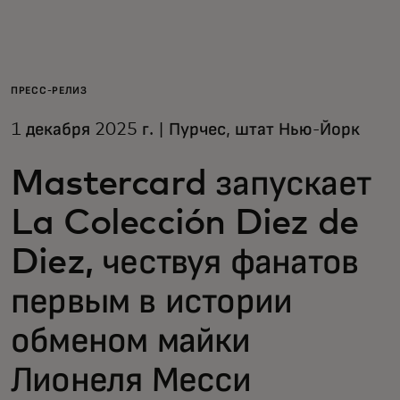
Для вас
Для бизнеса
ПРЕСС-РЕЛИЗ
1 декабря 2025 г. | Пурчес, штат Нью-Йорк
Для всего мира
Mastercard запускает
Для новаторов
La Colección Diez de
Diez, чествуя фанатов
Новости и тренды
первым в истории
обменом майки
Лионеля Месси