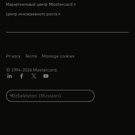
opens in a new tab
Маркетинговый центр Mastercard
opens in a new tab
Центр инклюзивного роста
Privacy
Terms
Manage cookies
© 1994-2026 Mastercard.
LinkedIn
Facebook
Twitter/X
Youtube
Select
a
country