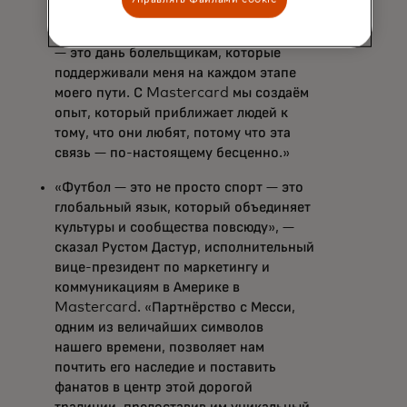
«Футбол дал мне так много на поле и
вне его, и La Colección Diez de Diez
— это дань болельщикам, которые
поддерживали меня на каждом этапе
моего пути. С Mastercard мы создаём
опыт, который приближает людей к
тому, что они любят, потому что эта
связь — по-настоящему бесценно.»
«Футбол — это не просто спорт — это
глобальный язык, который объединяет
культуры и сообщества повсюду», —
сказал Рустом Дастур, исполнительный
вице-президент по маркетингу и
коммуникациям в Америке в
Mastercard. «Партнёрство с Месси,
одним из величайших символов
нашего времени, позволяет нам
почтить его наследие и поставить
фанатов в центр этой дорогой