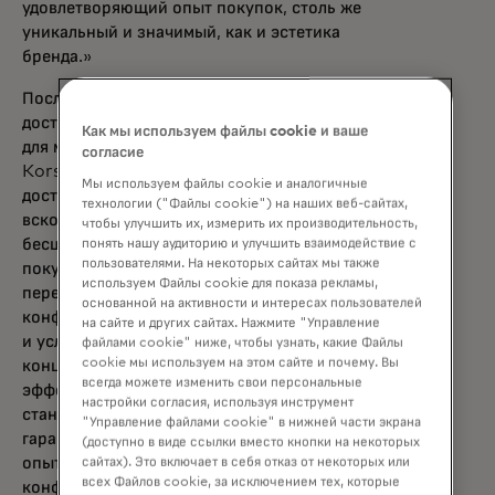
удовлетворяющий опыт покупок, столь же
уникальный и значимый, как и эстетика
бренда.»
После запуска в конце 2023 года ранний
доступ к Shopping Muse был расширен
Как мы используем файлы cookie и ваше
для модных ритейлеров, включая Michael
согласие
Kors. Shopping Muse теперь также
Мы используем файлы cookie и аналогичные
доступна для мебельных ритейлеров, что
технологии ("Файлы cookie") на наших веб-сайтах,
вскоре делает покупки более умными и
чтобы улучшить их, измерить их производительность,
бесшовными для расширяющегося круга
понять нашу аудиторию и улучшить взаимодействие с
пользователями. На некоторых сайтах мы также
покупателей. Mastercard внедряет
используем Файлы cookie для показа рекламы,
передовые в своем классе меры защиты
основанной на активности и интересах пользователей
конфиденциальности во все свои продукты
на сайте и других сайтах. Нажмите "Управление
и услуги, придерживаясь надёжной
файлами cookie" ниже, чтобы узнать, какие Файлы
cookie мы используем на этом сайте и почему. Вы
концепции Privacy by Design и применяя
всегда можете изменить свои персональные
эффективные и ответственные принципы и
настройки согласия, используя инструмент
стандарты ИИ. Эта приверженность
"Управление файлами cookie" в нижней части экрана
гарантирует, что Shopping Muse улучшает
(доступно в виде ссылки вместо кнопки на некоторых
опыт покупок с самым высоким уровнем
сайтах). Это включает в себя отказ от некоторых или
всех Файлов cookie, за исключением тех, которые
конфиденциальности и безопасности для