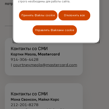
строго необходимы для работы сайта.
потребителей.
Принять Файлы cookie
Отклонить все
Управлять Файлами cookie
Контакты со СМИ
Кортни Меола, Mastercard
914-306-4428
|
courtney.meola@mastercard.com
Контакты со СМИ
Мона Свонсон, Майкл Корс
212-201-8278