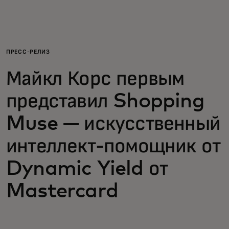
Для вас
Для бизнеса
ПРЕСС-РЕЛИЗ
Майкл Корс первым
Для всего мира
представил Shopping
Для новаторов
Muse — искусственный
интеллект-помощник от
Новости и тренды
Dynamic Yield от
Mastercard