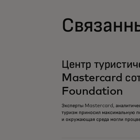
Связанны
opens in a new tab
Центр туристич
Mastercard сот
Foundation
Эксперты Mastercard, аналитичес
туризм приносил максимальную по
и окружающая среда могли процве