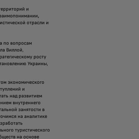
территорий и
взаимопонимании,
истической отрасли и
а по вопросам
ла Виллой,
ратегическому росту
становлению Украины,
том экономического
туплений и
ать над развитием
ением внутреннего
гальной занятости в
точимся на аналитике
азработать
ьного туристического
бществ на основе