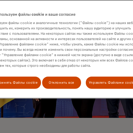
пользуем файлы cookie и ваше согласие
уем файлы cookie и аналогичные технологии ("Файлы cookie") на наших веб
шить их, измерить их производительность, понять нашу аудиторию и улучшить
твие с пользователями. На некоторых сайтах мы также используем Файлы coo
ламы, основанной на активности и интересах пользователей на сайте и других 
правление файлами cookie" ниже, чтобы узнать, какие Файлы cookie мы исп
 и почему. Вы всегда можете изменить свои персональные настройки согласия
 "Управление файлами cookie" в нижней части экрана (доступно в виде ссыл
некоторых сайтах). Это включает в себя отказ от некоторых или всех Файлов co
м тех, которые строго необходимы для работы сайта.
ринять Файлы cookie
Отклонить все
Управлять Файлами cook