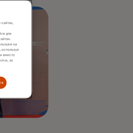
-сайтах,
kie для
сайтах.
ользуем на
, используя
ки вместо
okie, за
ie