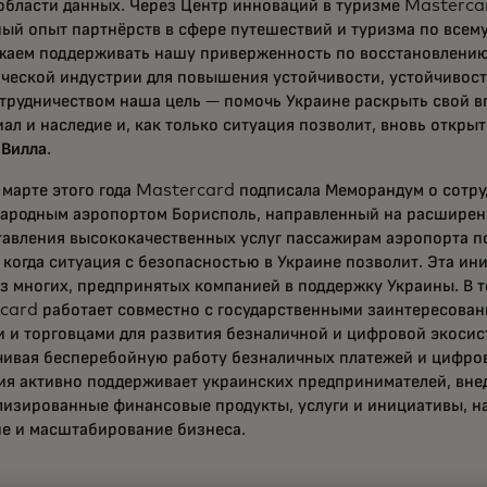
области данных. Через Центр инноваций в туризме Masterca
й опыт партнёрств в сфере путешествий и туризма по всему
жаем поддерживать нашу приверженность по восстановлению
ческой индустрии для повышения устойчивости, устойчивост
отрудничеством наша цель — помочь Украине раскрыть свой 
ал и наследие и, как только ситуация позволит, вновь откры
 Вилла
.
 марте этого года Mastercard подписала Меморандум о сотру
ародным аэропортом Борисполь, направленный на расширени
тавления высококачественных услуг пассажирам аэропорта п
 когда ситуация с безопасностью в Украине позволит. Эта ин
з многих, предпринятых компанией в поддержку Украины. В т
card работает совместно с государственными заинтересова
 и торговцами для развития безналичной и цифровой экосис
ивая бесперебойную работу безналичных платежей и цифровы
ия активно поддерживает украинских предпринимателей, вне
лизированные финансовые продукты, услуги и инициативы, н
ие и масштабирование бизнеса.