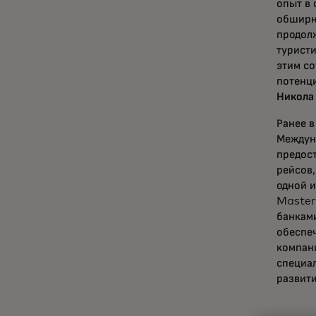
опыт в 
обширны
продол
туристи
этим с
потенци
Никола
Ранее в
Междун
предос
рейсов,
одной и
Master
банками
обеспеч
компан
специа
развит