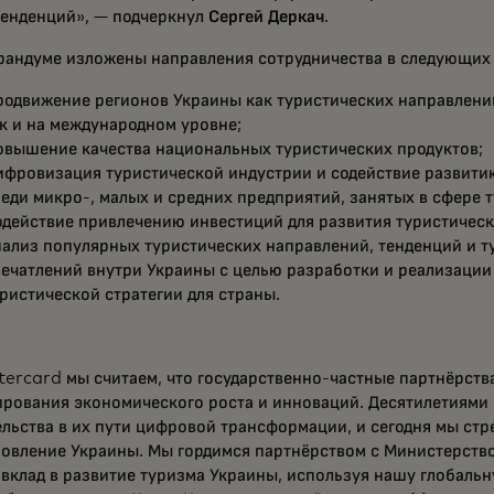
тенденций», — подчеркнул
Сергей Деркач
.
рандуме изложены направления сотрудничества в следующих 
одвижение регионов Украины как туристических направлений
к и на международном уровне;
овышение качества национальных туристических продуктов;
ифровизация туристической индустрии и содействие развити
еди микро-, малых и средних предприятий, занятых в сфере 
действие привлечению инвестиций для развития туристическ
ализ популярных туристических направлений, тенденций и т
печатлений внутри Украины с целью разработки и реализаци
ристической стратегии для страны.
ercard мы считаем, что государственно-частные партнёрств
ирования экономического роста и инноваций. Десятилетиями
льства в их пути цифровой трансформации, и сегодня мы ст
новление Украины. Мы гордимся партнёрством с Министерств
вклад в развитие туризма Украины, используя нашу глобальн