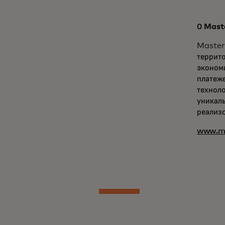
О Mast
Master
террито
эконом
платеж
техноло
уникаль
реализ
www.ma