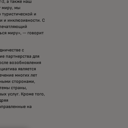
rd, а также наш
 миру, мы
 туристической и
и и инклюзивности. С
впечатляющий
ться миру», — говорит
дничестве с
е партнерства для
осле возобновления
ициатива является
ечение многих лет
нными сторонами,
темы страны,
х услуг. Кроме того,
дряя
аправленные на