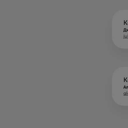
К
Д
j
К
А
a