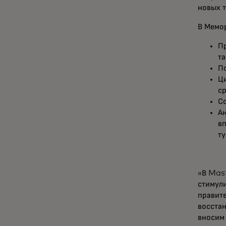
новых 
В Мемо
Пр
та
П
Ц
ср
Со
Ан
в
ту
«В Mast
стимул
правите
восста
вносим 