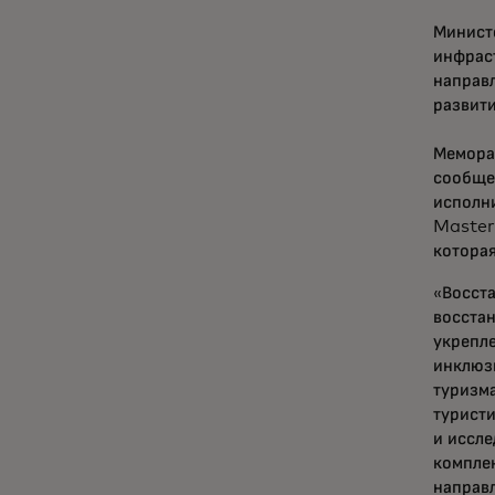
Минист
инфрас
направл
развити
Мемора
сообщес
исполни
Master
котора
«Восст
восстан
укрепле
инклюз
туризма
туристи
и иссле
компле
направл