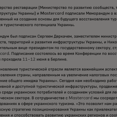
ерство реставрации [Министерство по развитию сообществ, 
труктуры Украины] и Mastercard подписали Меморандум о 
енный на создание основы для будущего восстановления тур
я туристического потенциала Украины.
ндум был подписан Сергеем Деркачем, заместителем министр
тв, территорий и развития инфраструктуры Украины, и Нико
тельным вице-президентом по государственному сектору, ст
card. Подписание состоялось во время Конференции по вос
я проходила 11–12 июня в Берлине.
ановление туристической отрасли является важнейшим аспек
овления страны, направленным на увеличение налоговых пос
ние общего имиджа Украины». Сегодня нам необходимо работ
ивной и доступной туристической инфраструктуры, продвиж
 среди украинских потребителей и созданием условий для ле
ческом секторе. В сотрудничестве с Mastercard мы сосредо
дованиях в сфере украинского туризма. «Это позволит нам р
ксную стратегию позиционирования Украины как привлекател
ения и способствовать развитию украинских регионов и соо