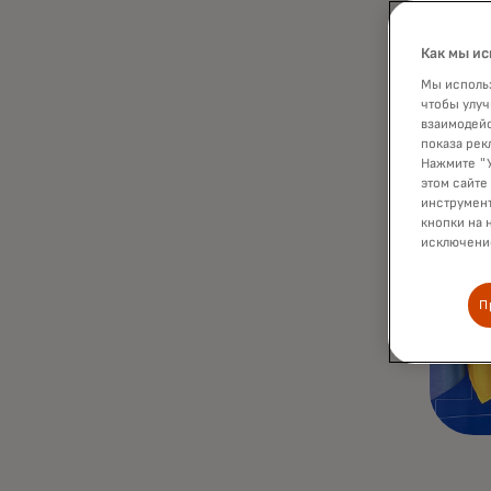
Как мы ис
Мы использ
чтобы улуч
взаимодейс
показа рек
Нажмите "У
этом сайте
инструмент
кнопки на 
исключение
П