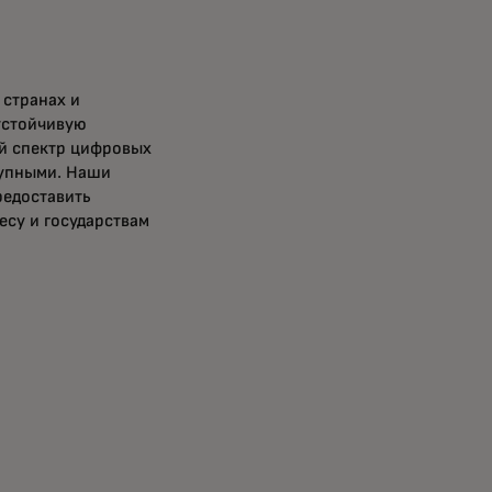
странах и
устойчивую
й спектр цифровых
тупными. Наши
редоставить
есу и государствам