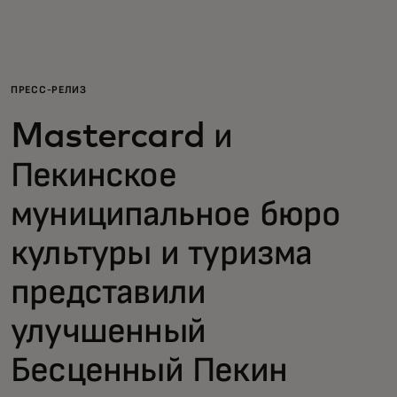
Для вас
Для бизнеса
ПРЕСС-РЕЛИЗ
Mastercard и
Для всего мира
Пекинское
Для новаторов
муниципальное бюро
культуры и туризма
Новости и тренды
представили
улучшенный
Бесценный Пекин