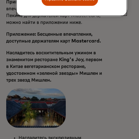
Примечание:
Список бесценных
впечатлений, которые теперь доступны в
Пекине для держателей карт Mastercard,
можно найти в приложении ниже.
Приложение: Бесценные впечатления,
доступные держателям карт Mastercard.
Насладитесь восхитительным ужином в
знаменитом ресторане King's Joy, первом
в Китае вегетарианском ресторане,
удостоенном «зеленой звезды» Мишлен и
трех звезд Мишлен.
Насладитесь эксклюзивным