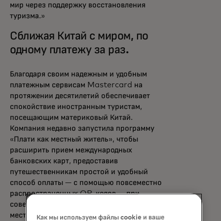
мир через поддержку восстановления
туризма.»
Сближая Китай с миром, по
одному платежу за раз.
Благодаря своим надежным и удобным
платежным сервисам Mastercard на
протяжении десятилетий обеспечивает
спокойствие иностранным туристам,
посещающим материковый Китай.
Компания недавно запустила программу
«Плати как местный житель», чтобы
расширить прием международных
банковских карт, предоставив
путешественникам простой и удобный
способ оплаты — с помощью повсеместно
распространенных QR-кодов — при
совершении покупок в десятках миллионов
местных магазинов.
Как мы используем файлы cookie и ваше