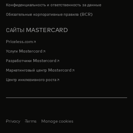
Конфиденциальность и ответственность за данные
Обязательные корпоративные правила (BCR)
САЙТЫ MASTERCARD
opens in a new tab
Priceless.com
opens in a new tab
Услуги Mastercard
opens in a new tab
Разработчики Mastercard
opens in a new tab
Маркетинговый центр Mastercard
opens in a new tab
Центр инклюзивного роста
Privacy
Terms
Manage cookies