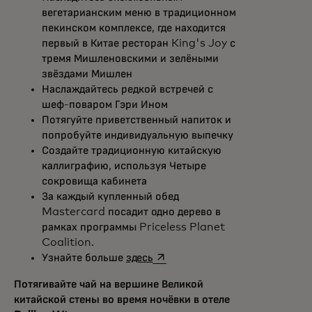
вегетарианским меню в традиционном
пекинском комплексе, где находится
первый в Китае ресторан King's Joy с
тремя Мишленовскими и зелёными
звёздами Мишлен
Наслаждайтесь редкой встречей с
шеф-поваром Гэри Ином
Потягуйте приветственный напиток и
попробуйте индивидуальную выпечку
Создайте традиционную китайскую
каллиграфию, используя Четыре
сокровища кабинета
За каждый купленный обед
Mastercard посадит одно дерево в
рамках программы Priceless Planet
Coalition.
opens in a new tab
Узнайте больше
здесь
Потягивайте чай на вершине Великой
китайской стены во время ночёвки в отеле