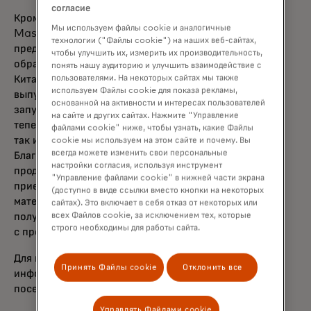
согласие
Кроме того, в мае 2024 года компания
Мы используем файлы cookie и аналогичные
Mastercard NetsUnion, совместное
технологии ("Файлы cookie") на наших веб-сайтах,
предприятие Mastercard и NUCC, начала
чтобы улучшить их, измерить их производительность,
обрабатывать платежи в материковом
понять нашу аудиторию и улучшить взаимодействие с
пользователями. На некоторых сайтах мы также
Китае с использованием карт Mastercard,
используем Файлы cookie для показа рекламы,
выпущенных китайскими банками, и
основанной на активности и интересах пользователей
запустила карты Mastercard, которые
на сайте и других сайтах. Нажмите "Управление
теперь принимаются как для внутренних,
файлами cookie" ниже, чтобы узнать, какие Файлы
так и для международных покупок.
cookie мы используем на этом сайте и почему. Вы
всегда можете изменить свои персональные
Благодаря запуску новых продуктов и
настройки согласия, используя инструмент
продолжающемуся расширению сети
"Управление файлами cookie" в нижней части экрана
приема платежей Mastercard в
(доступно в виде ссылки вместо кнопки на некоторых
материковом Китае, держатели карт вскоре
сайтах). Это включает в себя отказ от некоторых или
всех Файлов cookie, за исключением тех, которые
получат возможность лично познакомиться
строго необходимы для работы сайта.
с программой Priceless Beijing.
Для получения более подробной
Принять Файлы cookie
Отклонить все
информации о выставке Priceless Beijing
opens in a new tab
посетите сайт
priceless.com
.
Управлять Файлами cookie