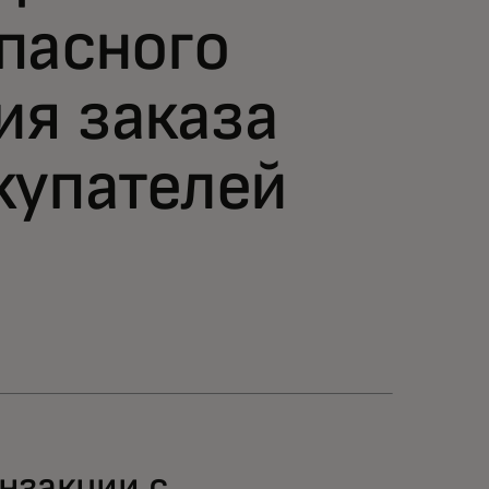
пасного
я заказа
купателей
нзакции с