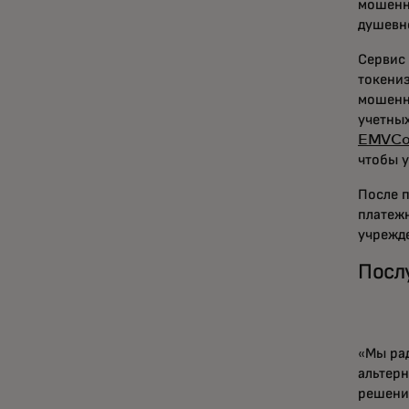
мошенни
душевн
Сервис
токениз
мошенн
учетны
EMVC
чтобы у
После 
платеж
учрежд
Посл
«Мы ра
альтер
решени