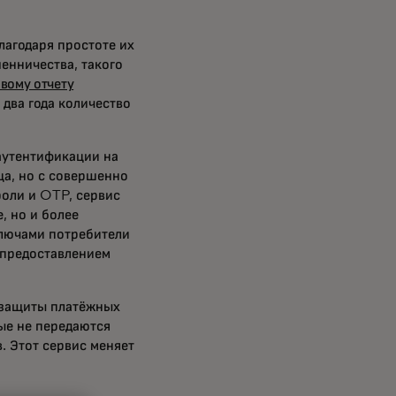
агодаря простоте их
енничества, такого
овому отчету
 два года количество
аутентификации на
ца, но с совершенно
оли и OTP, сервис
, но и более
лючами потребители
 предоставлением
защиты платёжных
ые не передаются
. Этот сервис меняет