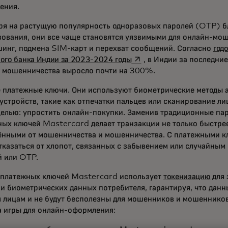
ления.
ря на растущую популярность одноразовых паролей (OTP) бл
ования, они все чаще становятся уязвимыми для онлайн-мош
шинг, подмена SIM-карт и перехват сообщений. Согласно
год
opens in a new tab
ого банка Индии за 2023-2024 годы
, в Индии за последние
в мошенничества выросло почти на 300%.
е платежные ключи. Они используют биометрические методы 
устройств, такие как отпечатки пальцев или сканирование ли
елью: упростить онлайн-покупки. Заменив традиционные пар
ых ключей Mastercard делает транзакции не только быстрее
нными от мошенничества и мошенничества. С платежными к
тказаться от хлопот, связанных с забывением или случайным
й или OTP.
 платежных ключей Mastercard использует
токенизацию
для 
и биометрических данных потребителя, гарантируя, что данн
 лицам и не будут бесполезны для мошенников и мошенников
а игры для онлайн-оформления: