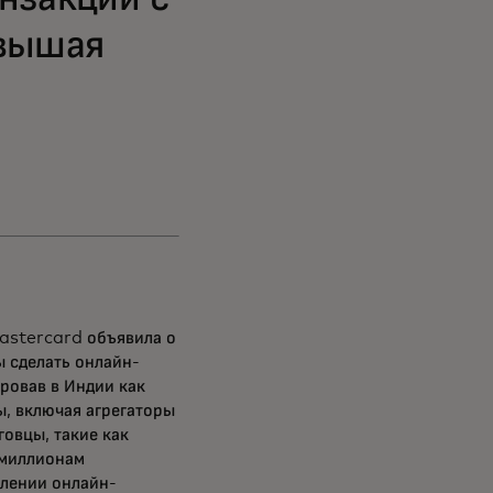
овышая
astercard объявила о
 сделать онлайн-
ровав в Индии как
, включая агрегаторы
tab
говцы, такие как
tab
т миллионам
млении онлайн-