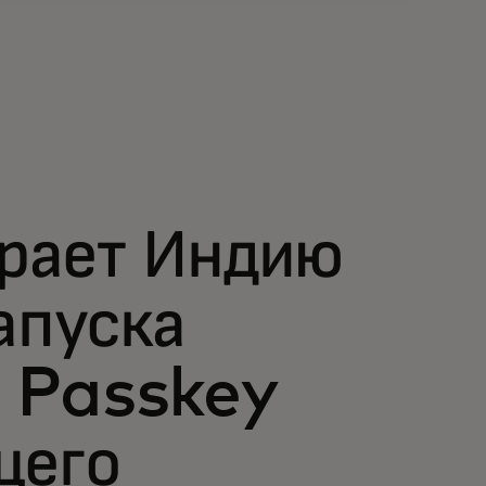
рает Индию
апуска
 Passkey
щего