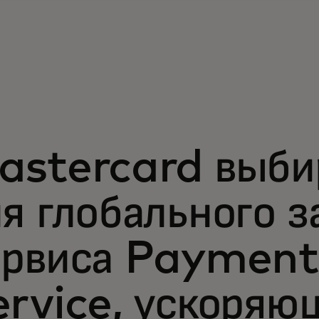
astercard выби
я глобального з
ервиса Payment
ervice, ускоряю