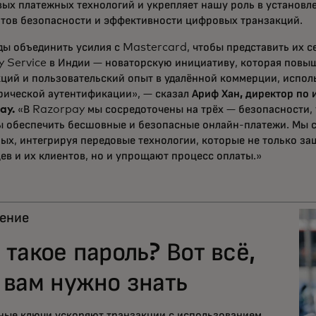
ых платежных технологий и укрепляет нашу роль в установл
ртов безопасности и эффективности цифровых транзакций.
ды объединить усилия с Mastercard, чтобы представить их 
y Service в Индии — новаторскую инициативу, которая повы
кций и пользовательский опыт в удалённой коммерции, испо
рической аутентификации», — сказал
Ариф Хан, директор по
ay.
«В Razorpay мы сосредоточены на трёх — безопасности,
ы обеспечить бесшовные и безопасные онлайн-платежи. Мы 
ных, интегрируя передовые технологии, которые не только 
ев и их клиентов, но и упрощают процесс оплаты.»
ение
 такое пароль? Вот всё,
 вам нужно знать
ные ключи ускоряют транзакции с использованием