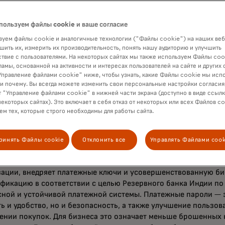
окупатели выбирают свою карту Mastercard при оформлении
стя или выбирают карту, уже надежно сохраненную в учетно
ля подтверждения оплаты пользователи могут использовать 
пользуем файлы cookie и ваше согласие
ометрической аутентификации на своём устройстве — будь то
уем файлы cookie и аналогичные технологии ("Файлы cookie") на наших веб
ан лица или PIN-код.
шить их, измерить их производительность, понять нашу аудиторию и улучшить
осле успешной аутентификации оплата происходит мгновенн
твие с пользователями. На некоторых сайтах мы также используем Файлы coo
ламы, основанной на активности и интересах пользователей на сайте и других 
правление файлами cookie" ниже, чтобы узнать, какие Файлы cookie мы исп
яя сервис платежных ключей Mastercard в Индии, мы продв
 и почему. Вы всегда можете изменить свои персональные настройки согласия
оплату и реализуем наше видение экономики токенов», — ск
 "Управление файлами cookie" в нижней части экрана (доступно в виде ссыл
ор по продуктам Mastercard. «Благодаря инновационным тех
некоторых сайтах). Это включает в себя отказ от некоторых или всех Файлов co
ющим безопасность и удобство, мы создаём более прозрач
м тех, которые строго необходимы для работы сайта.
ему для всех. Продолжая быть лидерами в области цифровых
енность достижению токенизированного будущего стала силь
ринять Файлы cookie
Отклонить все
Управлять Файлами cook
 с ее быстро развивающейся платежной экосистемой и пере
зации, внедряет платежные ключи и усовершенствованную б
фикацию в соответствии с целью Резервного банка Индии по
ной и устойчивой платежной системы. Платежные пароли — э
ь и удобство, но и безопасность, а также улучшение пользов
ении покупок. Для бизнеса это означает меньше брошенных