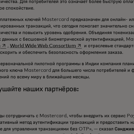
чества. Для потребителей это означает более быструю опла
ое спокойствие.
 платежных ключей Mastercard предназначен для онлайн- ил
ированных транзакций, что сегодня помогает значительно с
ичества и повысить уровень одобрения. Объединяя токениз
х данных с бесшовной биометрической аутентификацией, Ma
opens in a new tab
opens in a new tab
o
,
World Wide Web Consortium
и отраслевые стандар
скорить и обеспечить безопасность оформления заказа.
первоначальной пилотной программы в Индии компания плани
ного ключа Mastercard для большего числа потребителей и 
ений по всему миру в ближайшие месяцы.
ушайте наших партнёров:
ды сотрудничать с Mastercard, чтобы внедрить их сервис P
нативный метод аутентификации транзакций и предоставить 
е для управления транзакциями без OTP», — сказал
Санджив 