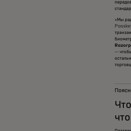
передов
станда
«Мы ра
Passke
транза
биомет
Razorp
— чтоб
осталь
торговц
Поясн
Что
что
Платеж