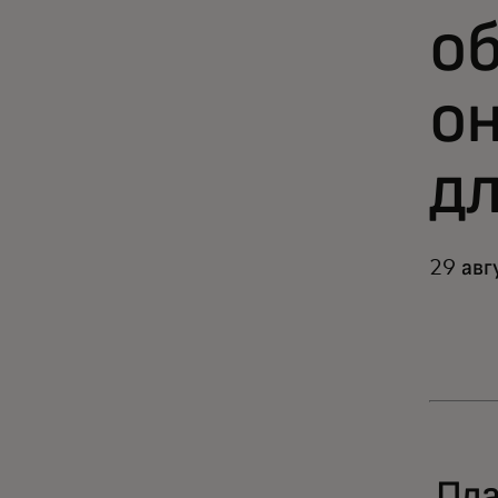
о
о
дл
29 авг
Пла