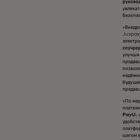
руковод
увлека
безопа
«Внедре
Juspay
электр
соучре
улучшит
продавц
позволя
надёжн
будущее
продав
«По ме
платежн
PayU.
удобств
платфо
шагом в