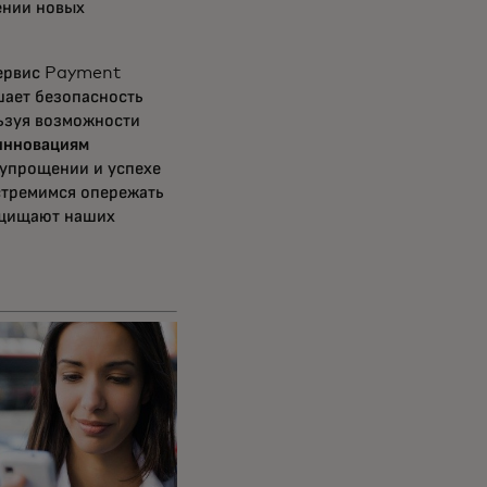
ении новых
сервис Payment
шает безопасность
льзуя возможности
 инновациям
 упрощении и успехе
стремимся опережать
защищают наших