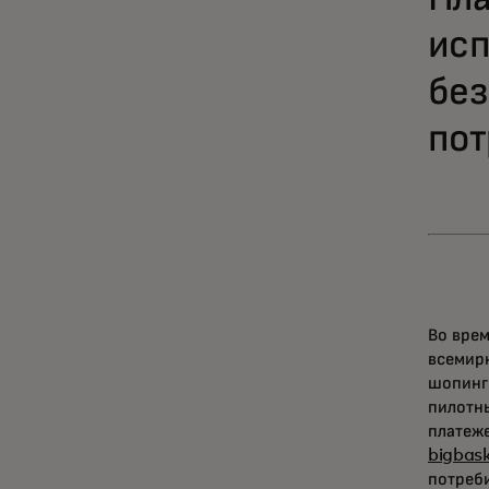
исп
без
пот
Во вре
всемирн
шопинг 
пилотны
платеже
bigbas
потреб