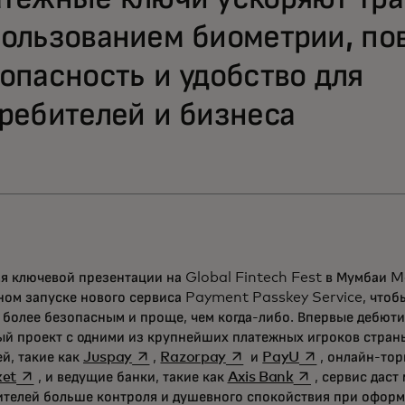
ользованием биометрии, п
опасность и удобство для
ребителей и бизнеса
мя ключевой презентации на Global Fintech Fest в Мумбаи M
ом запуске нового сервиса Payment Passkey Service, чтобы
более безопасным и проще, чем когда-либо. Впервые дебюти
й проект с одними из крупнейших платежных игроков страны
opens in a new tab
opens in a new tab
opens in a new 
й, такие как
Juspay
,
Razorpay
и
PayU
, онлайн-тор
opens in a new tab
opens in a new 
ket
, и ведущие банки, такие как
Axis Bank
, сервис дас
ителей больше контроля и душевного спокойствия при офор