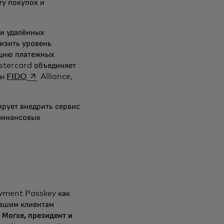
ту покупок и
и удалённых
низить уровень
ацию платежных
stercard объединяет
opens in a new tab
ты
FIDO
Alliance,
рует внедрить сервис
финансовых
ayment Passkey как
нашим клиентам
Могхе, президент и