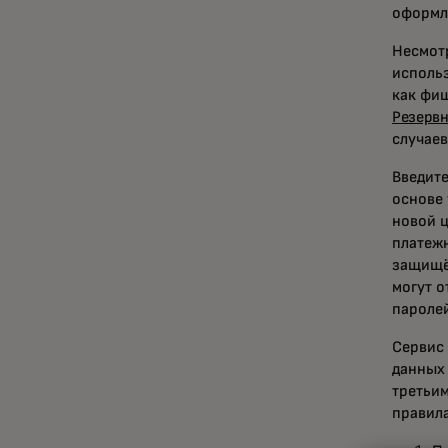
оформ
Несмот
использ
как фи
Резервн
случае
Введит
основе 
новой ц
платежн
защищё
могут о
пароле
Сервис
данных 
третьим
правил