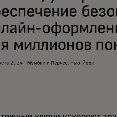
беспечение безо
нлайн-оформлени
я миллионов по
уста 2024 | Мумбаи и Пёрчес, Нью-Йорк
тежные ключи ускоряют тра