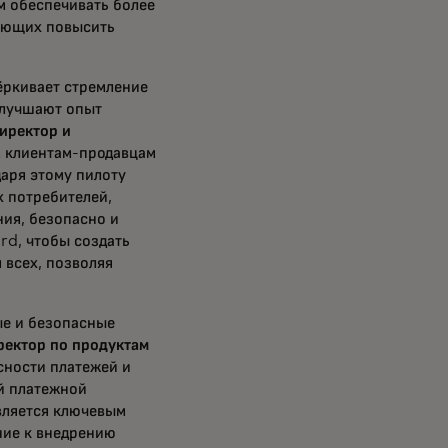
м обеспечивать более
лающих повысить
ёркивает стремление
улучшают опыт
иректор и
м клиентам-продавцам
аря этому пилоту
 потребителей,
ния, безопасно и
rd, чтобы создать
 всех, позволяя
ые и безопасные
ректор по продуктам
сности платежей и
ой платежной
вляется ключевым
ние к внедрению