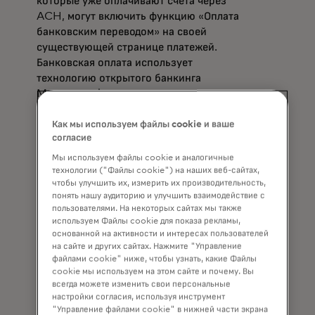
которые уже оплачивают счета через
ACH, могут включить функцию «Оплата
банковским переводом» на своей
существующей странице платежей.
Банковская оплата использует
технологию открытого банкинга
Mastercard, включая инструменты
интеллектуального принятия решений
по платежам, которые анализируют
Как мы используем файлы cookie и ваше
согласие
оптимальное время для инициирования
платежей на основе истории
Мы используем файлы cookie и аналогичные
транзакций плательщика и моделей
технологии ("Файлы cookie") на наших веб-сайтах,
чтобы улучшить их, измерить их производительность,
риска. Это защищает как потребителей,
понять нашу аудиторию и улучшить взаимодействие с
так и продавцов, обеспечивая
пользователями. На некоторых сайтах мы также
своевременное осуществление
используем Файлы cookie для показа рекламы,
платежей и снижая риски возврата
основанной на активности и интересах пользователей
на сайте и других сайтах. Нажмите "Управление
товаров из-за недостаточного баланса.
файлами cookie" ниже, чтобы узнать, какие Файлы
К преимуществам также относится
cookie мы используем на этом сайте и почему. Вы
безопасное получение банковских
всегда можете изменить свои персональные
данных с согласия клиента, что может
настройки согласия, используя инструмент
снизить вероятность
"Управление файлами cookie" в нижней части экрана