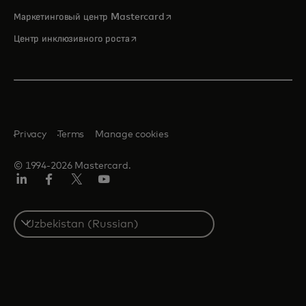
opens in a new tab
Маркетинговый центр Mastercard
opens in a new tab
Центр инклюзивного роста
Privacy
Terms
Manage cookies
© 1994-2026 Mastercard.
LinkedIn
Facebook
Twitter/X
Youtube
Select
a
country