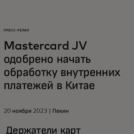
Для вас
Для бизнеса
ПРЕСС-РЕЛИЗ
Mastercard JV
Для всего мира
одобрено начать
Для новаторов
обработку внутренних
платежей в Китае
Новости и тренды
20 ноября 2023 | Пекин
Держатели карт