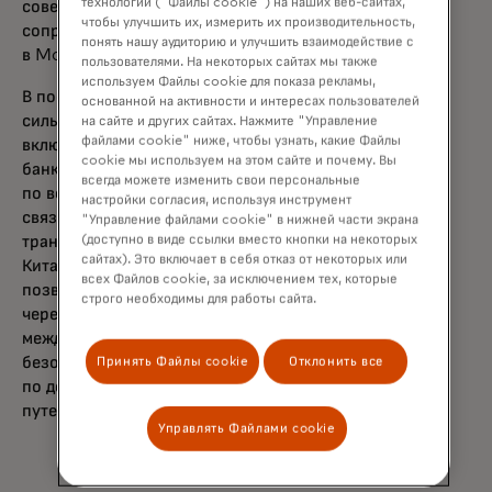
технологии ("Файлы cookie") на наших веб-сайтах,
совета директоров Mastercard NUCC и
чтобы улучшить их, измерить их производительность,
сопредседатель по международным рынкам
понять нашу аудиторию и улучшить взаимодействие с
в Mastercard.
пользователями. На некоторых сайтах мы также
используем Файлы cookie для показа рекламы,
В последние годы Mastercard создала
основанной на активности и интересах пользователей
сильный трансграничный портфель в Китае,
на сайте и других сайтах. Нажмите "Управление
файлами cookie" ниже, чтобы узнать, какие Файлы
включающий десятки миллионов
cookie мы используем на этом сайте и почему. Вы
банковских карт и миллионы точек приема
всегда можете изменить свои персональные
по всей стране, способствуя укреплению
настройки согласия, используя инструмент
связи с мировой экономикой и стимулируя
"Управление файлами cookie" в нижней части экрана
(доступно в виде ссылки вместо кнопки на некоторых
трансграничную и входящую торговлю в
сайтах). Это включает в себя отказ от некоторых или
Китае. Ранее в этом году Mastercard
всех Файлов cookie, за исключением тех, которые
позволила принимать входящие карты
строго необходимы для работы сайта.
через кошельки Alipay и Tencent, чтобы
международные держатели карт могли
безопасно и удобно платить, как местные,
Принять Файлы cookie
Отклонить все
по десяткам миллионов QR-точек при
путешествиях по Китаю.
Управлять Файлами cookie