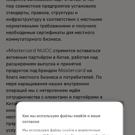
пор совместное предприятие установило
стандарты, правила, структуры и
инфраструктуру в соответствии с местными
нормативными требованиями и получило
необходимые сертификаты для местного
коммутаторного бизнеса.
«Mastercard NUCC стремится оставаться
активным партнёром в Китае, работая над
расширением выпуска и принятия
продуктов под брендом Mastercard на
благо местного бизнеса и потребителей. По
мере наращивания наших внутренних
операций мы с нетерпением ждём
сотрудничества с клиентами и партнёрами в
Китае, чтобы использовать технологии и
инновации так, чтобы дать возможности
Как мы используем файлы cookie и ваше
местному бизнесу и ежедневно
согласие
предоставлять людям лучшие платёжные
услуги», — сказал Лин Хай, председатель
Мы используем файлы cookie и аналогичные