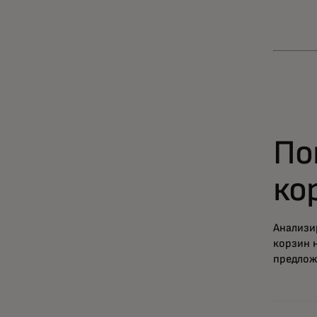
По
ко
Анализи
корзин 
предлож