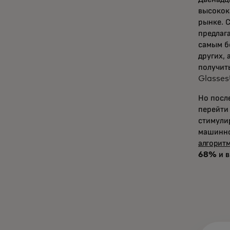
высокок
рынке. 
предлаг
самым б
других,
получит
Glasses
Но посл
перейти
стимули
машинно
алгоритм
68% и в