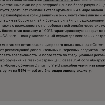
ачественные очки по рецептурной цене по более разумной це
Спустя десять лет компания стала крупнейшим в мире онлайн
ая
разнообразные солнцезащитные очки
,
контактные
линзы и м
ольшим выбором стилей и брендов онлайн, с предложениями 
 а также с возможностью попробовать всё онлайн через вирту
ь бесплатную доставку и 100% гарантированную возврат ден
USA.com — ваш универсальный сервис для всех ваших потре
е многих лет оптимизации цифрового опыта команда eComme
 от рекомендаций дополнительных интересных продуктов к те
ровать вовлечённость. И после теста по традиционным реком
го обучения на главной странице GlassesUSA.com обнаруж
 глубокого обучения
Dynamic Yield способен
увеличить коли
ыручку на 88% — всё это благодаря одному виджету
.