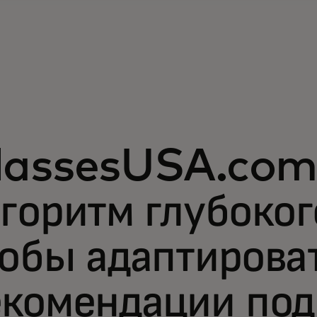
lassesUSA.com 
горитм глубоког
обы адаптирова
екомендации под