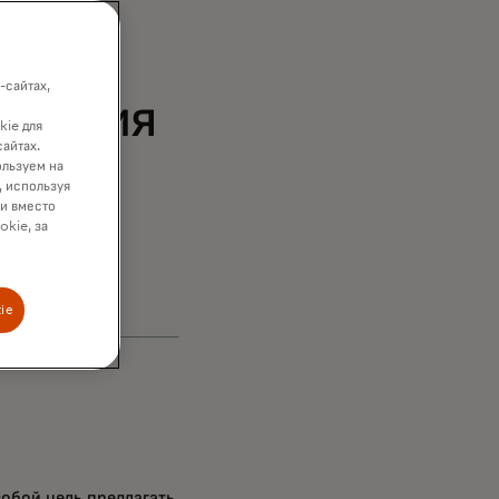
вня
ощью
-сайтах,
убления
kie для
сайтах.
 и
ользуем на
, используя
ки вместо
okie, за
ie
обой цель предлагать