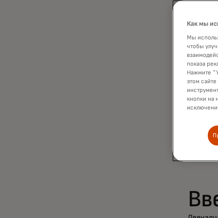
До
пе
Как мы ис
Мы использ
Dy
чтобы улуч
взаимодейс
показа рек
от
Нажмите "У
этом сайте
инструмент
ув
кнопки на 
исключение
П
Вв
Двенадц