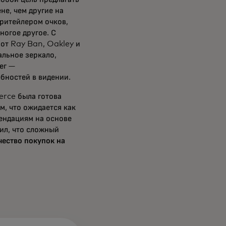
не, чем другие на
-ритейлером очков,
ногое другое. С
от Ray Ban, Oakley и
альное зеркало,
ег —
бностей в видении.
rce была готова
м, что ожидается как
ендациям на основе
ил, что сложный
чество покупок на