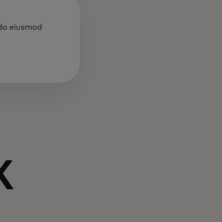
 do eiusmod
к