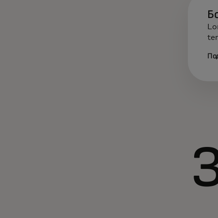
Б
Lo
te
По