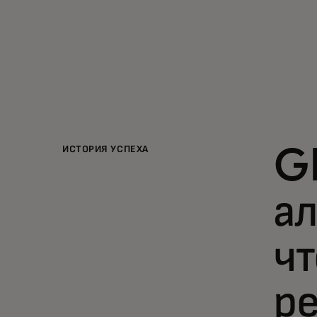
ИСТОРИЯ УСПЕХА
G
ал
чт
р