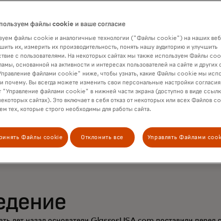
стижение нового уро
рсонализации с пом
пользуем файлы cookie и ваше согласие
уем файлы cookie и аналогичные технологии ("Файлы cookie") на наших веб
namic Yield для угл
шить их, измерить их производительность, понять нашу аудиторию и улучшить
твие с пользователями. На некоторых сайтах мы также используем Файлы coo
ламы, основанной на активности и интересах пользователей на сайте и других 
ношений с клиентами
правление файлами cookie" ниже, чтобы узнать, какие Файлы cookie мы исп
 и почему. Вы всегда можете изменить свои персональные настройки согласия
 "Управление файлами cookie" в нижней части экрана (доступно в виде ссыл
еличения продаж
некоторых сайтах). Это включает в себя отказ от некоторых или всех Файлов co
м тех, которые строго необходимы для работы сайта.
ринять Файлы cookie
Отклонить все
Управлять Файлами cook
едение
ать лет назад основатели
GlassesUSA.com
поставили перед с