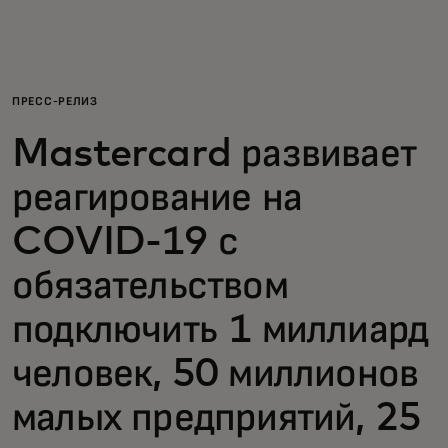
Для вас
Для бизнеса
ПРЕСС-РЕЛИЗ
Mastercard развивает
Для всего мира
реагирование на
Для новаторов
COVID-19 с
обязательством
Новости и тренды
подключить 1 миллиард
человек, 50 миллионов
малых предприятий, 25