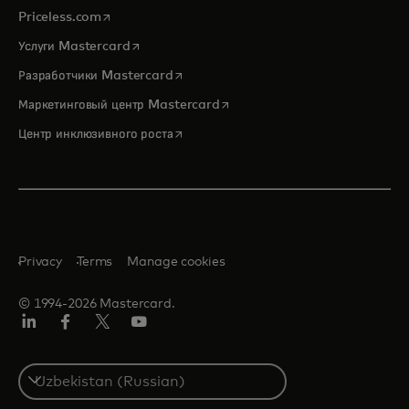
opens in a new tab
Priceless.com
opens in a new tab
Услуги Mastercard
opens in a new tab
Разработчики Mastercard
opens in a new tab
Маркетинговый центр Mastercard
opens in a new tab
Центр инклюзивного роста
Privacy
Terms
Manage cookies
© 1994-2026 Mastercard.
LinkedIn
Facebook
Twitter/X
Youtube
Select
a
country