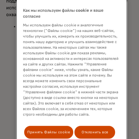
поддержке инклюзивного восстановления,
используя технологии, возможности и
Как мы используем файлы cookie и ваше
охват компании. В эту работу входят:
согласие
Мы используем файлы cookie и аналогичные
В первые недели глобального кризиса
технологии ("Файлы cookie") на наших веб-сайтах,
в области здравоохранения
чтобы улучшить их, измерить их производительность,
Mastercard выделила до 25
понять нашу аудиторию и улучшить взаимодействие с
миллионов долларов в качестве
пользователями. На некоторых сайтах мы также
используем Файлы cookie для показа рекламы,
начального финансирования для
основанной на активности и интересах пользователей
создания
Акселератора разработки
на сайте и других сайтах. Нажмите "Управление
терапевтических средств против
файлами cookie" ниже, чтобы узнать, какие Файлы
opens in a new tab
COVID-19
в партнерстве с
cookie мы используем на этом сайте и почему. Вы
Фондом Билла и Мелинды Гейтс,
всегда можете изменить свои персональные
настройки согласия, используя инструмент
Wellcome, Инициативой Чана-
"Управление файлами cookie" в нижней части экрана
Цукерберга, правительством
(доступно в виде ссылки вместо кнопки на некоторых
Великобритании и другими
сайтах). Это включает в себя отказ от некоторых или
организациями, чтобы ускорить
всех Файлов cookie, за исключением тех, которые
строго необходимы для работы сайта.
реагирование на эпидемию COVID-
19 путем открытия, разработки и
масштабирования методов лечения
Принять Файлы cookie
Отклонить все
для внедрения по всему миру.