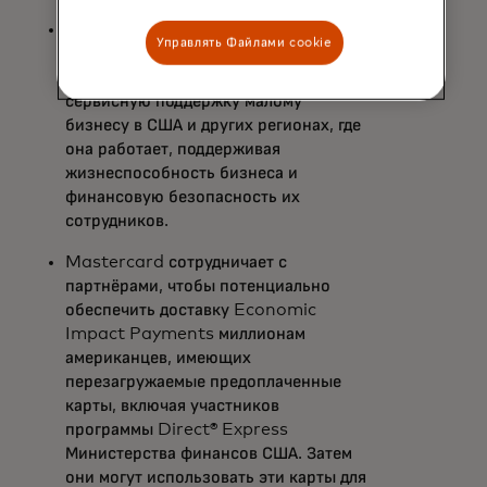
Mastercard выделила 250 миллионов
Управлять Файлами cookie
долларов на финансовую,
технологическую, продуктовую и
сервисную поддержку малому
бизнесу в США и других регионах, где
она работает, поддерживая
жизнеспособность бизнеса и
финансовую безопасность их
сотрудников.
Mastercard сотрудничает с
партнёрами, чтобы потенциально
обеспечить доставку Economic
Impact Payments миллионам
американцев, имеющих
перезагружаемые предоплаченные
карты, включая участников
программы Direct® Express
Министерства финансов США. Затем
они могут использовать эти карты для