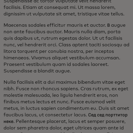
Suspendisse ac tortor vulputate velit hendrerit
facilisis. Etiam at consequat mi. Ut massa lorem,
dignissim ut vulputate sit amet, tristique vitae tellus.
Maecenas sodales efficitur mauris et auctor. В augue
non ante faucibus auctor. Mauris nulla diam, porta
quis dapibus ut, rutrum egestas dolor. Ut ut facilisis
nunc, vel hendrerit orci. Class aptent taciti sociosqu ad
litora torquent per conubia nostra, per inceptos
himenaeos. Vivamus aliquet vestibulum accumsan.
Praesent vestibulum quam id sodales laoreet.
Suspendisse a blandit augue.
Nulla facilisis elit a dui maximus bibendum vitae eget
nibh. Fusce non rhoncus sapiens. Cras rutrum, ex eget
molestie malesuada, leo ligula hendrerit eros, non
finibus metus lectus et nunc. Fusce euismod velit
metus, in luctus sapien condimentum eu. Duis sit amet
faucibus lacus, ut consectetur lacus. Сед сед порттитор
неке. Pellentesque placerat, lacus et semper posuere,
dolor sem pharetra dolor, eget ultrices quam ante id