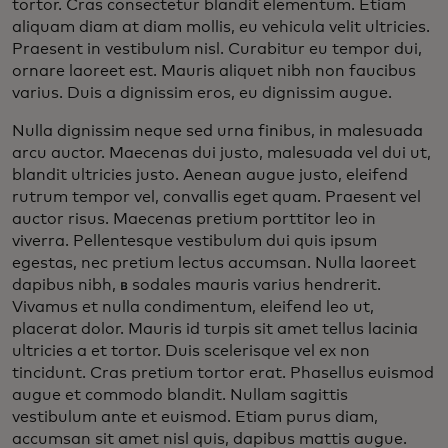
tortor. Cras consectetur blandit elementum. Etiam
aliquam diam at diam mollis, eu vehicula velit ultricies.
Praesent in vestibulum nisl. Curabitur eu tempor dui,
ornare laoreet est. Mauris aliquet nibh non faucibus
varius. Duis a dignissim eros, eu dignissim augue.
Nulla dignissim neque sed urna finibus, in malesuada
arcu auctor. Maecenas dui justo, malesuada vel dui ut,
blandit ultricies justo. Aenean augue justo, eleifend
rutrum tempor vel, convallis eget quam. Praesent vel
auctor risus. Maecenas pretium porttitor leo in
viverra. Pellentesque vestibulum dui quis ipsum
egestas, nec pretium lectus accumsan. Nulla laoreet
dapibus nibh, в sodales mauris varius hendrerit.
Vivamus et nulla condimentum, eleifend leo ut,
placerat dolor. Mauris id turpis sit amet tellus lacinia
ultricies a et tortor. Duis scelerisque vel ex non
tincidunt. Cras pretium tortor erat. Phasellus euismod
augue et commodo blandit. Nullam sagittis
vestibulum ante et euismod. Etiam purus diam,
accumsan sit amet nisl quis, dapibus mattis augue.