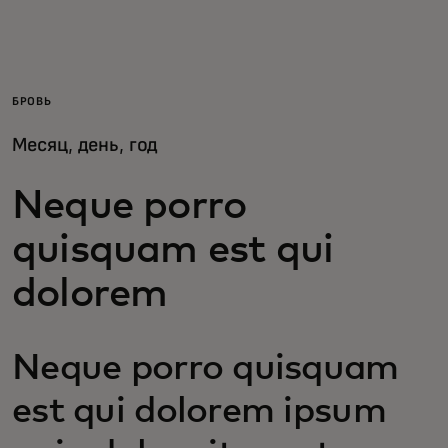
Для вас
Для бизнеса
БРОВЬ
Месяц, день, год
Для всего мира
Neque porro
Для новаторов
quisquam est qui
dolorem
Новости и тренды
Neque porro quisquam
est qui dolorem ipsum