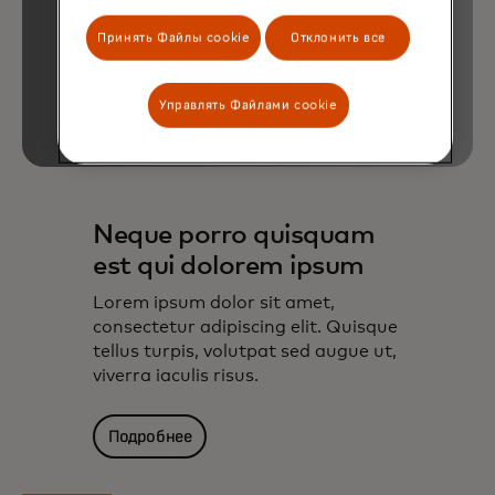
Принять Файлы cookie
Отклонить все
Управлять Файлами cookie
Neque porro quisquam
est qui dolorem ipsum
Lorem ipsum dolor sit amet,
consectetur adipiscing elit. Quisque
tellus turpis, volutpat sed augue ut,
viverra iaculis risus.
Подробнее