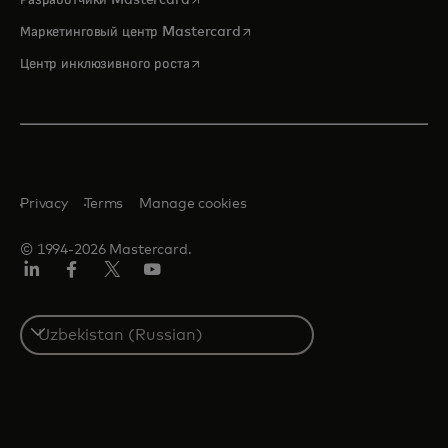
opens in a new tab
Маркетинговый центр Mastercard
opens in a new tab
Центр инклюзивного роста
Privacy
Terms
Manage cookies
© 1994-2026 Mastercard.
LinkedIn
Facebook
Twitter/X
Youtube
Select
a
country