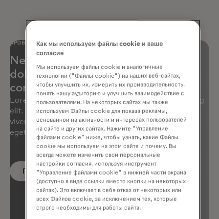
БРОВЬ
Как мы используем файлы cookie и ваше
согласие
Neque porro quisquam est qui
Мы используем файлы cookie и аналогичные
dolorem ipsum quia dolor sit amet,
технологии ("Файлы cookie") на наших веб-сайтах,
чтобы улучшить их, измерить их производительность,
consectetur, adipisci velit
понять нашу аудиторию и улучшить взаимодействие с
Lorem ipsum dolor sit amet, consectetur adipiscing
пользователями. На некоторых сайтах мы также
elit. Quisque tellus turpis, volutpat sed augue ut,
используем Файлы cookie для показа рекламы,
основанной на активности и интересах пользователей
viverra iaculis risus. Nullam sit amet luctus ligula,
на сайте и других сайтах. Нажмите "Управление
eget ornare massa.
файлами cookie" ниже, чтобы узнать, какие Файлы
cookie мы используем на этом сайте и почему. Вы
всегда можете изменить свои персональные
настройки согласия, используя инструмент
Подробнее
"Управление файлами cookie" в нижней части экрана
(доступно в виде ссылки вместо кнопки на некоторых
сайтах). Это включает в себя отказ от некоторых или
всех Файлов cookie, за исключением тех, которые
строго необходимы для работы сайта.