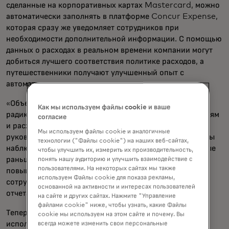
сделанные на корпоративных картах Mastercard, можно
автоматически заполнять в платформе Concur Expense,
которая сразу же уведомляет сотрудников при
необходимости дополнительной информации. С помощью
данных о расходах в реальном времени компании могут
добиться лучшего соответствия политике расходов, а
путешественники получают улучшенный опыт с
автоматизированным созданием расходов.
«Объединение программного обеспечения с оплатой
Как мы используем файлы cookie и ваше
радикально меняет отношение компаний к путешествиям
согласие
и расходам», — говорит Чад Уоллес, глобальный
Мы используем файлы cookie и аналогичные
руководитель коммерческих решений Mastercard. «Мы
технологии ("Файлы cookie") на наших веб-сайтах,
наблюдаем слияние платформ — когда системы, которые
чтобы улучшить их, измерить их производительность,
раньше не общались друг с другом, объединяются для
понять нашу аудиторию и улучшить взаимодействие с
пользователями. На некоторых сайтах мы также
повышения эффективности. Влияние меняет опыт
используем Файлы cookie для показа рекламы,
сотрудников — для тех, кто находится по обе стороны
основанной на активности и интересах пользователей
отчета о расходах.»
на сайте и других сайтах. Нажмите "Управление
файлами cookie" ниже, чтобы узнать, какие Файлы
Теперь деловые путешественники могут просто
cookie мы используем на этом сайте и почему. Вы
использовать карту или нажать на оплату, а покупки,
всегда можете изменить свои персональные