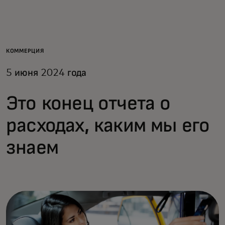
Для вас
Для бизнеса
КОММЕРЦИЯ
5 июня 2024 года
Для всего мира
Это конец отчета о
Для новаторов
расходах, каким мы его
знаем
Новости и тренды