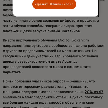
осведомлённость о преимуществах цифровизации для
Управлять Файлами cookie
почти 300 000 микро- и малых предприятий и обучил
более 70 000 малых предприятий в 13 штатах Индии,
часто начиная с основ создания цифрового профиля, а
затем обучая способам генерации лидов, принятия
платежей и даже запуска онлайн-магазинов.
Вместо виртуального обучения Digital Saksham
направляет инструкторов в сообщества, где они работают
с группами предпринимателей на местных языках. На
сегодняшний день участники варьировались от ткачей
шелка в северо-восточном штате Ассам до
производителей кокосового масла в южном штате
Карнатака.
Почти половина участников опроса — женщины, что
является интересным результатом, учитывая, что
женщины-предприниматели составляют лишь
20% из 63
миллионов малых предприятий страны
. Однако, поскольку
все больше женщин ищут способы обеспечить свои
семьи и обрести финансовую независимость, они