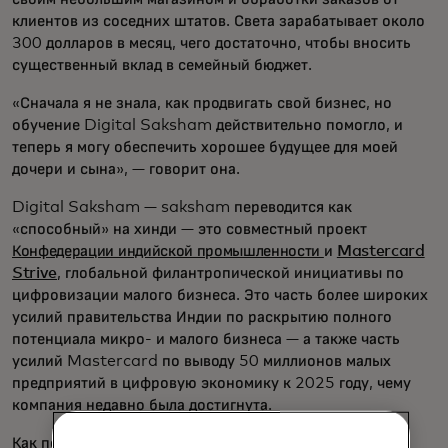
клиентов из соседних штатов. Света зарабатывает около
300 долларов в месяц, чего достаточно, чтобы вносить
существенный вклад в семейный бюджет.
«Сначала я не знала, как продвигать свой бизнес, но
обучение Digital Saksham действительно помогло, и
теперь я могу обеспечить хорошее будущее для моей
дочери и сына», — говорит она.
Digital Saksham — saksham переводится как
«способный» на хинди — это совместный проект
Конфедерации индийской промышленности
и
Mastercard
Strive
, глобальной филантропической инициативы по
цифровизации малого бизнеса. Это часть более широких
усилий правительства Индии по раскрытию полного
потенциала микро- и малого бизнеса — а также часть
усилий Mastercard по выводу 50 миллионов малых
предприятий в цифровую экономику к 2025 году, чему
компания недавно была достигнута.
Как показал опыт Светы, доступ к цифровым