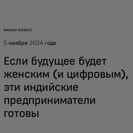
Для вас
Для бизнеса
МАЛЫЙ БИЗНЕС
5 ноября 2024 года
Для всего мира
Если будущее будет
Для новаторов
женским (и цифровым),
эти индийские
Новости и тренды
предприниматели
готовы