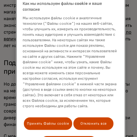
Как мы используем файлы cookie и ваше
инструментам может помочь этим небольшим семейным
согласие
магазинам расшириться, привлечь новых клиентов и
нанять больше сотрудников. Ожидается, что активизация
Мы используем файлы cookie и аналогичные
технологии ("Файлы cookie") на наших веб-сайтах,
экономической деятельности поможет Индии продолжить
чтобы улучшить их, измерить их производительность,
стремительный рост и в течение трех лет стать
третьей по
понять нашу аудиторию и улучшить взаимодействие с
величине экономикой мира
— после того, как всего десять
пользователями. На некоторых сайтах мы также
лет назад она занимала 10-е место.
используем Файлы cookie для показа рекламы,
основанной на активности и интересах пользователей
на сайте и других сайтах. Нажмите "Управление
Поддержка предприятий,
файлами cookie" ниже, чтобы узнать, какие Файлы
cookie мы используем на этом сайте и почему. Вы
принадлежащих женщинам.
всегда можете изменить свои персональные
настройки согласия, используя инструмент
Но достижение этих высоких целей начинается с работы
"Управление файлами cookie" в нижней части экрана
(доступно в виде ссылки вместо кнопки на некоторых
на местах. Программа Digital Saksham, запущенная во
сайтах). Это включает в себя отказ от некоторых или
время пандемии, обучает участников цифровой
всех Файлов cookie, за исключением тех, которые
грамотности, чтобы помочь им интегрироваться в
строго необходимы для работы сайта.
современную экономику, получить доступ к кредитам,
диверсифицировать клиентскую базу и оцифровать свои
Принять Файлы cookie
Отклонить все
финансовые операции.
С момента запуска в 2021 году Digital Saksham повысил