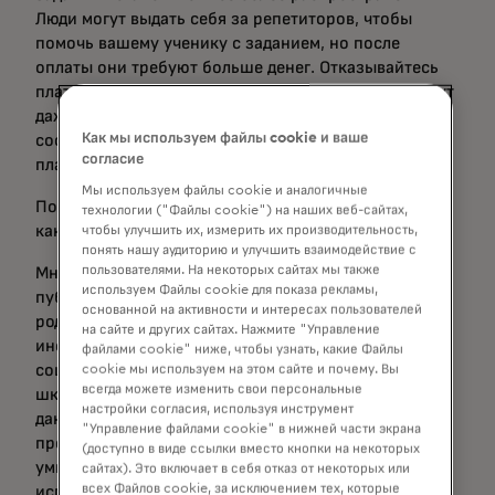
Люди могут выдать себя за репетиторов, чтобы
помочь вашему ученику с заданием, но после
оплаты они требуют больше денег. Отказывайтесь
платить — преступник может предать вас. Они могут
даже отправлять угрожающие письма или
Как мы используем файлы cookie и ваше
сообщения, обвиняя вашего ребёнка в измене или
согласие
плагиате.
Мы используем файлы cookie и аналогичные
Полезный совет: используйте только проверенные
технологии ("Файлы cookie") на наших веб-сайтах,
каналы для поиска помощи для вашего ребенка.
чтобы улучшить их, измерить их производительность,
понять нашу аудиторию и улучшить взаимодействие с
пользователями. На некоторых сайтах мы также
Мне очень нравится ежегодная традиция
используем Файлы cookie для показа рекламы,
публиковать фотографии с первого дня в школе, но
основанной на активности и интересах пользователей
родителям следует обращать внимание на
на сайте и других сайтах. Нажмите "Управление
информацию, которую они размещают в
файлами cookie" ниже, чтобы узнать, какие Файлы
социальных сетях. Таблички с именем учителя,
cookie мы используем на этом сайте и почему. Вы
всегда можете изменить свои персональные
школьным талисманом или другими личными
настройки согласия, используя инструмент
данными могут показаться безобидными, но могут
"Управление файлами cookie" в нижней части экрана
представлять ценность для человека со злым
(доступно в виде ссылки вместо кнопки на некоторых
умыслом. Контрольные вопросы, которые мы
сайтах). Это включает в себя отказ от некоторых или
всех Файлов cookie, за исключением тех, которые
используем для разблокировки учетных записей,