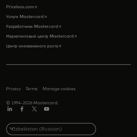
opens in a new tab
Priceless.com
opens in a new tab
Услуги Mastercard
opens in a new tab
Разработчики Mastercard
opens in a new tab
Маркетинговый центр Mastercard
opens in a new tab
Центр инклюзивного роста
Privacy
Terms
Manage cookies
© 1994-2026 Mastercard.
LinkedIn
Facebook
Twitter/X
Youtube
Select
a
country