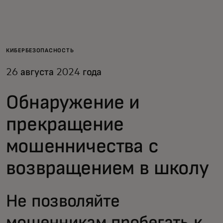
Для вас
Для бизнеса
КИБЕРБЕЗОПАСНОСТЬ
26 августа 2024 года
Для всего мира
Обнаружение и
Для новаторов
прекращение
мошенничества с
Новости и тренды
возвращением в школу
Не позволяйте