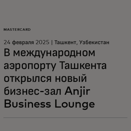
Для вас
Для бизнеса
MASTERCARD
24 февраля 2025 | Ташкент, Узбекистан
Для всего мира
В международном
аэропорту Ташкента
Для новаторов
открылся новый
Новости и тренды
бизнес-зал Anjir
Business Lounge