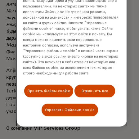
понять нашу аудиторию и улучшить взаимодействие с
интересом провести время перед полётом.
пользователями. На некоторых сайтах мы также
Мы гордимся тем, что один из таких
используем Файлы cookie для показа рекламы,
лаунжей открывается сегодня в
основанной на активности и интересах пользователей
на сайте и других сайтах. Нажмите "Управление
международном аэропорту Ташкента, и
файлами cookie" ниже, чтобы узнать, какие Файлы
будем рады приветствовать в нем
cookie мы используем на этом сайте и почему. Вы
держателей премиальных карт
всегда можете изменить свои персональные
Mastercard»
, — прокомментировал Денис
настройки согласия, используя инструмент
"Управление файлами cookie" в нижней части экрана
Филиппов, генеральный директор
(доступно в виде ссылки вместо кнопки на некоторых
Mastercard в Узбекистане.
сайтах). Это включает в себя отказ от некоторых или
всех Файлов cookie, за исключением тех, которые
Anjir Business Lounge работает
строго необходимы для работы сайта.
круглосуточно. Доступ открыт пассажирам
первого и бизнес-классов авиакомпаний
Turkish Airlines и Air Astana, а также
Принять Файлы cookie
Отклонить все
держателям карт Priority Pass,
LoungeKey, DragonPass, Every Lounge и
Управлять Файлами cookie
участникам программ лояльности.
О компании VIP Services Group