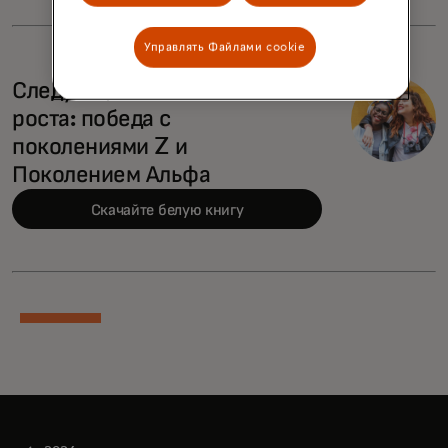
Управлять Файлами cookie
Следующее поколение
роста: победа с
поколениями Z и
Поколением Альфа
Скачайте белую книгу