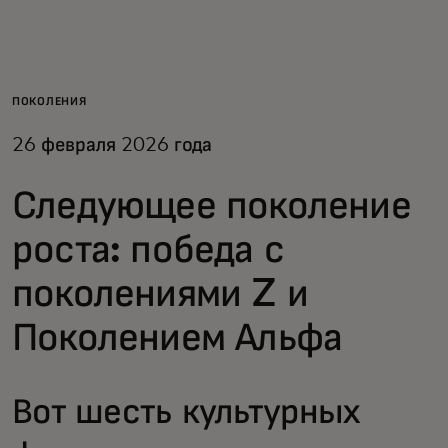
Для вас
Для бизнеса
ПОКОЛЕНИЯ
26 февраля 2026 года
Для всего мира
Следующее поколение
Для новаторов
роста: победа с
поколениями Z и
Новости и тренды
Поколением Альфа
Вот шесть культурных