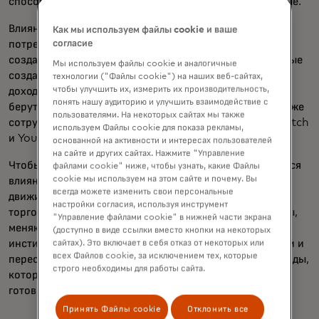
способность поколения Z и миллениалов вместе взятые.
Влияние больше не течёт только от институтов к
Как мы используем файлы cookie и ваше
согласие
потребителям; Он всё чаще строится с нуля через
создателей, сообщества и коллеги. Каналы, управляемые
Мы используем файлы cookie и аналогичные
создателями, теперь приносят больше рекламных
технологии ("Файлы cookie") на наших веб-сайтах,
чтобы улучшить их, измерить их производительность,
доходов, чем устаревшие вещатели, а бренды всё чаще
понять нашу аудиторию и улучшить взаимодействие с
берут культурное направление у молодых авторов и даже
пользователями. На некоторых сайтах мы также
сотрудничают с ними на платформах вроде TikTok, Twitch
используем Файлы cookie для показа рекламы,
и YouTube.
основанной на активности и интересах пользователей
на сайте и других сайтах. Нажмите "Управление
Чтобы помочь брендам понять, где будет формироваться
файлами cookie" ниже, чтобы узнать, какие Файлы
cookie мы используем на этом сайте и почему. Вы
влияние дальше, в этой статье выделяются шесть
всегда можете изменить свои персональные
движимых молодёжью сил, которые меняют культуру,
настройки согласия, используя инструмент
торговлю и ценности. К этим силам относятся фандомы,
"Управление файлами cookie" в нижней части экрана
меняющие идентичность, создатели, опережающие
(доступно в виде ссылки вместо кнопки на некоторых
институты, ежедневно переосмысливаемые реальности и
сайтах). Это включает в себя отказ от некоторых или
всех Файлов cookie, за исключением тех, которые
переосмысленный эффект через личную свободу. Бренды,
строго необходимы для работы сайта.
которые вместе с молодежью строят будущее, будут
готовы к росту.
Принять Файлы cookie
Отклонить все