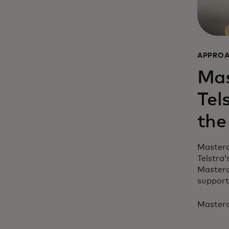
APPRO
Mas
Tel
the
Masterca
Telstra
Masterc
supporti
Masterc