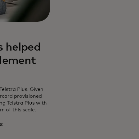
s helped
plement
Telstra Plus. Given
rcard provisioned
g Telstra Plus with
m of this scale.
s: