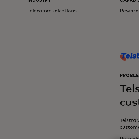
INDUSTRY
CAPABIL
Telecommunications
Reward
PROBL
Tel
cus
Telstra 
custome
Retainin