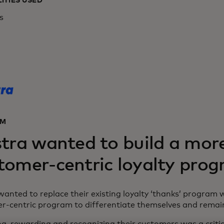
ITIES USED
s
EM
stra wanted to build a mor
tomer-centric loyalty pro
wanted to replace their existing loyalty ‘thanks’ program 
r-centric program to differentiate themselves and remain
g, rewarding and recognizing their customers was a critica