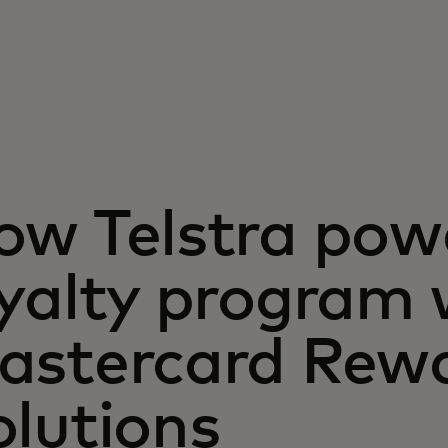
ow Telstra powe
oyalty program 
astercard Rew
olutions