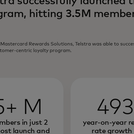
tra successfully launched 
gram, hitting 3.5M member
 Mastercard Rewards Solutions, Telstra was able to succes
tomer-centric loyalty program.
5+ M
49
bers in just 2
year-on-year 
ost launch and
rate growth