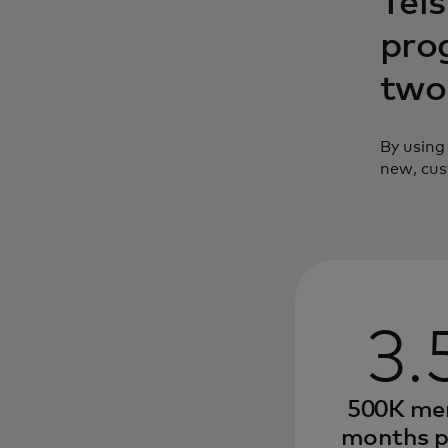
Tels
pro
two
By using
new, cus
3.
500K mem
months p