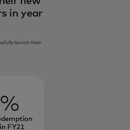
their new
s in year
sfully launch their
3%
redemption
 in FY21