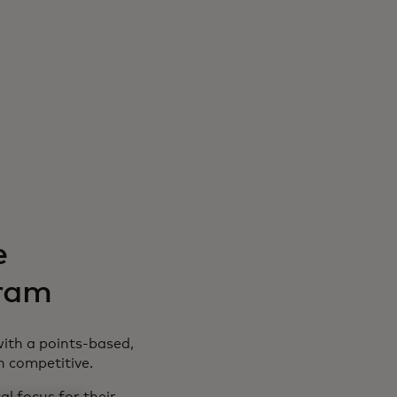
e
gram
with a points-based,
 competitive.
l focus for their