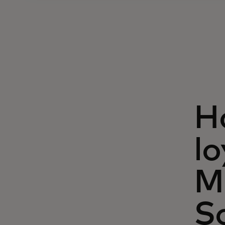
H
l
M
S