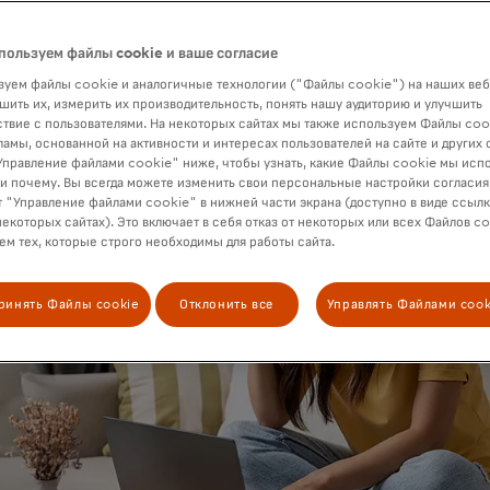
lty program, Telstra Plus. Telstra needed a holistic view o
o identify, and provide personalized experiences based on 
пользуем файлы cookie и ваше согласие
ated activity across all services.
уем файлы cookie и аналогичные технологии ("Файлы cookie") на наших веб
шить их, измерить их производительность, понять нашу аудиторию и улучшить
твие с пользователями. На некоторых сайтах мы также используем Файлы coo
ламы, основанной на активности и интересах пользователей на сайте и других 
правление файлами cookie" ниже, чтобы узнать, какие Файлы cookie мы исп
 и почему. Вы всегда можете изменить свои персональные настройки согласия
 "Управление файлами cookie" в нижней части экрана (доступно в виде ссыл
некоторых сайтах). Это включает в себя отказ от некоторых или всех Файлов co
м тех, которые строго необходимы для работы сайта.
ринять Файлы cookie
Отклонить все
Управлять Файлами cook