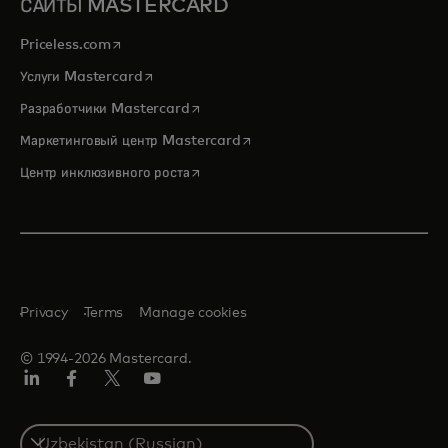
САЙТЫ MASTERCARD
opens in a new tab
Priceless.com
opens in a new tab
Услуги Mastercard
opens in a new tab
Разработчики Mastercard
opens in a new tab
Маркетинговый центр Mastercard
opens in a new tab
Центр инклюзивного роста
Privacy
Terms
Manage cookies
© 1994-2026 Mastercard.
LinkedIn
Facebook
Twitter/X
Youtube
Select
a