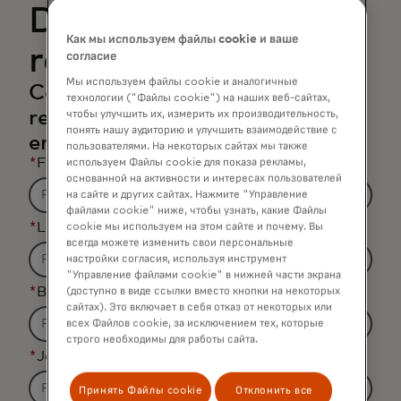
Download the
Как мы используем файлы cookie и ваше
report
согласие
Мы используем файлы cookie и аналогичные
Complete the form to receive the
технологии ("Файлы cookie") на наших веб-сайтах,
report and related content via
чтобы улучшить их, измерить их производительность,
понять нашу аудиторию и улучшить взаимодействие с
email.
пользователями. На некоторых сайтах мы также
*
First Name
используем Файлы cookie для показа рекламы,
основанной на активности и интересах пользователей
на сайте и других сайтах. Нажмите "Управление
файлами cookie" ниже, чтобы узнать, какие Файлы
*
Last Name
cookie мы используем на этом сайте и почему. Вы
всегда можете изменить свои персональные
настройки согласия, используя инструмент
"Управление файлами cookie" в нижней части экрана
*
Business Email Address
(доступно в виде ссылки вместо кнопки на некоторых
сайтах). Это включает в себя отказ от некоторых или
всех Файлов cookie, за исключением тех, которые
строго необходимы для работы сайта.
*
Job Title
Принять Файлы cookie
Отклонить все