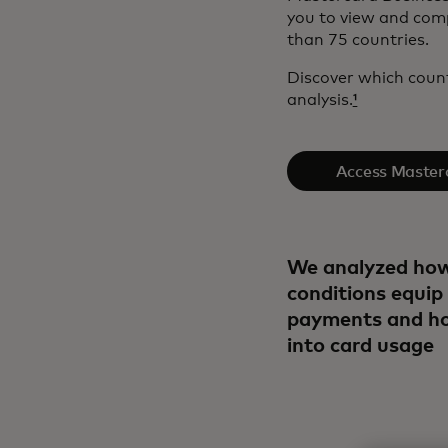
you to view and com
than 75 countries.
Discover which count
analysis.
¹
Access Master
Intelli
We analyzed how
conditions equip
payments and ho
into card usage