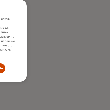
-сайтах,
kie для
сайтах.
ользуем на
, используя
ки вместо
okie, за
sage
ie
s per adult
²
payments that
sent
³