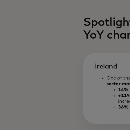
Spotligh
YoY cha
Ireland
One of the
sector mat
14% 
+119
incre
36% 