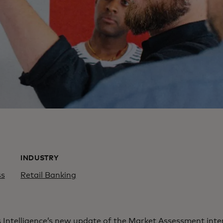
INDUSTRY
ss
Retail Banking
Intelligence​’s new update of the Market Assessment inter