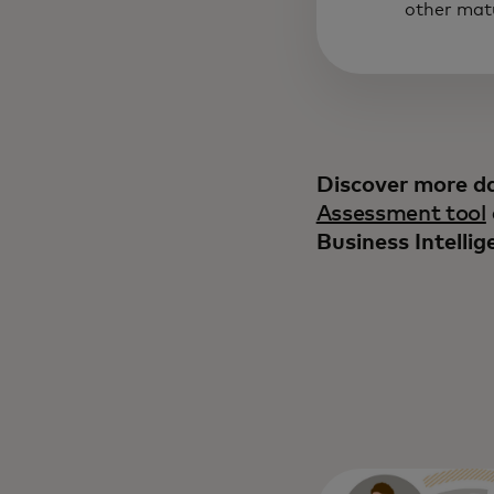
other matu
Discover more da
Assessment tool
Business Intellig