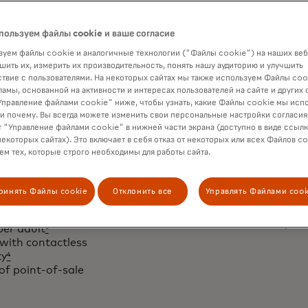
ormance indicators
пользуем файлы cookie и ваше согласие
уем файлы cookie и аналогичные технологии ("Файлы cookie") на наших веб
шить их, измерить их производительность, понять нашу аудиторию и улучшить
твие с пользователями. На некоторых сайтах мы также используем Файлы coo
ламы, основанной на активности и интересах пользователей на сайте и других 
правление файлами cookie" ниже, чтобы узнать, какие Файлы cookie мы исп
 и почему. Вы всегда можете изменить свои персональные настройки согласия
 "Управление файлами cookie" в нижней части экрана (доступно в виде ссыл
некоторых сайтах). Это включает в себя отказ от некоторых или всех Файлов co
м тех, которые строго необходимы для работы сайта.
ion of banking
Card u
es and cards
ринять Файлы cookie
Отклонить все
Управлять Файлами cook
# of card payment
% value of card 
d population
²
are card-not-pre
per adult
³
with contactless
ty
⁴
 of point-of-sale