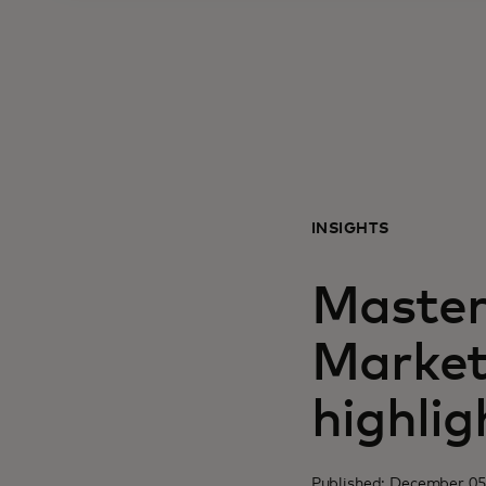
INSIGHTS
Masterc
Market
highlig
Published: December 05