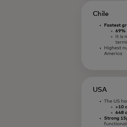
Chile
Fastest gr
69% 
It is
termi
Highest nu
America
USA
The US ha
>10 c
648 a
Strong 15p
functional