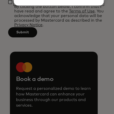
be
*
By clicking the button below, I confirm that I
applied
have read and agree to the
Terms of Use
. You
after
acknowledge that your personal data will be
processed by Mastercard as described in the
3
Privacy Notice
.
characters.
Submit
Book a demo
Request a personalized demo to learn
how Mastercard can enhance your
business through our products and
services.