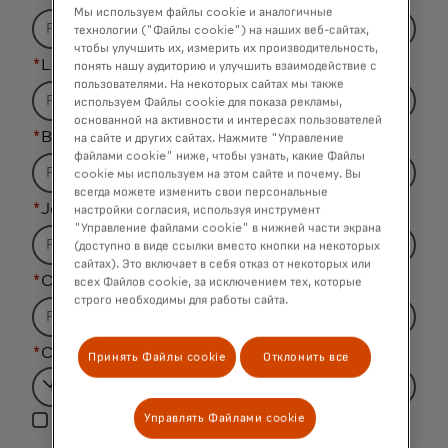
Мы используем файлы cookie и аналогичные
технологии ("Файлы cookie") на наших веб-сайтах,
чтобы улучшить их, измерить их производительность,
*
Last Name
понять нашу аудиторию и улучшить взаимодействие с
пользователями. На некоторых сайтах мы также
используем Файлы cookie для показа рекламы,
основанной на активности и интересах пользователей
*
Business Email Address
на сайте и других сайтах. Нажмите "Управление
файлами cookie" ниже, чтобы узнать, какие Файлы
cookie мы используем на этом сайте и почему. Вы
всегда можете изменить свои персональные
*
Job Title
настройки согласия, используя инструмент
"Управление файлами cookie" в нижней части экрана
(доступно в виде ссылки вместо кнопки на некоторых
сайтах). Это включает в себя отказ от некоторых или
*
Organization Name
всех Файлов cookie, за исключением тех, которые
строго необходимы для работы сайта.
*
Country
Принять Файлы cookie
Отклонить все
Filtering
Управлять Файлами cookie
Yes, I would like to receive future marketing
will
materials from Mastercard.