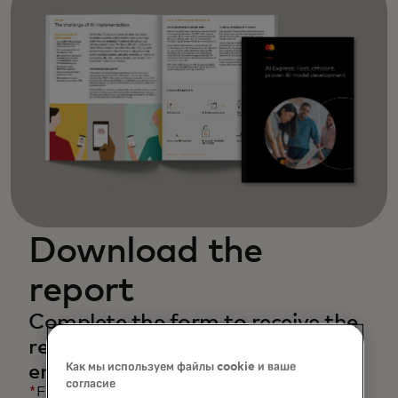
Download the
report
Complete the form to receive the
report and related content via
Как мы используем файлы cookie и ваше
email.
согласие
*
First Name