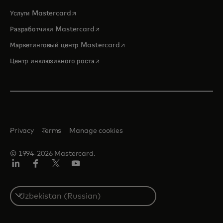
opens in a new tab
Услуги Mastercard
opens in a new tab
Разработчики Mastercard
opens in a new tab
Маркетинговый центр Mastercard
opens in a new tab
Центр инклюзивного роста
Privacy
Terms
Manage cookies
© 1994-2026 Mastercard.
LinkedIn
Facebook
Twitter/X
Youtube
Select
a
country