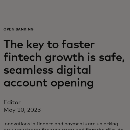
Для вас
Для бизнеса
OPEN BANKING
The key to faster
Для всего мира
fintech growth is safe,
Для новаторов
seamless digital
account opening
Новости и тренды
Editor
May 10, 2023
Innovations in finance and payments are unlocking