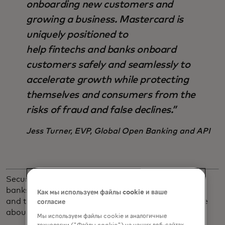
onboarding new customers and
growing a business. Mastercard is
uniquely positioned to
help fintechs and banks onboard
customers safely and seamlessly to
accelerate growth while protecting
themselves and consumers from the
risks of fraud and false declines.”
Jess Turner, EVP, Global Open Banking and API
Secure digital account opening helps fintechs and
banks confidently know who their customers are
Как мы используем файлы cookie и ваше
and that they own their linked accounts. Read more
согласие
about this new Mastercard solution
here
.
Мы используем файлы cookie и аналогичные
технологии ("Файлы cookie") на наших веб-сайтах,