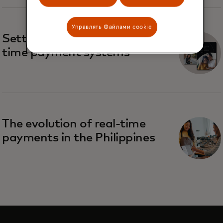
Управлять Файлами cookie
Settlement trends in real-
time payment systems
The evolution of real-time
payments in the Philippines