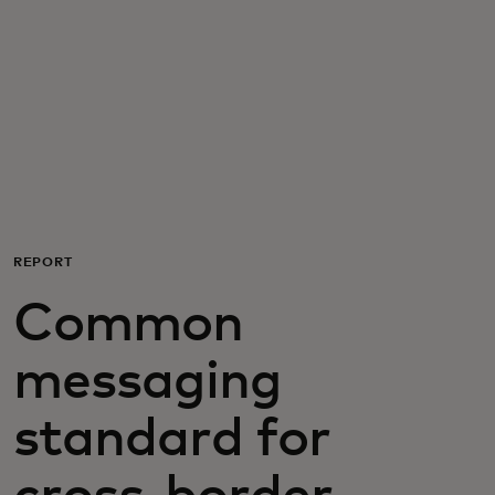
Для вас
Для бизнеса
Для всего мира
Для новаторов
REPORT
Common
Новости и тренды
messaging
standard for