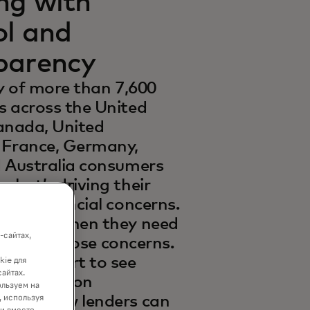
ng with
ol and
parency
ey of more than 7,600
 across the United
anada, United
 France, Germany,
 Australia consumers
what’s driving their
sing financial concerns.
 money when they need
-сайтах,
g part of those concerns.
the report to see
kie для
сайтах.
ct it has on
ользуем на
, используя
 and how lenders can