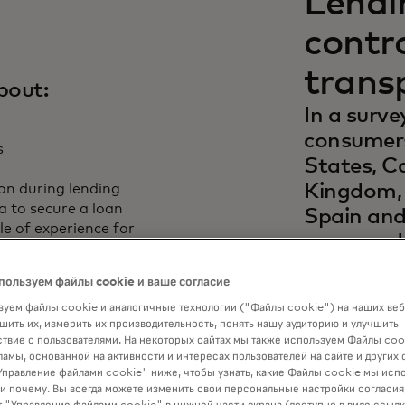
Lendi
contr
trans
about:
In a surv
consumers
s
States, C
Kingdom,
ion during lending
a to secure a loan
Spain and
cle of experience for
answered 
most pres
пользуем файлы cookie и ваше согласие
Access to
уем файлы cookie и аналогичные технологии ("Файлы cookie") на наших веб
it is a bi
шить их, измерить их производительность, понять нашу аудиторию и улучшить
Download 
твие с пользователями. На некоторых сайтах мы также используем Файлы coo
ламы, основанной на активности и интересах пользователей на сайте и других 
what impa
правление файлами cookie" ниже, чтобы узнать, какие Файлы cookie мы исп
 и почему. Вы всегда можете изменить свои персональные настройки согласия
consumers