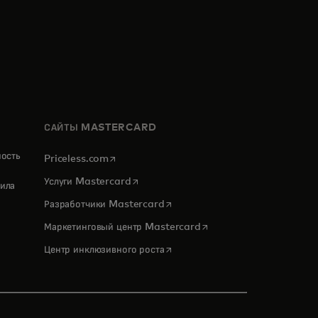
САЙТЫ MASTERCARD
ность
opens in a new tab
Priceless.com
opens in a new tab
Услуги Mastercard
ила
opens in a new tab
Разработчики Mastercard
opens in a new tab
Маркетинговый центр Mastercard
opens in a new tab
Центр инклюзивного роста