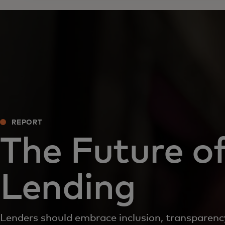
REPORT
The Future o
Lending
Lenders should embrace inclusion, transparen