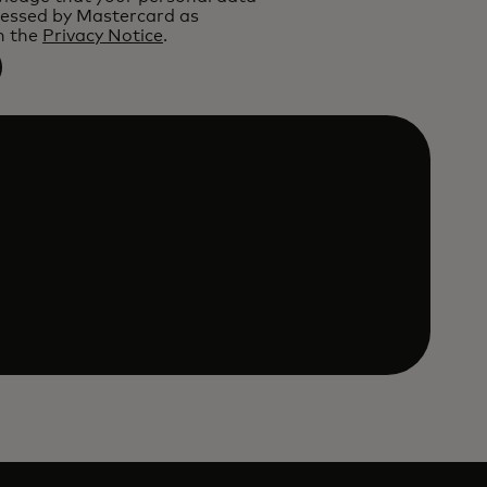
cessed by Mastercard as
n the
Privacy Notice
.