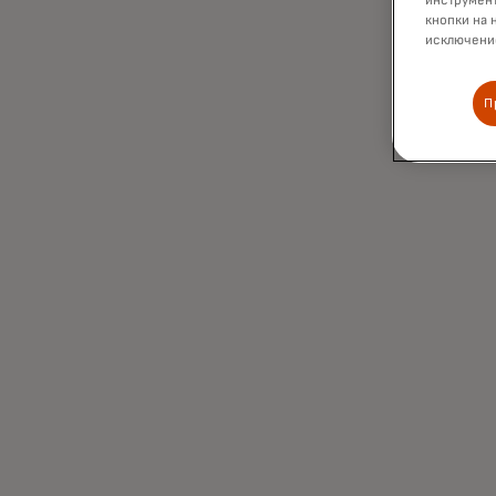
инструмент
кнопки на 
исключение
П