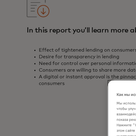
In this report you’ll learn more 
Effect of tightened lending on consumer
Desire for transparency in lending
Need for control over personal informat
Consumers are willing to share more dat
A digital or instant approval is the pinna
consumers
Как мы ис
Мы использ
чтобы улуч
взаимодейс
показа рек
Нажмите "У
этом сайте