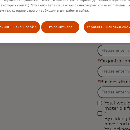
 "Управление файлами cookie" в нижней части экрана (доступно в виде ссыл
provide th
некоторых сайтах). Это включает в себя отказ от некоторых или всех Файлов co
м тех, которые строго необходимы для работы сайта.
responsibl
*
First Name
ринять Файлы cookie
Отклонить все
Управлять Файлами cook
*
Last Name
*
Organizatio
*
Business Ema
Yes, I woul
materials 
*
By clicking
have read 
You acknow