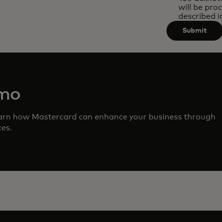
will be pro
described i
Submit
emo
earn how Mastercard can enhance your business through
ces.