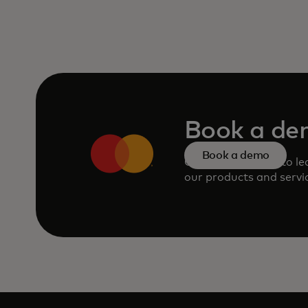
Book a d
Book a demo
Consult our team to l
our products and servi