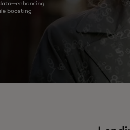
k data—enhancing
ile boosting