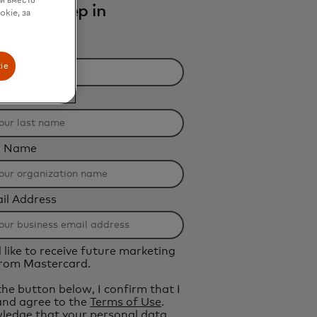
ки вместо
e next step in
okie, за
e lending.
ie
n Name
il Address
d like to receive future marketing
from Mastercard.
 the button below, I confirm that I
and agree to the
Terms of Use
.
ledge that your personal data